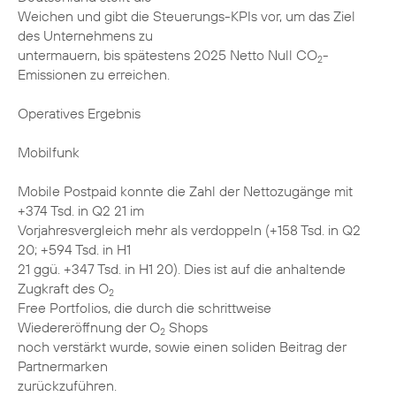
Weichen und gibt die Steuerungs-KPIs vor, um das Ziel
des Unternehmens zu
untermauern, bis spätestens 2025 Netto Null CO
-
2
Emissionen zu erreichen.
Operatives Ergebnis
Mobilfunk
Mobile Postpaid konnte die Zahl der Nettozugänge mit
+374 Tsd. in Q2 21 im
Vorjahresvergleich mehr als verdoppeln (+158 Tsd. in Q2
20; +594 Tsd. in H1
21 ggü. +347 Tsd. in H1 20). Dies ist auf die anhaltende
Zugkraft des O
2
Free Portfolios, die durch die schrittweise
Wiedereröffnung der O
Shops
2
noch verstärkt wurde, sowie einen soliden Beitrag der
Partnermarken
zurückzuführen.