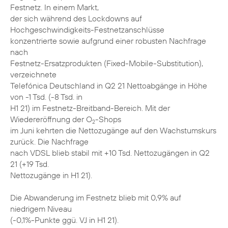
Festnetz. In einem Markt,
der sich während des Lockdowns auf
Hochgeschwindigkeits-Festnetzanschlüsse
konzentrierte sowie aufgrund einer robusten Nachfrage
nach
Festnetz-Ersatzprodukten (Fixed-Mobile-Substitution),
verzeichnete
Telefónica Deutschland in Q2 21 Nettoabgänge in Höhe
von -1 Tsd. (-8 Tsd. in
H1 21) im Festnetz-Breitband-Bereich. Mit der
Wiedereröffnung der O
-Shops
2
im Juni kehrten die Nettozugänge auf den Wachstumskurs
zurück. Die Nachfrage
nach VDSL blieb stabil mit +10 Tsd. Nettozugängen in Q2
21 (+19 Tsd.
Nettozugänge in H1 21).
Die Abwanderung im Festnetz blieb mit 0,9% auf
niedrigem Niveau
(-0,1%-Punkte ggü. VJ in H1 21).