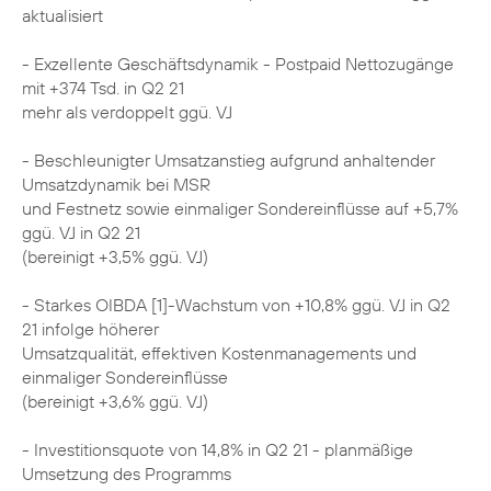
aktualisiert
- Exzellente Geschäftsdynamik - Postpaid Nettozugänge
mit +374 Tsd. in Q2 21
mehr als verdoppelt ggü. VJ
- Beschleunigter Umsatzanstieg aufgrund anhaltender
Umsatzdynamik bei MSR
und Festnetz sowie einmaliger Sondereinflüsse auf +5,7%
ggü. VJ in Q2 21
(bereinigt +3,5% ggü. VJ)
- Starkes OIBDA [1]-Wachstum von +10,8% ggü. VJ in Q2
21 infolge höherer
Umsatzqualität, effektiven Kostenmanagements und
einmaliger Sondereinflüsse
(bereinigt +3,6% ggü. VJ)
- Investitionsquote von 14,8% in Q2 21 - planmäßige
Umsetzung des Programms