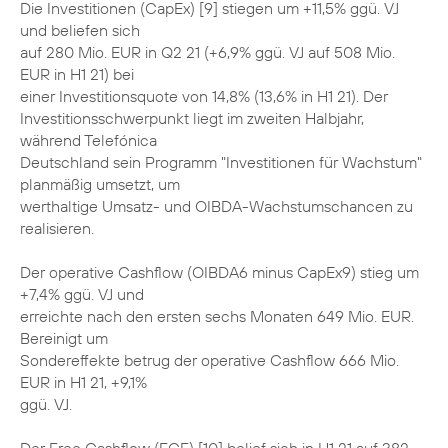
Die Investitionen (CapEx) [9] stiegen um +11,5% ggü. VJ
und beliefen sich
auf 280 Mio. EUR in Q2 21 (+6,9% ggü. VJ auf 508 Mio.
EUR in H1 21) bei
einer Investitionsquote von 14,8% (13,6% in H1 21). Der
Investitionsschwerpunkt liegt im zweiten Halbjahr,
während Telefónica
Deutschland sein Programm "Investitionen für Wachstum"
planmäßig umsetzt, um
werthaltige Umsatz- und OIBDA-Wachstumschancen zu
realisieren.
Der operative Cashflow (OIBDA6 minus CapEx9) stieg um
+7,4% ggü. VJ und
erreichte nach den ersten sechs Monaten 649 Mio. EUR.
Bereinigt um
Sondereffekte betrug der operative Cashflow 666 Mio.
EUR in H1 21, +9,1%
ggü. VJ.