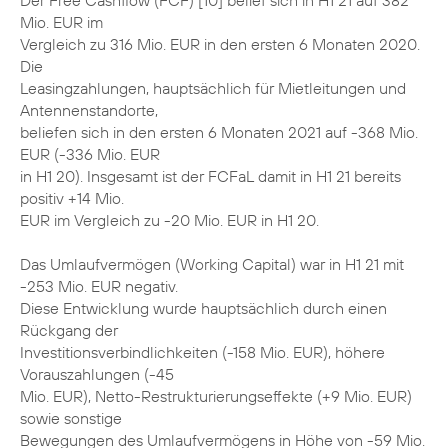
Der Free Cashflow (FCF) [10] belief sich in H1 21 auf 382
Mio. EUR im
Vergleich zu 316 Mio. EUR in den ersten 6 Monaten 2020.
Die
Leasingzahlungen, hauptsächlich für Mietleitungen und
Antennenstandorte,
beliefen sich in den ersten 6 Monaten 2021 auf -368 Mio.
EUR (-336 Mio. EUR
in H1 20). Insgesamt ist der FCFaL damit in H1 21 bereits
positiv +14 Mio.
EUR im Vergleich zu -20 Mio. EUR in H1 20.
Das Umlaufvermögen (Working Capital) war in H1 21 mit
-253 Mio. EUR negativ.
Diese Entwicklung wurde hauptsächlich durch einen
Rückgang der
Investitionsverbindlichkeiten (-158 Mio. EUR), höhere
Vorauszahlungen (-45
Mio. EUR), Netto-Restrukturierungseffekte (+9 Mio. EUR)
sowie sonstige
Bewegungen des Umlaufvermögens in Höhe von -59 Mio.