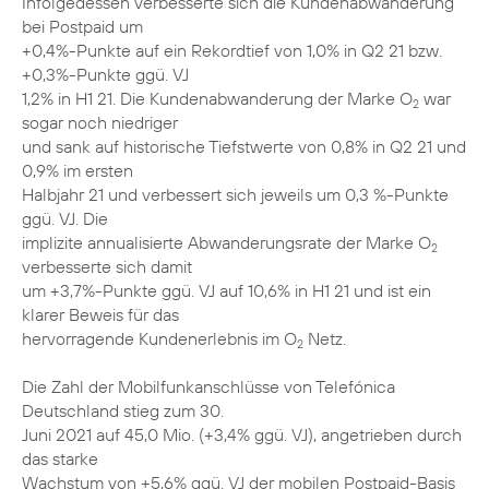
Infolgedessen verbesserte sich die Kundenabwanderung
bei Postpaid um
+0,4%-Punkte auf ein Rekordtief von 1,0% in Q2 21 bzw.
+0,3%-Punkte ggü. VJ
1,2% in H1 21. Die Kundenabwanderung der Marke O
war
2
sogar noch niedriger
und sank auf historische Tiefstwerte von 0,8% in Q2 21 und
0,9% im ersten
Halbjahr 21 und verbessert sich jeweils um 0,3 %-Punkte
ggü. VJ. Die
implizite annualisierte Abwanderungsrate der Marke O
2
verbesserte sich damit
um +3,7%-Punkte ggü. VJ auf 10,6% in H1 21 und ist ein
klarer Beweis für das
hervorragende Kundenerlebnis im O
Netz.
2
Die Zahl der Mobilfunkanschlüsse von Telefónica
Deutschland stieg zum 30.
Juni 2021 auf 45,0 Mio. (+3,4% ggü. VJ), angetrieben durch
das starke
Wachstum von +5,6% ggü. VJ der mobilen Postpaid-Basis