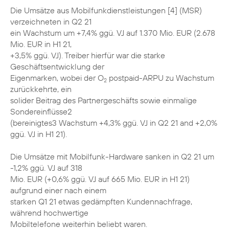
Die Umsätze aus Mobilfunkdienstleistungen [4] (MSR)
verzeichneten in Q2 21
ein Wachstum um +7,4% ggü. VJ auf 1.370 Mio. EUR (2.678
Mio. EUR in H1 21,
+3,5% ggü. VJ). Treiber hierfür war die starke
Geschäftsentwicklung der
Eigenmarken, wobei der O
postpaid-ARPU zu Wachstum
2
zurückkehrte, ein
solider Beitrag des Partnergeschäfts sowie einmalige
Sondereinflüsse2
(bereinigtes3 Wachstum +4,3% ggü. VJ in Q2 21 and +2,0%
ggü. VJ in H1 21).
Die Umsätze mit Mobilfunk-Hardware sanken in Q2 21 um
-1,2% ggü. VJ auf 318
Mio. EUR (+0,6% ggü. VJ auf 665 Mio. EUR in H1 21)
aufgrund einer nach einem
starken Q1 21 etwas gedämpften Kundennachfrage,
während hochwertige
Mobiltelefone weiterhin beliebt waren.