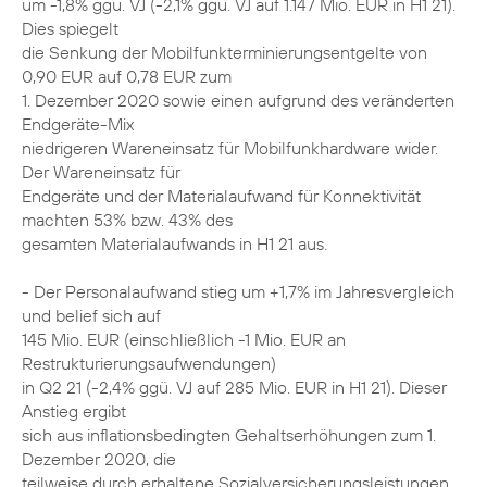
um -1,8% ggü. VJ (-2,1% ggü. VJ auf 1.147 Mio. EUR in H1 21).
Dies spiegelt
die Senkung der Mobilfunkterminierungsentgelte von
0,90 EUR auf 0,78 EUR zum
1. Dezember 2020 sowie einen aufgrund des veränderten
Endgeräte-Mix
niedrigeren Wareneinsatz für Mobilfunkhardware wider.
Der Wareneinsatz für
Endgeräte und der Materialaufwand für Konnektivität
machten 53% bzw. 43% des
gesamten Materialaufwands in H1 21 aus.
- Der Personalaufwand stieg um +1,7% im Jahresvergleich
und belief sich auf
145 Mio. EUR (einschließlich -1 Mio. EUR an
Restrukturierungsaufwendungen)
in Q2 21 (-2,4% ggü. VJ auf 285 Mio. EUR in H1 21). Dieser
Anstieg ergibt
sich aus inflationsbedingten Gehaltserhöhungen zum 1.
Dezember 2020, die
teilweise durch erhaltene Sozialversicherungsleistungen