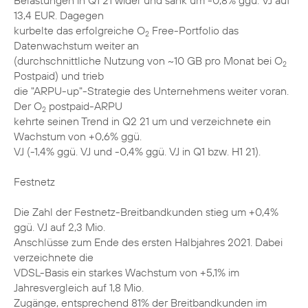
Belastungen in Q1 21 wider und sank um -0,8% ggü. VJ auf
13,4 EUR. Dagegen
kurbelte das erfolgreiche O
Free-Portfolio das
2
Datenwachstum weiter an
(durchschnittliche Nutzung von ~10 GB pro Monat bei O
2
Postpaid) und trieb
die "ARPU-up"-Strategie des Unternehmens weiter voran.
Der O
postpaid-ARPU
2
kehrte seinen Trend in Q2 21 um und verzeichnete ein
Wachstum von +0,6% ggü.
VJ (-1,4% ggü. VJ und -0,4% ggü. VJ in Q1 bzw. H1 21).
Festnetz
Die Zahl der Festnetz-Breitbandkunden stieg um +0,4%
ggü. VJ auf 2,3 Mio.
Anschlüsse zum Ende des ersten Halbjahres 2021. Dabei
verzeichnete die
VDSL-Basis ein starkes Wachstum von +5,1% im
Jahresvergleich auf 1,8 Mio.
Zugänge, entsprechend 81% der Breitbandkunden im