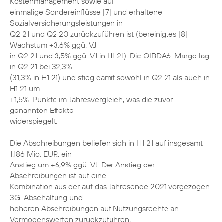
Kostenmanagement sowie auf
einmalige Sondereinflüsse [7] und erhaltene
Sozialversicherungsleistungen in
Q2 21 und Q2 20 zurückzuführen ist (bereinigtes [8]
Wachstum +3,6% ggü. VJ
in Q2 21 und 3,5% ggü. VJ in H1 21). Die OIBDA6-Marge lag
in Q2 21 bei 32,3%
(31,3% in H1 21) und stieg damit sowohl in Q2 21 als auch in
H1 21 um
+1,5%-Punkte im Jahresvergleich, was die zuvor
genannten Effekte
widerspiegelt.
Die Abschreibungen beliefen sich in H1 21 auf insgesamt
1.186 Mio. EUR, ein
Anstieg um +6,9% ggü. VJ. Der Anstieg der
Abschreibungen ist auf eine
Kombination aus der auf das Jahresende 2021 vorgezogen
3G-Abschaltung und
höheren Abschreibungen auf Nutzungsrechte an
Vermögenswerten zurückzuführen,