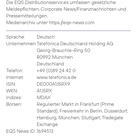
Die EQS Distributionsservices umfassen gesetzliche
Meldepflichten, Corporate News/Finanznachrichten und
Pressemitteilungen.
Medienarchiv unter https://eqs-news.com
Sprache:
Deutsch
Unternehmen:
Telefónica Deutschland Holding AG
Georg-Brauchle-Ring 50
80992 München
Deutschland
Telefon:
+49 (0)89 24 42 0
Internet:
www.telefonica.de
ISIN:
DE000A1J5RX9
WKN:
A1J5RX
Indizes:
MDAX
Börsen:
Regulierter Markt in Frankfurt (Prime
Standard); Freiverkehr in Berlin, Düsseldorf,
Hamburg, München, Stuttgart, Tradegate
Exchange
EQS News ID:
1694513