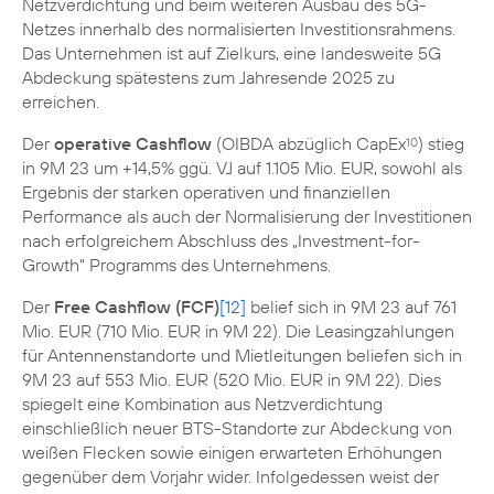
Netzverdichtung und beim weiteren Ausbau des 5G-
Netzes innerhalb des normalisierten Investitionsrahmens.
Das Unternehmen ist auf Zielkurs, eine landesweite 5G
Abdeckung spätestens zum Jahresende 2025 zu
erreichen.
Der
operative Cashflow
(OIBDA abzüglich CapEx
) stieg
10
in 9M 23 um +14,5% ggü. VJ auf 1.105 Mio. EUR, sowohl als
Ergebnis der starken operativen und finanziellen
Performance als auch der Normalisierung der Investitionen
nach erfolgreichem Abschluss des „Investment-for-
Growth“ Programms des Unternehmens.
Der
Free Cashflow (FCF)
[12]
belief sich in 9M 23 auf 761
Mio. EUR (710 Mio. EUR in 9M 22). Die Leasingzahlungen
für Antennenstandorte und Mietleitungen beliefen sich in
9M 23 auf 553 Mio. EUR (520 Mio. EUR in 9M 22). Dies
spiegelt eine Kombination aus Netzverdichtung
einschließlich neuer BTS-Standorte zur Abdeckung von
weißen Flecken sowie einigen erwarteten Erhöhungen
gegenüber dem Vorjahr wider. Infolgedessen weist der