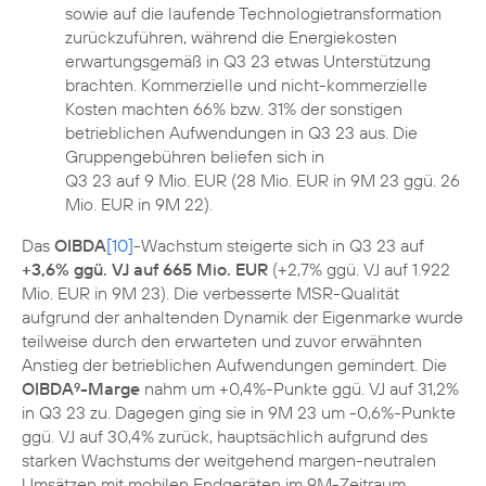
sowie auf die laufende Technologietransformation
zurückzuführen, während die Energiekosten
erwartungsgemäß in Q3 23 etwas Unterstützung
brachten. Kommerzielle und nicht-kommerzielle
Kosten machten 66% bzw. 31% der sonstigen
betrieblichen Aufwendungen in Q3 23 aus. Die
Gruppengebühren beliefen sich in
Q3 23 auf 9 Mio. EUR (28 Mio. EUR in 9M 23 ggü. 26
Mio. EUR in 9M 22).
Das
OIBDA
[10]
-Wachstum steigerte sich in Q3 23 auf
+3,6% ggü. VJ auf 665 Mio. EUR
(+2,7% ggü. VJ auf 1.922
Mio. EUR in 9M 23). Die verbesserte MSR-Qualität
aufgrund der anhaltenden Dynamik der Eigenmarke wurde
teilweise durch den erwarteten und zuvor erwähnten
Anstieg der betrieblichen Aufwendungen gemindert. Die
OIBDA
-Marge
nahm um +0,4%-Punkte ggü. VJ auf 31,2%
9
in Q3 23 zu. Dagegen ging sie in 9M 23 um -0,6%-Punkte
ggü. VJ auf 30,4% zurück, hauptsächlich aufgrund des
starken Wachstums der weitgehend margen-neutralen
Umsätzen mit mobilen Endgeräten im 9M-Zeitraum.