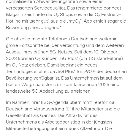
normalisierten Abwanderungsraten sowie einer
verbesserten Servicequalität. Das renommierte connect-
Magazin zeichnete die O
Shops sowie die O
Festnetz-
2
2
Hotline mit „sehr gut“ aus, die „myO
“-App erhielt sogar die
2
Bewertung „hervorragend“.
Gleichzeitig machte Telefónica Deutschland weiterhin
große Fortschritte bei der Verdichtung und dem weiteren
Ausbau ihres grünen 5G-Netzes. Seit dem 10. Oktober
2023 können O
Kunden „5G Plus“ (d.h. 5G stand-alone)
2
im O
Netz erleben. Damit beginnt ein neues
2
Technologiezeitalter, da „5G Plus“ für >90% der deutschen
Bevölkerung verfügbar ist. Das Unternehmen ist auf dem
besten Weg, spätestens bis zum Jahresende 2025 eine
landesweite 5G Abdeckung zu erreichen.
Im Rahmen ihrer ESG-Agenda übernimmt Telefónica
Deutschland Verantwortung für ihre Mitarbeiter und die
Gesellschaft als Ganzes. Die Attraktivität des
Unternehmens als Arbeitgeber stieg in der jüngsten
Mitarbeiterbefragung auf ein neues Allzeithoch. Die