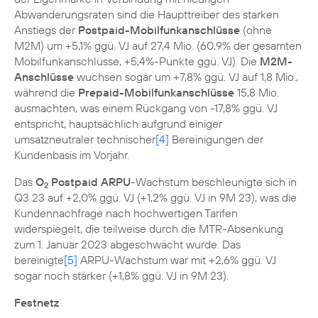
Abwanderungsraten sind die Haupttreiber des starken
Anstiegs der
Postpaid-Mobilfunkanschlüsse
(ohne
M2M) um +5,1% ggü. VJ auf 27,4 Mio. (60,9% der gesamten
Mobilfunkanschlüsse, +5,4%-Punkte ggü. VJ). Die
M2M-
Anschlüsse
wuchsen sogar um +7,8% ggü. VJ auf 1,8 Mio.,
während die
Prepaid-Mobilfunkanschlüsse
15,8 Mio.
ausmachten, was einem Rückgang von -17,8% ggü. VJ
entspricht, hauptsächlich aufgrund einiger
umsatzneutraler technischer
[4]
Bereinigungen der
Kundenbasis im Vorjahr.
Das
O
Postpaid ARPU
-Wachstum beschleunigte sich in
2
Q3 23 auf +2,0% ggü. VJ (+1,2% ggü. VJ in 9M 23), was die
Kundennachfrage nach hochwertigen Tarifen
widerspiegelt, die teilweise durch die MTR-Absenkung
zum 1. Januar 2023 abgeschwächt wurde. Das
bereinigte
[5]
ARPU-Wachstum war mit +2,6% ggü. VJ
sogar noch stärker (+1,8% ggü. VJ in 9M 23).
Festnetz