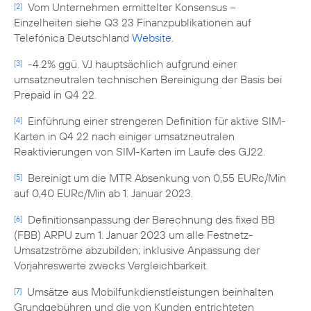
Vom Unternehmen ermittelter Konsensus –
[2]
Einzelheiten siehe Q3 23 Finanzpublikationen auf
Telefónica Deutschland
Website
.
-4.2% ggü. VJ hauptsächlich aufgrund einer
[3]
umsatzneutralen technischen Bereinigung der Basis bei
Prepaid in Q4 22.
Einführung einer strengeren Definition für aktive SIM-
[4]
Karten in Q4 22 nach einiger umsatzneutralen
Reaktivierungen von SIM-Karten im Laufe des GJ22.
Bereinigt um die MTR Absenkung von 0,55 EURc/Min
[5]
auf 0,40 EURc/Min ab 1. Januar 2023.
Definitionsanpassung der Berechnung des fixed BB
[6]
(FBB) ARPU zum 1. Januar 2023 um alle Festnetz-
Umsatzströme abzubilden; inklusive Anpassung der
Vorjahreswerte zwecks Vergleichbarkeit.
Umsätze aus Mobilfunkdienstleistungen beinhalten
[7]
Grundgebühren und die von Kunden entrichteten