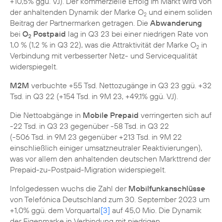
+10,5% ggü. VJ). Der kommerzielle Erfolg im Markt wird von
der anhaltenden Dynamik der Marke O
und einem soliden
2
Beitrag der Partnermarken getragen. Die
Abwanderung
bei
O
Postpaid
lag in Q3 23 bei einer niedrigen Rate von
2
1,0 % (1,2 % in Q3 22), was die Attraktivität der Marke O
in
2
Verbindung mit verbesserter Netz- und Servicequalität
widerspiegelt.
M2M
verbuchte +55 Tsd. Nettozugänge in Q3 23 ggü. +32
Tsd. in Q3 22 (+154 Tsd. in 9M 23, +49,1% ggü. VJ).
Die Nettoabgänge in
Mobile Prepaid
verringerten sich auf
-22 Tsd. in Q3 23 gegenüber -58 Tsd. in Q3 22
(-506 Tsd. in 9M 23 gegenüber +213 Tsd. in 9M 22
einschließlich einiger umsatzneutraler Reaktivierungen),
was vor allem den anhaltenden deutschen Markttrend der
Prepaid-zu-Postpaid-Migration widerspiegelt.
Infolgedessen wuchs die Zahl der
Mobilfunkanschlüsse
von Telefónica Deutschland zum 30. September 2023 um
+1,0% ggü. dem Vorquartal
[3]
auf 45,0 Mio. Die Dynamik
der Eigenmarke in Verbindung mit niedrigen