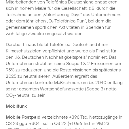
Mitarbeitenden von Telefónica Deutschland engagieren
sich in hohem Maße für die Gesellschaft, z.B. durch die
Teilnahme an den „Volunteering Days“ des Unternehmens
oder dem jährlichen „O
Telefónica Run“, bei dem die
2
gemeinsamen sportlichen Aktivitäten in Spenden für
wohltätige Zwecke umgesetzt werden.
Darüber hinaus bleibt Telefónica Deutschland ihren
Klimaschutzzielen verpflichtet und wurde als Finalist für
den „16. Deutschen Nachhaltigkeitspreis“ nominiert. Das
Unternehmen strebt an, seine Scope 1 & 2 Emissionen um
95% zu reduzieren und die Restemissionen bis spätestens
2025 zu neutralisieren. Außerdem ergreift das
Unternehmen konkrete Maßnahmen, um bis 2040 entlang
seiner gesamten Wertschöpfungskette (Scope 3) netto
CO
-neutral zu sein.
2
Mobilfunk
Mobile Postpaid
verzeichnete +396 Tsd. Nettozugänge in
Q3 23 ggü. +304 Tsd. in Q3 22 (+1.066 Tsd. in 9M 23,