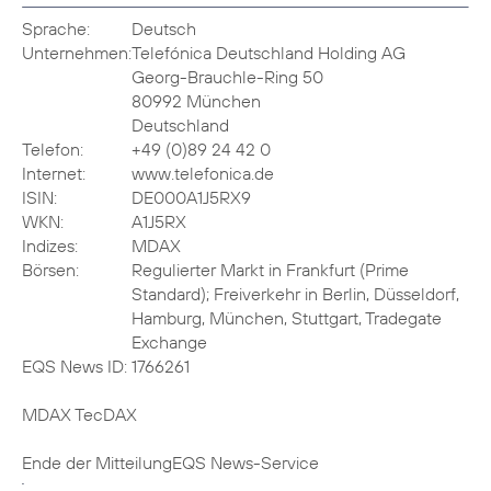
Sprache:
Deutsch
Unternehmen:
Telefónica Deutschland Holding AG
Georg-Brauchle-Ring 50
80992 München
Deutschland
Telefon:
+49 (0)89 24 42 0
Internet:
www.telefonica.de
ISIN:
DE000A1J5RX9
WKN:
A1J5RX
Indizes:
MDAX
Börsen:
Regulierter Markt in Frankfurt (Prime
Standard); Freiverkehr in Berlin, Düsseldorf,
Hamburg, München, Stuttgart, Tradegate
Exchange
EQS News ID:
1766261
MDAX TecDAX
Ende der Mitteilung
EQS News-Service