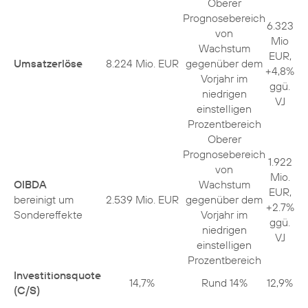
Oberer
Prognosebereich
6.323
von
Mio
Wachstum
EUR,
Umsatzerlöse
8.224 Mio. EUR
gegenüber dem
+4,8%
Vorjahr im
ggü.
niedrigen
VJ
einstelligen
Prozentbereich
Oberer
Prognosebereich
1.922
von
Mio.
OIBDA
Wachstum
EUR,
bereinigt um
2.539 Mio. EUR
gegenüber dem
+2.7%
Sondereffekte
Vorjahr im
ggü.
niedrigen
VJ
einstelligen
Prozentbereich
Investitionsquote
14,7%
Rund 14%
12,9%
(C/S)