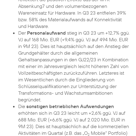
Absenkung7 und den volumenbezogenen
Wareneinsatz für Hardware. In Q3 23 entfielen 39%
bzw. 58% des Materialaufwands auf Konnektivität
und Hardware.
Der
Personalaufwand
stieg in Q3 23 um +12,7% ggü.
VJ auf 168 Mio. EUR (+9,4% ggü. VJ auf 494 Mio. EUR
in 9M 23). Dies ist hauptsächlich auf den Anstieg der
Grundgehälter durch die allgemeinen
Gehaltsanpassungen in den GJ22/23 in Kombination
mit einer im Jahresvergleich leicht höheren Zahl von
Vollzeitbeschäftigten zurückzuführen. Letzteres ist
im Wesentlichen durch die Eingliederung von
Schlüsselqualifikationen zur Unterstützung der
Transformations- und Wachstumsambitionen
begründet.
Die
sonstigen betrieblichen Aufwendungen
erhöhten sich in Q3 23 leicht um +2,6% ggü. VJ auf
688 Mio. EUR (+6,6% ggü. VJ auf 2.020 Mio. EUR in
9M 23). Dies ist hauptsächlich auf die kommerziellen
Aktivitäten im Quartal (z.B. das „O
Mobile“ Portfolio)
2