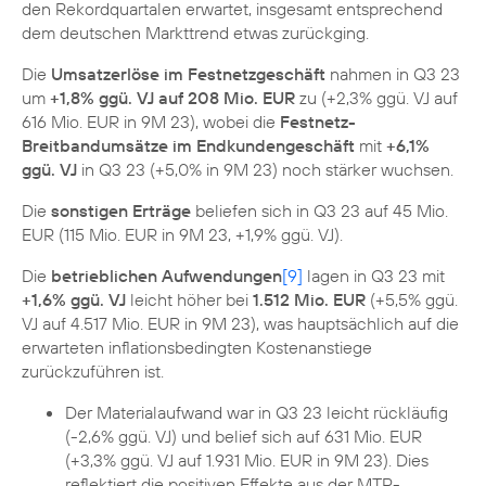
den Rekordquartalen erwartet, insgesamt entsprechend
dem deutschen Markttrend etwas zurückging.
Die
Umsatzerlöse im Festnetzgeschäft
nahmen in Q3 23
um
+1,8% ggü. VJ auf 208 Mio. EUR
zu (+2,3% ggü. VJ auf
616 Mio. EUR in 9M 23), wobei die
Festnetz-
Breitbandumsätze im Endkundengeschäft
mit
+6,1%
ggü. VJ
in Q3 23 (+5,0% in 9M 23) noch stärker wuchsen.
Die
sonstigen Erträge
beliefen sich in Q3 23 auf 45 Mio.
EUR (115 Mio. EUR in 9M 23, +1,9% ggü. VJ).
Die
betrieblichen Aufwendungen
[9]
lagen in Q3 23 mit
+1,6% ggü. VJ
leicht höher bei
1.512 Mio. EUR
(+5,5% ggü.
VJ auf 4.517 Mio. EUR in 9M 23), was hauptsächlich auf die
erwarteten inflationsbedingten Kostenanstiege
zurückzuführen ist.
Der Materialaufwand war in Q3 23 leicht rückläufig
(-2,6% ggü. VJ) und belief sich auf 631 Mio. EUR
(+3,3% ggü. VJ auf 1.931 Mio. EUR in 9M 23). Dies
reflektiert die positiven Effekte aus der MTR-