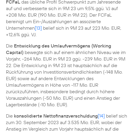
FCFaL
das übliche Profil Schwerpunkt zum Jahresende
auf und verbesserte sich in 9M 23 um 9,5% ggü. VJ auf
+208 Mio. EUR (190 Mio. EUR in 9M 22). Der FCFaL
bereinigt um Ein-/Auszahlungen an assoziierte
Unternehmen
[13]
belief sich in 9M 23 auf 223 Mio. EUR,
+12,6% ggü. VJ.
Die
Entwicklung des Umlaufvermögens (Working
Capital)
bewegte sich auf einem ähnlichen Niveau wie im
Vorjahr, -264 Mio. EUR in 9M 23 ggü. -239 Mio. EUR in 9M
22. Die Entwicklung in 9M 23 ist hauptsächlich auf die
Rückführung von Investitionsverbindlichkeiten (-148 Mio.
EUR) sowie auf andere Entwicklungen des
Umlaufvermögens in Höhe von -117 Mio. EUR
zurückzuführen, insbesondere bedingt durch höhere
Vorauszahlungen (-50 Mio. EUR) und einen Anstieg der
Lagerbestände (-10 Mio. EUR).
Die
konsolidierte Nettofinanzverschuldung
[14]
belief sich
zum 30. September 2023 auf 3.535 Mio. EUR, wobei der
Anstieg im Vergleich zum Vorjahr hauptsächlich auf die