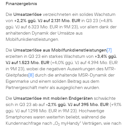
Finanzergebnis
Die
Umsatzerlöse
verzeichneten ein solides Wachstum
von
+2,2% ggü. VJ auf 2.131 Mio. EUR
in Q3 23 (+4,8%
ggü. VJ auf 6.323 Mio. EUR in 9M 23), vor allem dank der
anhaltenden Dynamik der Umsätze aus
Mobilfunkdienstleistungen.
Die
Umsatzerlöse aus Mobilfunkdienstleistungen
[7]
erzielten in Q3 23 ein starkes Wachstum von
+3,4% ggü.
VJ auf 1.523 Mio. EUR
(+4,0% ggü. VJ auf 4.394 Mio. EUR
in 9M 23), wobei die negativen Auswirkungen des MTR-
Gleitpfades
[8]
durch die anhaltende MSR-Dynamik der
Eigenmarke und einem soliden Beitrag aus dem
Partnergeschäft mehr als ausgeglichen wurden.
Die
Umsatzerlöse mit mobilen Endgeräten
schwächte
sich in Q3 23 ab auf
-2,1% ggü. VJ auf 395 Mio. EUR
(+9,1%
ggü. VJ auf 1.298 Mio. EUR in 9M 23). Hochwertige
Smartphones waren weiterhin beliebt, während die
Kundennachfrage nach „O
myHandy“ Verträgen, wie nach
2