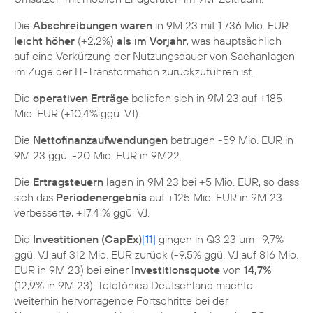
Die
Abschreibungen waren
in 9M 23 mit 1.736 Mio. EUR
leicht höher
(+2,2%)
als im Vorjahr
, was hauptsächlich
auf eine Verkürzung der Nutzungsdauer von Sachanlagen
im Zuge der IT-Transformation zurückzuführen ist.
Die
operativen Erträge
beliefen sich in 9M 23 auf +185
Mio. EUR (+10,4% ggü. VJ).
Die
Nettofinanzaufwendungen
betrugen -59 Mio. EUR in
9M 23 ggü. -20 Mio. EUR in 9M22.
Die
Ertragsteuern
lagen in 9M 23 bei +5 Mio. EUR, so dass
sich das
Periodenergebnis
auf +125 Mio. EUR in 9M 23
verbesserte, +17,4 % ggü. VJ.
Die
Investitionen (CapEx)
[11]
gingen in Q3 23 um -9,7%
ggü. VJ auf 312 Mio. EUR zurück (-9,5% ggü. VJ auf 816 Mio.
EUR in 9M 23) bei einer
Investitionsquote
von
14,7%
(12,9% in 9M 23). Telefónica Deutschland machte
weiterhin hervorragende Fortschritte bei der