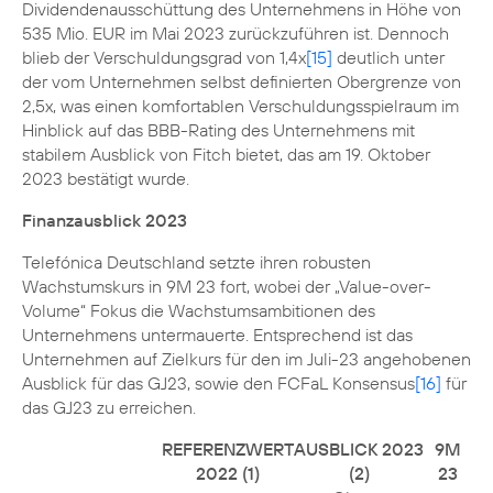
Dividendenausschüttung des Unternehmens in Höhe von
535 Mio. EUR im Mai 2023 zurückzuführen ist. Dennoch
blieb der Verschuldungsgrad von 1,4x
[15]
deutlich unter
der vom Unternehmen selbst definierten Obergrenze von
2,5x, was einen komfortablen Verschuldungsspielraum im
Hinblick auf das BBB-Rating des Unternehmens mit
stabilem Ausblick von Fitch bietet, das am 19. Oktober
2023 bestätigt wurde.
Finanzausblick 2023
Telefónica Deutschland setzte ihren robusten
Wachstumskurs in 9M 23 fort, wobei der „Value-over-
Volume“ Fokus die Wachstumsambitionen des
Unternehmens untermauerte. Entsprechend ist das
Unternehmen auf Zielkurs für den im Juli-23 angehobenen
Ausblick für das GJ23, sowie den FCFaL Konsensus
[16]
für
das GJ23 zu erreichen.
REFERENZWERT
AUSBLICK 2023
9M
2022 (1)
(2)
23