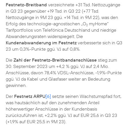
Festnetz-Breitband
verzeichnete +31 Tsd. Nettozugänge
in Q3 23 gegenüber +19 Tsd. in Q3 22 (+77 Tsd.
Nettozugänge in 9M 23 ggü. +14 Tsd. in 9M 22), was den
Erfolg des technologie-agnostischen „O
myHome“
2
Tarifportfolios von Telefónica Deutschland und niedrige
Abwanderungsraten widerspiegelt. Die
Kundenabwanderung im Festnetz
verbesserte sich in Q3
23 um 0,3%-Punkte ggü. VJ auf 0,8%.
Die
Zahl der Festnetz-Breitbandanschlüsse
stieg zum
30. September 2023 um +4,2 % ggü. VJ auf 2,4 Mio.
Anschlüsse, davon 78,4% VDSL-Anschlüsse, -1,9%-Punkte
ggü. VJ da Kabel und Glasfaser weiter an Bedeutung
gewinnen.
Der
Festnetz ARPU
[6]
setzte seinen Wachstumspfad fort,
was hautsächlich auf den zunehmenden Anteil
höherwertiger Anschlüsse in der Kundenbasis
zurückzuführen ist, +2,2% ggü. VJ auf EUR 25,6 in Q3 23
(+1,9% auf EUR 25,5 in 9M 23).