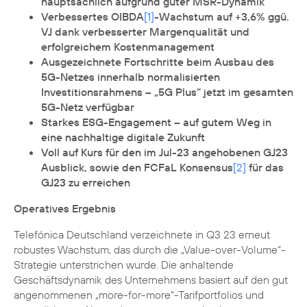
hauptsächlich aufgrund guter MSR-Dynamik
Verbessertes OIBDA
[1]
-Wachstum auf +3,6% ggü.
VJ dank verbesserter Margenqualität und
erfolgreichem Kostenmanagement
Ausgezeichnete Fortschritte beim Ausbau des
5G-Netzes innerhalb normalisierten
Investitionsrahmens – „5G Plus“ jetzt im gesamten
5G-Netz verfügbar
Starkes ESG-Engagement – auf gutem Weg in
eine nachhaltige digitale Zukunft
Voll auf Kurs für den im Jul-23 angehobenen GJ23
Ausblick, sowie den FCFaL Konsensus
[2]
für das
GJ23 zu erreichen
Operatives Ergebnis
Telefónica Deutschland verzeichnete in Q3 23 erneut
robustes Wachstum, das durch die „Value-over-Volume“-
Strategie unterstrichen wurde. Die anhaltende
Geschäftsdynamik des Unternehmens basiert auf den gut
angenommenen „more-for-more“-Tarifportfolios und