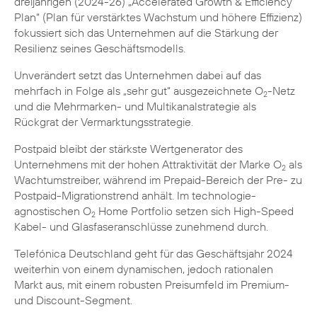
dreijährigen (2024-26) „Accelerated Growth & Efficiency
Plan“ (Plan für verstärktes Wachstum und höhere Effizienz)
fokussiert sich das Unternehmen auf die Stärkung der
Resilienz seines Geschäftsmodells.
Unverändert setzt das Unternehmen dabei auf das
mehrfach in Folge als „sehr gut“ ausgezeichnete O
-Netz
2
und die Mehrmarken- und Multikanalstrategie als
Rückgrat der Vermarktungsstrategie.
Postpaid bleibt der stärkste Wertgenerator des
Unternehmens mit der hohen Attraktivität der Marke O
als
2
Wachtumstreiber, während im Prepaid-Bereich der Pre- zu
Postpaid-Migrationstrend anhält. Im technologie-
agnostischen O
Home Portfolio setzen sich High-Speed
2
Kabel- und Glasfaseranschlüsse zunehmend durch.
Telefónica Deutschland geht für das Geschäftsjahr 2024
weiterhin von einem dynamischen, jedoch rationalen
Markt aus, mit einem robusten Preisumfeld im Premium-
und Discount-Segment.