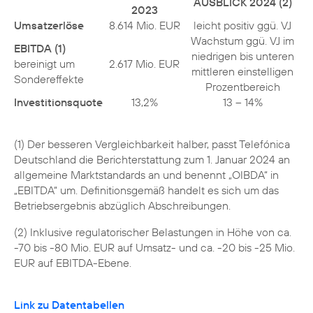
AUSBLICK 2024 (2)
2023
Umsatzerlöse
8.614 Mio. EUR
leicht positiv ggü. VJ
Wachstum ggü. VJ im
EBITDA (1)
niedrigen bis unteren
bereinigt um
2.617 Mio. EUR
mittleren einstelligen
Sondereffekte
Prozentbereich
Investitionsquote
13,2%
13 – 14%
(1) Der besseren Vergleichbarkeit halber, passt Telefónica
Deutschland die Berichterstattung zum 1. Januar 2024 an
allgemeine Marktstandards an und benennt „OIBDA“ in
„EBITDA“ um. Definitionsgemäß handelt es sich um das
Betriebsergebnis abzüglich Abschreibungen.
(2) Inklusive regulatorischer Belastungen in Höhe von ca.
-70 bis -80 Mio. EUR auf Umsatz- und ca. -20 bis -25 Mio.
EUR auf EBITDA-Ebene.
Link zu Datentabellen