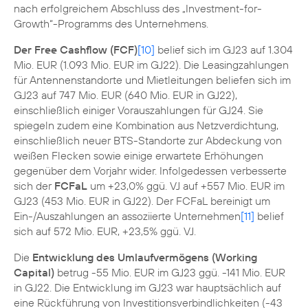
nach erfolgreichem Abschluss des „Investment-for-
Growth“-Programms des Unternehmens.
Der Free Cashflow (FCF)
[10]
belief sich im GJ23 auf 1.304
Mio. EUR (1.093 Mio. EUR im GJ22). Die Leasingzahlungen
für Antennenstandorte und Mietleitungen beliefen sich im
GJ23 auf 747 Mio. EUR (640 Mio. EUR in GJ22),
einschließlich einiger Vorauszahlungen für GJ24. Sie
spiegeln zudem eine Kombination aus Netzverdichtung,
einschließlich neuer BTS-Standorte zur Abdeckung von
weißen Flecken sowie einige erwartete Erhöhungen
gegenüber dem Vorjahr wider. Infolgedessen verbesserte
sich der
FCFaL
um +23,0% ggü. VJ auf +557 Mio. EUR im
GJ23 (453 Mio. EUR in GJ22). Der FCFaL bereinigt um
Ein-/Auszahlungen an assoziierte Unternehmen
[11]
belief
sich auf 572 Mio. EUR, +23,5% ggü. VJ.
Die
Entwicklung des Umlaufvermögens (Working
Capital)
betrug -55 Mio. EUR im GJ23 ggü. -141 Mio. EUR
in GJ22. Die Entwicklung im GJ23 war hauptsächlich auf
eine Rückführung von Investitionsverbindlichkeiten (-43