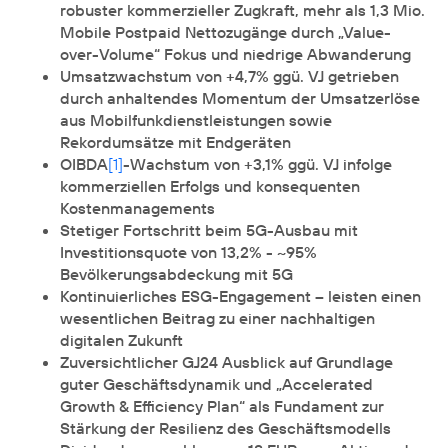
robuster kommerzieller Zugkraft, mehr als 1,3 Mio.
Mobile Postpaid Nettozugänge durch „Value-
over-Volume“ Fokus und niedrige Abwanderung
Umsatzwachstum von +4,7% ggü. VJ getrieben
durch anhaltendes Momentum der Umsatzerlöse
aus Mobilfunkdienstleistungen sowie
Rekordumsätze mit Endgeräten
OIBDA
[1]
-Wachstum von +3,1% ggü. VJ infolge
kommerziellen Erfolgs und konsequenten
Kostenmanagements
Stetiger Fortschritt beim 5G-Ausbau mit
Investitionsquote von 13,2% - ~95%
Bevölkerungsabdeckung mit 5G
Kontinuierliches ESG-Engagement – leisten einen
wesentlichen Beitrag zu einer nachhaltigen
digitalen Zukunft
Zuversichtlicher GJ24 Ausblick auf Grundlage
guter Geschäftsdynamik und „Accelerated
Growth & Efficiency Plan“ als Fundament zur
Stärkung der Resilienz des Geschäftsmodells