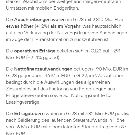
starken Wachstums der weitgehend margen-neutralen
Umsätzen mit mobilen Endgeräten.
Die
Abschreibungen waren
im GJ23 mit 2.310 Mio. EUR
etwas höher
(+1,2%)
als im Vorjahr
, was hauptsächlich
auf eine Verkürzung der Nutzungsdauer von Sachanlagen
im Zuge der IT-Transformation zurückzuführen ist.
Die
operativen Erträge
beliefen sich im GJ23 auf +291
Mio. EUR (+21,4% ggü. VJ).
Die
Nettofinanzaufwendungen
betrugen -90 Mio. EUR im
GJ23 gegenüber -36 Mio. EUR in GJ22, im Wesentlichen
bedingt durch die Auswirkungen des allgemeinen
Zinsumfelds auf das Factoring von Forderungen aus
Endgeräteverkäufen sowie auf Nutzungsrechte für
Leasingverträge.
Die
Ertragsteuern
waren im GJ23 mit +82 Mio. EUR positiv,
nach Saldierung des laufenden Steueraufwands in Höhe
von -6 Mio. EUR mit einem latenten Steuerertrag von +87
Mio. EUR.