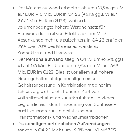
Der Materialaufwand erhöhte sich um +13,9% ggü. VJ
auf EUR 746 Mio. EUR in Q4 23 (+6,1% ggü. VJ auf
2.677 Mio. EUR im GJ23), wobei der
volumenbedingte höhere Wareneinsatz für
Hardware die positiven Effekte aus der MTR-
Absenkung6 mehr als aufzehrten. In Q4 23 entfielen
29% bzw. 70% des Materialaufwands auf
Konnektivität und Hardware.
Der
Personalaufwand
stieg in Q4 23 um +2,9% ggü.
VJ auf 176 Mio. EUR und um +7,6% ggü. VJ auf 669
Mio. EUR im GJ23. Dies ist vor allem auf höhere
Grundgehälter infolge der allgemeinen
Gehaltsanpassung in Kombination mit einer im
Jahresvergleich leicht höheren Zahl von
Vollzeitbeschäftigten zurückzuführen. Letzteres
begründet sich durch Insourcing von Schlüssel-
qualifikationen zur Unterstützung der
Transformations- und Wachstumsambitionen.
Die
sonstigen betrieblichen Aufwendungen
sanken in Q4 23 leicht um -2,3% ggü. VJ auf 705