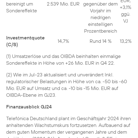
EUR,
bereinigt um
2.539 Mio. EUR
gegenüber dem
+3,1%
Sondereffekte
Vorjahr im
ggü.
niedrigen
VJ
einstelligen
Prozentbereich
Investmentquote
14,7%
Rund 14 %
13,2%
(C/S)
(1) Umsatzerlöse und das OIBDA beinhalten einmalige
Sondereffekte in Höhe von +26 Mio. EUR in Q4 22.
(2) Wie im Jul-23 aktualisiert und unverändert Inkl.
regulatorischer Belastungen in Höhe von ca. -50 bis -60
Mio. EUR auf Umsatz und ca. -10 bis -15 Mio. EUR auf
OIBDA-Ebene im GJ23.
Finanzausblick GJ24
Telefónica Deutschland plant im Geschäftsjahr 2024 ihren
anhaltenden Wachstumskurs fortzusetzen. Aufbauend auf
dem guten Momentum der vergangenen Jahre und dem