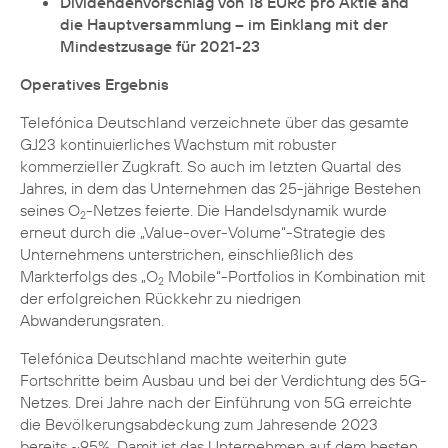
Dividendenvorschlag von 18 EURc pro Aktie and
die Hauptversammlung – im Einklang mit der
Mindestzusage für 2021-23
Operatives Ergebnis
Telefónica Deutschland verzeichnete über das gesamte
GJ23 kontinuierliches Wachstum mit robuster
kommerzieller Zugkraft. So auch im letzten Quartal des
Jahres, in dem das Unternehmen das 25-jährige Bestehen
seines O
-Netzes feierte. Die Handelsdynamik wurde
2
erneut durch die „Value-over-Volume“-Strategie des
Unternehmens unterstrichen, einschließlich des
Markterfolgs des „O
Mobile“-Portfolios in Kombination mit
2
der erfolgreichen Rückkehr zu niedrigen
Abwanderungsraten.
Telefónica Deutschland machte weiterhin gute
Fortschritte beim Ausbau und bei der Verdichtung des 5G-
Netzes. Drei Jahre nach der Einführung von 5G erreichte
die Bevölkerungsabdeckung zum Jahresende 2023
bereits ~95%. Damit ist das Unternehmen auf dem besten