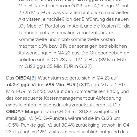
Mio. EUR und stiegen im GJ23 um +4,2% ggü. VJ auf
2.725 Mio. EUR, was vor allem auf die kommerziellen
Aktivitäten, einschließlich der Einführung des neuen
„O
Mobile“-Portfolios im April, und die Kosten für die
2
Technologietransformation zurückzuführen ist.
Kommerzielle und nicht-kommerzielle Kosten
machten 63% bzw. 31% der sonstigen betrieblichen
Aufwendungen in Q4 23 aus. Die Gruppengebühren
beliefen sich in Q4 23 auf 11 Mio. EUR (39 Mio. EUR
im GJ23 ggü. 35 Mio. EUR in GJ22).
Das
OIBDA
[8]
-Wachstum steigerte sich in Q4 23 auf
+4,2% ggü. VJ bei 695 Mio. EUR
(+3,1% ggü. VJ auf 2.617
Mio. EUR im GJ23), was auf den kommerziellen Erfolg und
das konsequente Kostenmanagement zur Abfederung
eines leichten Inflationsdrucks zurückzuführen ist. Die
OIBDA
-Marge
blieb in Q4 23 mit 30,3% weitgehend
8
stabil ggü. VJ (-0,1%-Punkte), während sie im GJ23 um
-0,5%-Punkte ggü. VJ auf 30,4% zurückging; sowohl in Q4
23 als auch im 12M-Zeitraum hauptsächlich aufgrund des