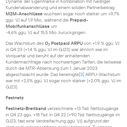
Dynamik der Eigenmarke in Kombination mit niedriger
Kundenabwanderung und einem soliden Partnerbeitrag.
M2M-Anschlüsse
wuchsen sogar noch stärker um +9,7%
ggü. VJ auf 1,9 Mio., während die
Prepaid-
Mobilfunkanschlüsse
um
-4,6% ggü. VJ auf 15,5 Mio. zurückgingen.
Das Wachstum des
O
Postpaid ARPU
von +1,9 % ggü. VJ
2
in Q4 23 (+1,4 % ggü. VJ im GJ23) war ähnlich wie im
Vorquartal und beruht auf der anhaltenden
Kundennachfrage nach hochwertigen Tarifen, die teilweise
durch die MTR-Absenkung zum 1. Januar 2023
abgeschwächt wurde. Das bereinigte
[3]
ARPU-Wachstum
war mit +2,5% ggü. VJ sogar noch stärker (+2,0% ggü. VJ im
GJ23).
Festnetz
Festnetz-Breitband
verzeichnete +13 Tsd. Nettozugänge
in Q4 23 ggü. +18 Tsd. in Q4 22 (+90 Tsd. Nettozugänge im
GJ23, fast eine Verdreifachung ggü. VJ) aufgrund der