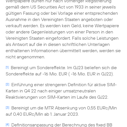
Wertpapiere dürfen nur nach vorheriger Registrierung
gemäß dem US Securities Act von 1933 in seiner jeweils
gültigen Fassung oder bei Vorlage einer entsprechenden
Ausnahme in den Vereinigten Staaten angeboten oder
verkauft werden. Es werden kein Geld, keine Wertpapiere
oder andere Gegenleistungen von einer Person in den
Vereinigten Staaten eingefordert. Falls solche Leistungen
als Antwort auf die in diesen schriftlichen Unterlagen
enthaltenen Informationen übermittelt werden, werden sie
nicht angenommen.
Bereinigt um Sondereffekte. Im GJ23 beliefen sich die
[1]
Sondereffekte auf -16 Mio. EUR ( -16 Mio. EUR in GJ22).
Einführung einer strengeren Definition für aktive SIM-
[2]
Karten in Q4 22 nach einiger umsatzneutralen
Reaktivierungen von SIM-Karten im Laufe des GJ22.
Bereinigt um die MTR Absenkung von 0,55 EURc/Min
[3]
auf 0,40 EURc/Min ab 1. Januar 2023.
Definitionsanpassung der Berechnung des fixed BB
[4]