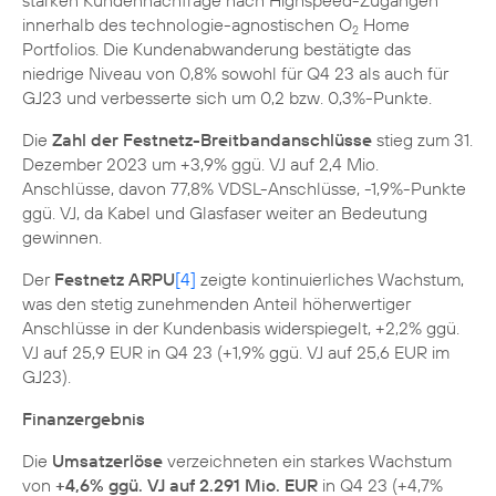
starken Kundennachfrage nach Highspeed-Zugängen
innerhalb des technologie-agnostischen O
Home
2
Portfolios. Die Kundenabwanderung bestätigte das
niedrige Niveau von 0,8% sowohl für Q4 23 als auch für
GJ23 und verbesserte sich um 0,2 bzw. 0,3%-Punkte.
Die
Zahl der Festnetz-Breitbandanschlüsse
stieg zum 31.
Dezember 2023 um +3,9% ggü. VJ auf 2,4 Mio.
Anschlüsse, davon 77,8% VDSL-Anschlüsse, -1,9%-Punkte
ggü. VJ, da Kabel und Glasfaser weiter an Bedeutung
gewinnen.
Der
Festnetz ARPU
[4]
zeigte kontinuierliches Wachstum,
was den stetig zunehmenden Anteil höherwertiger
Anschlüsse in der Kundenbasis widerspiegelt, +2,2% ggü.
VJ auf 25,9 EUR in Q4 23 (+1,9% ggü. VJ auf 25,6 EUR im
GJ23).
Finanzergebnis
Die
Umsatzerlöse
verzeichneten ein starkes Wachstum
von
+4,6% ggü. VJ auf 2.291 Mio. EUR
in Q4 23 (+4,7%