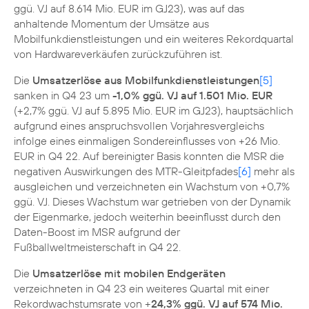
ggü. VJ auf 8.614 Mio. EUR im GJ23), was auf das
anhaltende Momentum der Umsätze aus
Mobilfunkdienstleistungen und ein weiteres Rekordquartal
von Hardwareverkäufen zurückzuführen ist.
Die
Umsatzerlöse aus Mobilfunkdienstleistungen
[5]
sanken in Q4 23 um
-1,0% ggü. VJ auf 1.501 Mio. EUR
(+2,7% ggü. VJ auf 5.895 Mio. EUR im GJ23), hauptsächlich
aufgrund eines anspruchsvollen Vorjahresvergleichs
infolge eines einmaligen Sondereinflusses von +26 Mio.
EUR in Q4 22. Auf bereinigter Basis konnten die MSR die
negativen Auswirkungen des MTR-Gleitpfades
[6]
mehr als
ausgleichen und verzeichneten ein Wachstum von +0,7%
ggü. VJ. Dieses Wachstum war getrieben von der Dynamik
der Eigenmarke, jedoch weiterhin beeinflusst durch den
Daten-Boost im MSR aufgrund der
Fußballweltmeisterschaft in Q4 22.
Die
Umsatzerlöse mit mobilen Endgeräten
verzeichneten in Q4 23 ein weiteres Quartal mit einer
Rekordwachstumsrate von +
24,3% ggü. VJ auf 574 Mio.