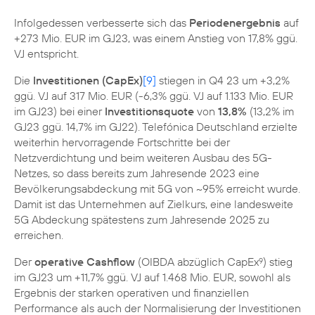
Infolgedessen verbesserte sich das
Periodenergebnis
auf
+273 Mio. EUR im GJ23, was einem Anstieg von 17,8% ggü.
VJ entspricht.
Die
Investitionen (CapEx)
[9]
stiegen in Q4 23 um +3,2%
ggü. VJ auf 317 Mio. EUR (-6,3% ggü. VJ auf 1.133 Mio. EUR
im GJ23) bei einer
Investitionsquote
von
13,8%
(13,2% im
GJ23 ggü. 14,7% im GJ22). Telefónica Deutschland erzielte
weiterhin hervorragende Fortschritte bei der
Netzverdichtung und beim weiteren Ausbau des 5G-
Netzes, so dass bereits zum Jahresende 2023 eine
Bevölkerungsabdeckung mit 5G von ~95% erreicht wurde.
Damit ist das Unternehmen auf Zielkurs, eine landesweite
5G Abdeckung spätestens zum Jahresende 2025 zu
erreichen.
Der
operative Cashflow
(OIBDA abzüglich CapEx
) stieg
9
im GJ23 um +11,7% ggü. VJ auf 1.468 Mio. EUR, sowohl als
Ergebnis der starken operativen und finanziellen
Performance als auch der Normalisierung der Investitionen