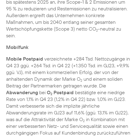
bis spätestens 2025 an, ihre Scope-1 & 2 Emissionen um
95 % zu reduzieren und Restemissionen zu neutralisieren.
Außerdem ergreift das Unternehmen konkrete
Maßnahmen, um bis 2040 entlang seiner gesamten
Wertschöpfungskette (Scope 3) netto CO
-neutral zu
2
sein.
Mobilfunk
Mobile Postpaid
verzeichnete +284 Tsd. Nettozugänge in
Q4 23 ggü. +264 Tsd. in Q4 22 (+1.350 Tsd. im GJ23, +9,9%
ggü. VJ), mit einem kommerziellen Erfolg, der von der
anhaltenden Dynamik der Marke O
und einem soliden
2
Beitrag der Partnermarken getragen wurde. Die
Abwanderung
bei
O
Postpaid
bestätigte eine niedrige
2
Rate von 1,1% in Q4 23 (1,2% in Q4 22) bzw. 1,0% im GJ23.
Damit verbesserte sich die implizite jährliche
Abwanderungsrate im GJ23 auf 11,6% (ggü. 13,1% im GJ22),
was auf die Attraktivität der Marke O
in Kombination mit
2
einer verbesserten Netz- und Servicequalität sowie einen
durchgängigen Fokus auf Kundenbindung zurückzuführen