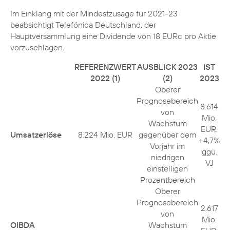
Im Einklang mit der Mindestzusage für 2021-23
beabsichtigt Telefónica Deutschland, der
Hauptversammlung eine Dividende von 18 EURc pro Aktie
vorzuschlagen.
REFERENZWERT
AUSBLICK 2023
IST
2022 (1)
(2)
2023
Oberer
Prognosebereich
8.614
von
Mio.
Wachstum
EUR,
Umsatzerlöse
8.224 Mio. EUR
gegenüber dem
+4,7%
Vorjahr im
ggü.
niedrigen
VJ
einstelligen
Prozentbereich
Oberer
Prognosebereich
2.617
von
Mio.
OIBDA
Wachstum