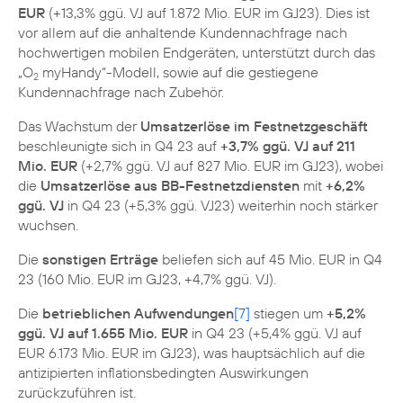
EUR
(+13,3% ggü. VJ auf 1.872 Mio. EUR im GJ23). Dies ist
vor allem auf die anhaltende Kundennachfrage nach
hochwertigen mobilen Endgeräten, unterstützt durch das
„O
myHandy“-Modell, sowie auf die gestiegene
2
Kundennachfrage nach Zubehör.
Das Wachstum der
Umsatzerlöse im Festnetzgeschäft
beschleunigte sich in Q4 23 auf
+3,7% ggü. VJ auf 211
Mio. EUR
(+2,7% ggü. VJ auf 827 Mio. EUR im GJ23), wobei
die
Umsatzerlöse aus BB-Festnetzdiensten
mit
+6,2%
ggü. VJ
in Q4 23 (+5,3% ggü. VJ23) weiterhin noch stärker
wuchsen.
Die
sonstigen Erträge
beliefen sich auf 45 Mio. EUR in Q4
23 (160 Mio. EUR im GJ23, +4,7% ggü. VJ).
Die
betrieblichen Aufwendungen
[7]
stiegen um
+5,2%
ggü. VJ auf 1.655 Mio. EUR
in Q4 23 (+5,4% ggü. VJ auf
EUR 6.173 Mio. EUR im GJ23), was hauptsächlich auf die
antizipierten inflationsbedingten Auswirkungen
zurückzuführen ist.