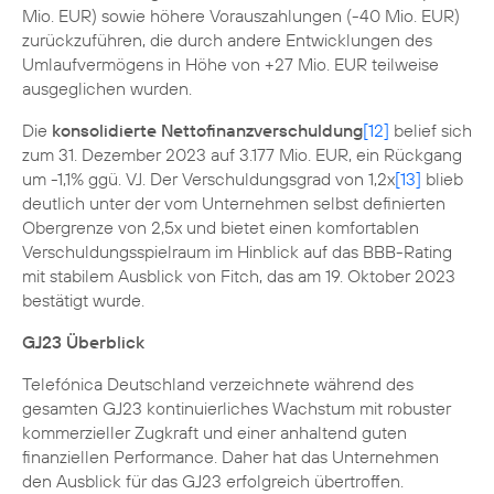
Mio. EUR) sowie höhere Vorauszahlungen (-40 Mio. EUR)
zurückzuführen, die durch andere Entwicklungen des
Umlaufvermögens in Höhe von +27 Mio. EUR teilweise
ausgeglichen wurden.
Die
konsolidierte Nettofinanzverschuldung
[12]
belief sich
zum 31. Dezember 2023 auf 3.177 Mio. EUR, ein Rückgang
um -1,1% ggü. VJ. Der Verschuldungsgrad von 1,2x
[13]
blieb
deutlich unter der vom Unternehmen selbst definierten
Obergrenze von 2,5x und bietet einen komfortablen
Verschuldungsspielraum im Hinblick auf das BBB-Rating
mit stabilem Ausblick von Fitch, das am 19. Oktober 2023
bestätigt wurde.
GJ23 Überblick
Telefónica Deutschland verzeichnete während des
gesamten GJ23 kontinuierliches Wachstum mit robuster
kommerzieller Zugkraft und einer anhaltend guten
finanziellen Performance. Daher hat das Unternehmen
den Ausblick für das GJ23 erfolgreich übertroffen.