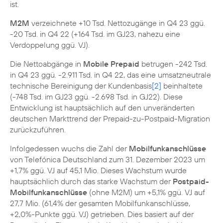
ist.
M2M
verzeichnete +10 Tsd. Nettozugänge in Q4 23 ggü.
-20 Tsd. in Q4 22 (+164 Tsd. im GJ23, nahezu eine
Verdoppelung ggü. VJ).
Die Nettoabgänge in
Mobile Prepaid
betrugen -242 Tsd.
in Q4 23 ggü. -2.911 Tsd. in Q4 22, das eine umsatzneutrale
technische Bereinigung der Kundenbasis
[2]
beinhaltete
(-748 Tsd. im GJ23 ggü. -2.698 Tsd. in GJ22). Diese
Entwicklung ist hauptsächlich auf den unveränderten
deutschen Markttrend der Prepaid-zu-Postpaid-Migration
zurückzuführen.
Infolgedessen wuchs die Zahl der
Mobilfunkanschlüsse
von Telefónica Deutschland zum 31. Dezember 2023 um
+1,7% ggü. VJ auf 45,1 Mio. Dieses Wachstum wurde
hauptsächlich durch das starke Wachstum der
Postpaid-
Mobilfunkanschlüsse
(ohne M2M) um +5,1% ggü. VJ auf
27,7 Mio. (61,4% der gesamten Mobilfunkanschlüsse,
+2,0%-Punkte ggü. VJ) getrieben. Dies basiert auf der