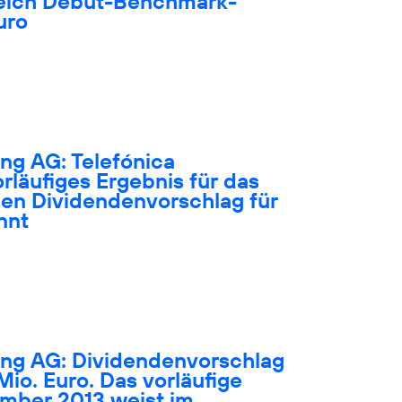
greich Debüt-Benchmark-
uro
ng AG: Telefónica
rläufiges Ergebnis für das
 den Dividendenvorschlag für
nnt
ing AG: Dividendenvorschlag
Mio. Euro. Das vorläufige
ember 2013 weist im