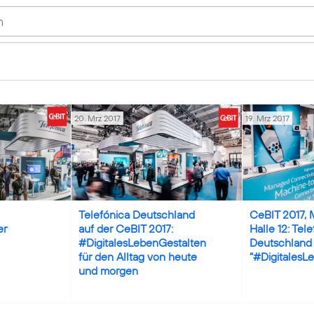
20. Mrz 2017
19. Mrz 2017
Credits: KIDKUTSMEDIA/Florian Schmitt
Credits: Florian S
Telefónica Deutschland
CeBIT 2017, 
er
auf der CeBIT 2017:
Halle 12: Tel
#DigitalesLebenGestalten
Deutschland 
für den Alltag von heute
"#DigitalesL
und morgen