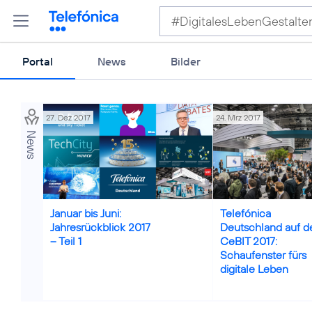
Portal
News
Bilder
27. Dez 2017
24. Mrz 2017
News
Credits: Telefónica Deutschland
Credits: Florian Schmitt
Januar bis Juni:
Telefónica
Jahresrückblick 2017
Deutschland auf d
– Teil 1
CeBIT 2017:
Schaufenster fürs
digitale Leben