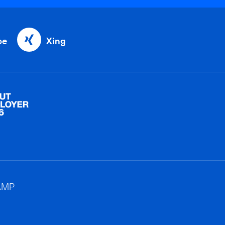
be
Xing
AMP