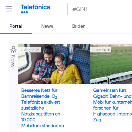
Portal
News
Bilder
19. Aug 2025
12. Jun 2025
News
Credits: Deutsche Bahn A
Besseres Netz für
Gemeinsam fürs
Bahnreisende: O
Gigabit: Bahn- und
2
Telefónica aktiviert
Mobilfunkunterne
zusätzliche
forschen für
Netzkapazitäten an
Highspeed-Interne
10.000
Zug
Mobilfunkstandorten