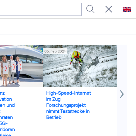
06. Feb 2024
04. Dez 20
Credits: DB / Max Lautenschläger
Credits: D
nz
High-Speed-Internet
Schnell
vation
im Zug:
Bahnre
ten und
Forschungsprojekt
Telefón
t
nimmt Teststrecke in
Aufbau 
nraten
Betrieb
Gigabi
 5G-
ridoren
Gleise