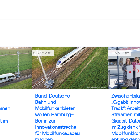
21. Okt 2024
13. Mai 2024
G / Oliver Lang
Credits: Deutsche Bahn AG / Oliver Lang
Credits: DB
Bund, Deutsche
Zwischenbila
Bahn und
„Gigabit Inno
hmen
Mobilfunkanbieter
Track“: Arbei
wollen Hamburg–
Streamen mi
t im
Berlin zur
Gigabit-Date
Innovationsstrecke
im Zug dank
für Mobilfunkausbau
Mobilfunkkor
machen
entlang der 