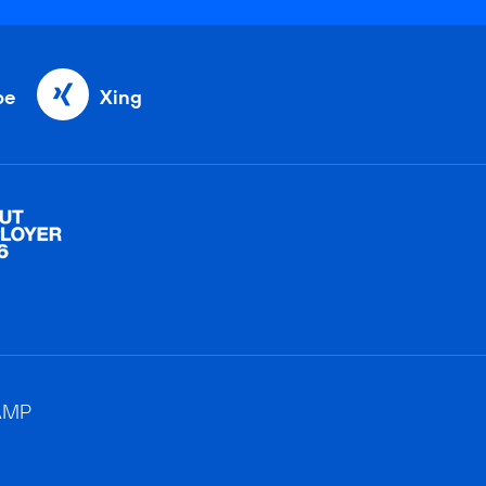
be
Xing
AMP