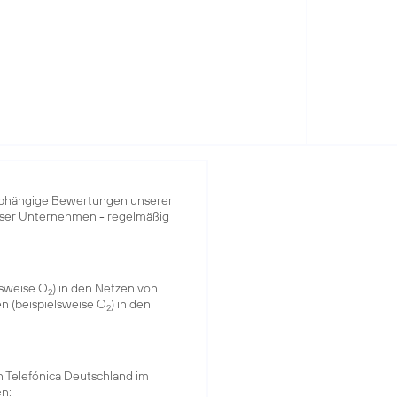
bhängige Bewertungen unserer
nser Unternehmen - regelmäßig
lsweise O
) in den Netzen von
2
en (beispielsweise O
) in den
2
on Telefónica Deutschland im
en: