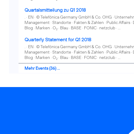
Quartalsmitteilung zu Q1 2018
. · EN · © Telefónica Germany GmbH & Co. OHG · Unternehme
Management · Standorte · Fakten & Zahlen · Public Affairs · 
Blog · Marken · O
· Blau · BASE · FONIC · netzclub · ...
2
Quarterly Statement for Q1 2018
. · EN · © Telefónica Germany GmbH & Co. OHG · Unternehme
Management · Standorte · Fakten & Zahlen · Public Affairs · 
Blog · Marken · O
· Blau · BASE · FONIC · netzclub · ...
2
Mehr Events (36) ...