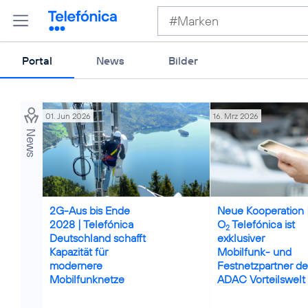
Portal
News
Bilder
01. Jun 2026
16. Mrz 2026
News
Credits: Telefónica Deutschland
Credits: iStock / Nuttaw
2G-Aus bis Ende
Neue Kooperation 
2028 | Telefónica
O
Telefónica ist
2
Deutschland schafft
exklusiver
Kapazität für
Mobilfunk- und
modernere
Festnetzpartner de
Mobilfunknetze
ADAC Vorteilswelt