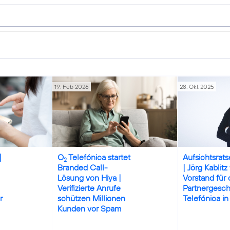
19. Feb 2026
28. Okt 2025
an Jayawan
Credits: iStock / fizkes
|
O
Telefónica startet
Aufsichtsrat
2
Branded Call-
| Jörg Kablit
Lösung von Hiya |
Vorstand für 
Verifizierte Anrufe
Partnergesch
r
schützen Millionen
Telefónica i
Kunden vor Spam