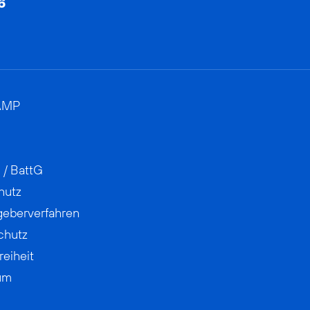
AMP
 / BattG
hutz
geberverfahren
chutz
reiheit
um