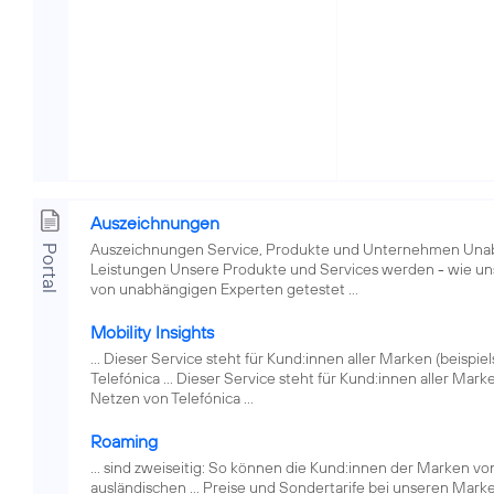
Auszeichnungen
Auszeichnungen Service, Produkte und Unternehmen Una
Portal
Leistungen Unsere Produkte und Services werden - wie u
von unabhängigen Experten getestet ...
Mobility Insights
... Dieser Service steht für Kund:innen aller Marken (beispie
Telefónica ... Dieser Service steht für Kund:innen aller Mark
Netzen von Telefónica ...
Roaming
... sind zweiseitig: So können die Kund:innen der Marken v
ausländischen ... Preise und Sondertarife bei unseren Mark