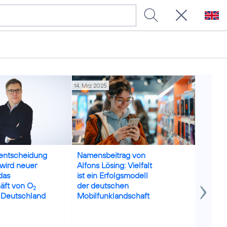
14. Mrz 2025
27. Feb 20
Credits: Adobe Stock / Michael
sentscheidung
Namensbeitrag von
Geschä
z wird neuer
Alfons Lösing: Vielfalt
2024: E
das
ist ein Erfolgsmodell
Umsetz
äft von O
der deutschen
Strate
2
n Deutschland
Mobilfunklandschaft
steigert
Betrieb
O
Tele
2