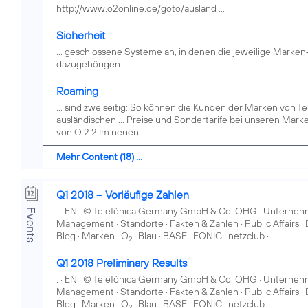
http://www.o2online.de/goto/ausland ...
Sicherheit
... geschlossene Systeme an, in denen die jeweilige Marke
dazugehörigen ...
Roaming
... sind zweiseitig: So können die Kunden der Marken von T
ausländischen ... Preise und Sondertarife bei unseren Ma
von O 2 2 Im neuen ...
Mehr Content (18) ...
Q1 2018 – Vorläufige Zahlen
. · EN · © Telefónica Germany GmbH & Co. OHG · Unternehme
Events
Management · Standorte · Fakten & Zahlen · Public Affairs · 
Blog · Marken · O
· Blau · BASE · FONIC · netzclub · ...
2
Q1 2018 Preliminary Results
. · EN · © Telefónica Germany GmbH & Co. OHG · Unternehme
Management · Standorte · Fakten & Zahlen · Public Affairs · 
Blog · Marken · O
· Blau · BASE · FONIC · netzclub · ...
2