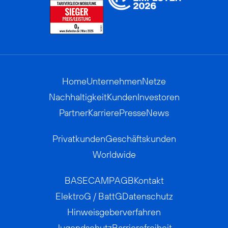
Home
Unternehmen
Netze
Nachhaltigkeit
Kunden
Investoren
Partner
Karriere
Presse
News
Privatkunden
Geschäftskunden
Worldwide
BASECAMP
AGB
Kontakt
ElektroG / BattG
Datenschutz
Hinweisgeberverfahren
Jugendschutz
Barrierefreiheit