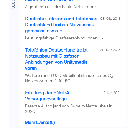
Events
Algorithmus für das beste Netzerlebnis · . · . ...
Deutsche Telekom und Telefónica
08. Okt 2018
Deutschland treiben Netzausbau
gemeinsam voran
Leistungsfähige Glasfaseranbindungen · . · . ...
Telefónica Deutschland treibt
20. Dez 2018
Netzausbau mit Glasfaser-
Anbindungen von Unitymedia
voran
Weitere rund 1.000 Mobilfunkstandorte des O
2
Netzes werden fit für 5G · . · . ...
Erfüllung der BNetzA-
12. Jan 2021
Versorgungsauflage
Rasante Aufholjagd von O
beim Netzausbau in
2
2020 · . · . ...
Mehr Events (8) ...