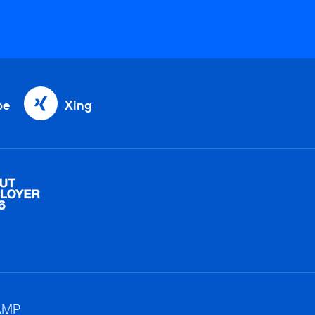
be
Xing
AMP