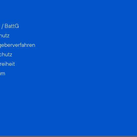
 / BattG
hutz
geberverfahren
chutz
reiheit
um