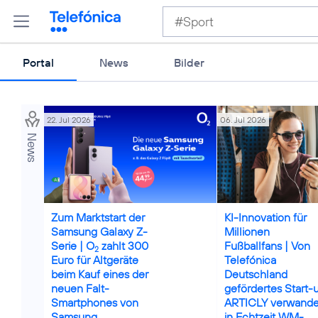
Portal
News
Bilder
22. Jul 2026
06. Jul 2026
News
Credits: iStock / franz12
Zum Marktstart der
KI-Innovation für
Samsung Galaxy Z-
Millionen
Serie | O
zahlt 300
Fußballfans | Von
2
Euro für Altgeräte
Telefónica
beim Kauf eines der
Deutschland
neuen Falt-
gefördertes Start-
Smartphones von
ARTICLY verwande
Samsung
in Echtzeit WM-