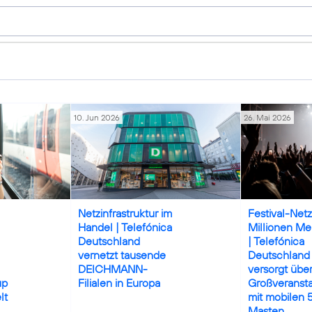
10. Jun 2026
26. Mai 2026
Credits: DEICHMANN SE / Rüdiger Fessel
Credits: iStock/9
Netzinfrastruktur im
Festival-Netz
Handel | Telefónica
Millionen M
Deutschland
| Telefónica
vernetzt tausende
Deutschland
DEICHMANN-
versorgt übe
up
Filialen in Europa
Großveranst
lt
mit mobilen 
Masten