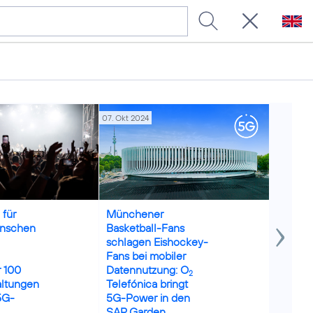
07. Okt 2024
22. Jul 202
parusnikov
Credits: Florian Hagena
Credits: i
 für
Münchener
Sportli
enschen
Basketball-Fans
Großere
schlagen Eishockey-
Neue 
Fans bei mobiler
Techno
r 100
Datennutzung: O
machen
2
altungen
Telefónica bringt
spanne
5G-
5G-Power in den
SAP Garden