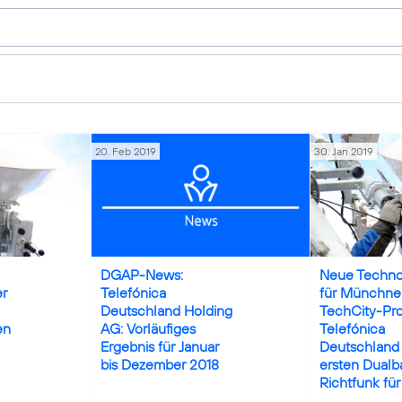
20. Feb 2019
30. Jan 2019
Credits: Jörg Bor
DGAP-News:
Neue Techno
er
Telefónica
für Münchne
Deutschland Holding
TechCity-Pro
en
AG: Vorläufiges
Telefónica
Ergebnis für Januar
Deutschland
bis Dezember 2018
ersten Dualb
Richtfunk fü