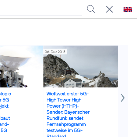
06. Dez 2018
25. Jul 201
m
Credits: BR Pressebild
logie
Weltweit erster 5G-
DGAP-
r 5G
High Tower High
Telefón
jekt:
Power (HTHP)-
Deutsc
Sender: Bayerischer
AG: Vor
 baut
Rundfunk sendet
Ergebni
and-
Fernsehprogramm
bis Jun
r 5G
testweise im 5G-
Standard