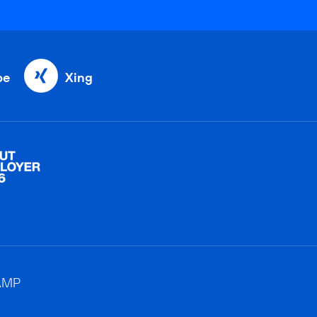
be
Xing
AMP