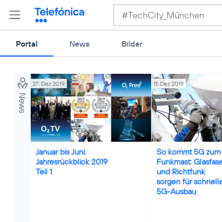
Portal
News
Bilder
27. Dez 2019
11. Dez 2019
News
Credits: Jörg Borm
Januar bis Juni:
So kommt 5G zum
Jahresrückblick 2019
Funkmast: Glasfas
Teil 1
und Richtfunk
sorgen für schnell
5G-Ausbau