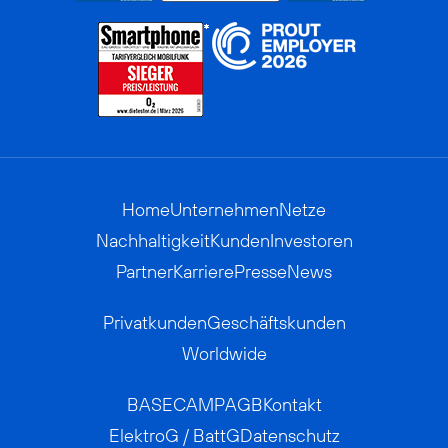
Home
Unternehmen
Netze
Nachhaltigkeit
Kunden
Investoren
Partner
Karriere
Presse
News
Privatkunden
Geschäftskunden
Worldwide
BASECAMP
AGB
Kontakt
ElektroG / BattG
Datenschutz