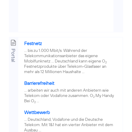
Festnetz
... bis zu 1.000 Mbit/s. Während der
Portal
Telekommunikationsanbieter das eigene
Mobilfunknetz ... Deutschland kann eigene O
2
Festnetzprodukte über Telekom-Glasfaser an
mehr als 12 Millionen Haushalte ...
Barrierefreiheit
... arbeiten wir auch mit anderen Anbietern wie
Telekom oder Vodafone zusammen. O
My Handy
2
Bei O
...
2
Wettbewerb
... Deutschland, Vodafone und die Deutsche
Telekom. Mit 1&1 hat ein vierter Anbieter mit dem
Ausbau ...