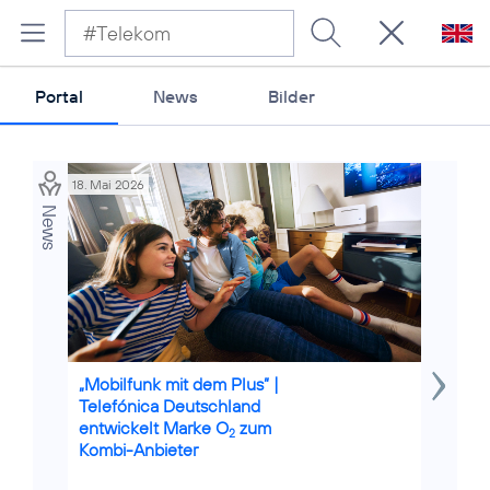
Portal
News
Bilder
18. Mai 2026
24. Jan 20
News
Credits: iS
„Mobilfunk mit dem Plus” |
NG eCal
Telefónica Deutschland
neue No
entwickelt Marke O
zum
Autos
2
Kombi-Anbieter