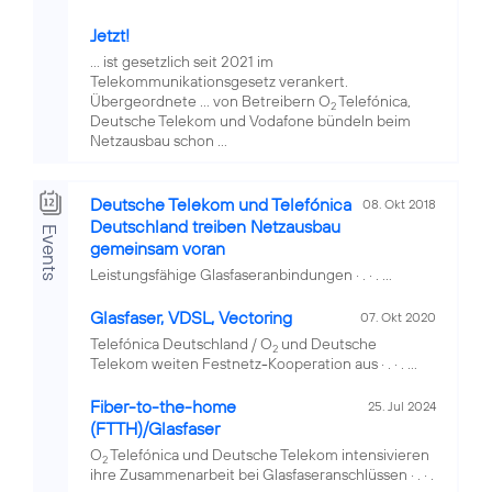
Jetzt!
... ist gesetzlich seit 2021 im
Telekommunikationsgesetz verankert.
Übergeordnete ... von Betreibern O
Telefónica,
2
Deutsche Telekom und Vodafone bündeln beim
Netzausbau schon ...
Deutsche Telekom und Telefónica
08. Okt 2018
Deutschland treiben Netzausbau
Events
gemeinsam voran
Leistungsfähige Glasfaseranbindungen · . · . ...
Glasfaser, VDSL, Vectoring
07. Okt 2020
Telefónica Deutschland / O
und Deutsche
2
Telekom weiten Festnetz-Kooperation aus · . · . ...
Fiber-to-the-home
25. Jul 2024
(FTTH)/Glasfaser
O
Telefónica und Deutsche Telekom intensivieren
2
ihre Zusammenarbeit bei Glasfaseranschlüssen · . · .