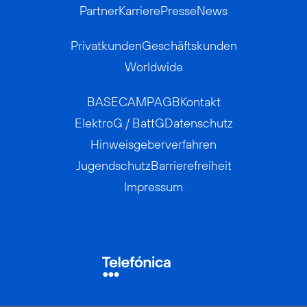
Partner
Karriere
Presse
News
Privatkunden
Geschäftskunden
Worldwide
BASECAMP
AGB
Kontakt
ElektroG / BattG
Datenschutz
Hinweisgeberverfahren
Jugendschutz
Barrierefreiheit
Impressum