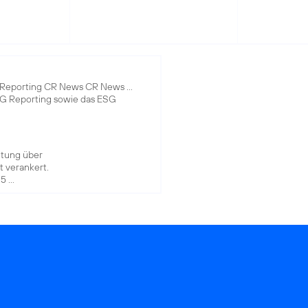
g Reporting CR News CR News ...
SG Reporting sowie das ESG
ttung über
t verankert.
 ...