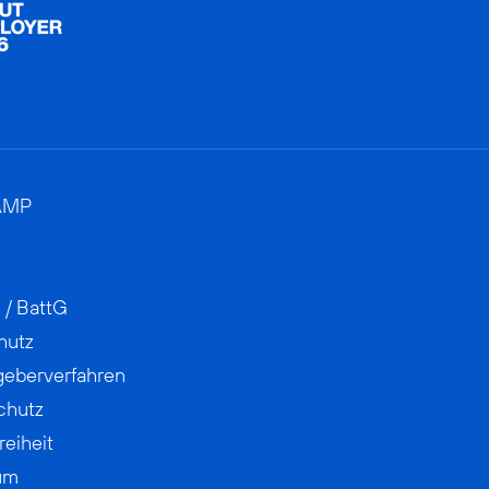
AMP
 / BattG
hutz
geberverfahren
chutz
reiheit
um