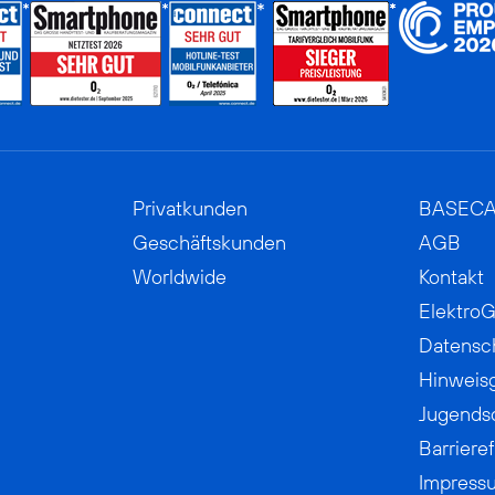
Privatkunden
BASEC
Geschäftskunden
AGB
Worldwide
Kontakt
ElektroG
Datensc
Hinweis
Jugends
Barrieref
Impress