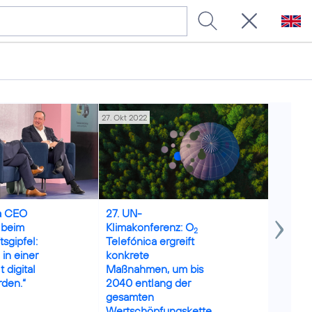
27. Okt 2022
05. Jul 20
Credits: Gettyimages (edited)
a CEO
27. UN-
„Sehr g
 beim
Klimakonferenz: O
connec
2
sgipfel:
Telefónica ergreift
Festnet
in einer
konkrete
O
Fest
2
 digital
Maßnahmen, um bis
überze
den.“
2040 entlang der
vierte 
gesamten
und ver
Wertschöpfungskette
deutlic