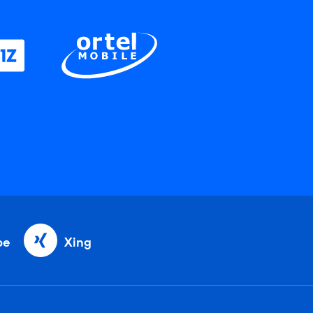
be
Xing