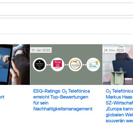
31. Jan 2023
24. Nov 2022
ESG-Ratings: O
Telefónica
O
Telefónic
2
2
ort
erreicht Top-Bewertungen
Markus Haas
für sein
SZ-Wirtschaft
Nachhaltigkeitsmanagement
„Europa kann 
globalen Welt
souverän wer