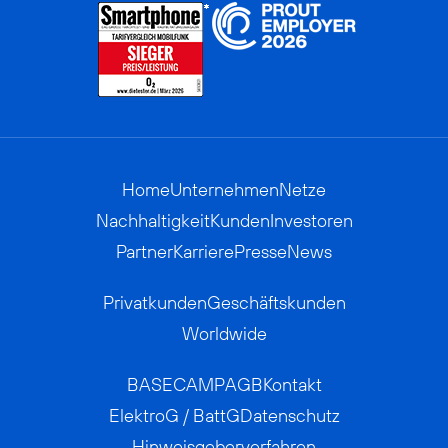
Home
Unternehmen
Netze
Nachhaltigkeit
Kunden
Investoren
Partner
Karriere
Presse
News
Privatkunden
Geschäftskunden
Worldwide
BASECAMP
AGB
Kontakt
ElektroG / BattG
Datenschutz
Hinweisgeberverfahren