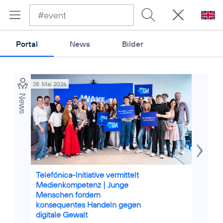
Portal
News
Bilder
28. Mai 2026
18. Nov 20
News
Credits: Jan Pries
Telefónica-Initiative vermittelt
Release
Medienkompetenz | Junge
on Tour
Menschen fordern
auf Fea
konsequentes Handeln gegen
Savas
digitale Gewalt