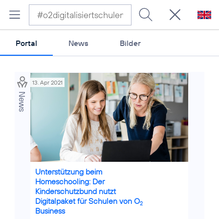
Portal
News
Bilder
13. Apr 2021
12. Nov 20
News
Credits: Gettyimages / Maskot
Credits: G
Unterstützung beim
O
Busi
2
Homeschooling: Der
„Digita
Kinderschutzbund nutzt
Komplet
Digitalpaket für Schulen von O
Lernen 
2
Business
Datenta