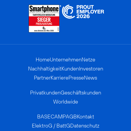
Home
Unternehmen
Netze
Nachhaltigkeit
Kunden
Investoren
Partner
Karriere
Presse
News
Privatkunden
Geschäftskunden
Worldwide
BASECAMP
AGB
Kontakt
ElektroG / BattG
Datenschutz