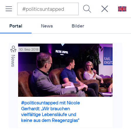
Portal
News
Bilder
10. Sep 2018
News
Credits: Alicia Enciso
#politicsuntapped mit Nicole
Gerhardt: „Wir brauchen
vielfältige Lebensläufe und
keine aus dem Reagenzglas“