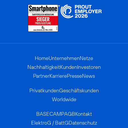
Home
Unternehmen
Netze
Nachhaltigkeit
Kunden
Investoren
Partner
Karriere
Presse
News
Privatkunden
Geschäftskunden
Worldwide
BASECAMP
AGB
Kontakt
ElektroG / BattG
Datenschutz