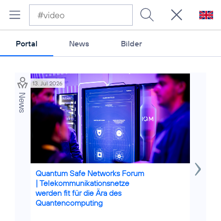
Portal
News
Bilder
13. Jul 2026
02. Mrz 20
News
Credits: S
Quantum Safe Networks Forum
Titan C
| Telekommunikationsnetze
sichert 
werden fit für die Ära des
Stadio
Quantencomputing