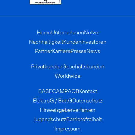
Home
Unternehmen
Netze
Nachhaltigkeit
Kunden
Investoren
Partner
Karriere
Presse
News
Privatkunden
Geschäftskunden
Worldwide
BASECAMP
AGB
Kontakt
ElektroG / BattG
Datenschutz
Hinweisgeberverfahren
Jugendschutz
Barrierefreiheit
Impressum