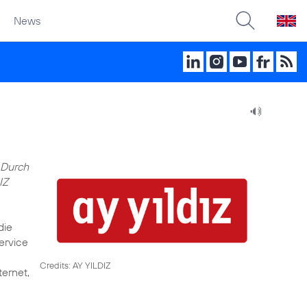
News
 Durch
IZ
die
ervice
Credits: AY YILDIZ
ternet,