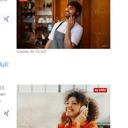
Credits: AY YILDIZ
li:
023
hen
.