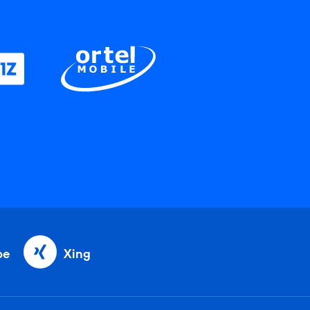
be
Xing