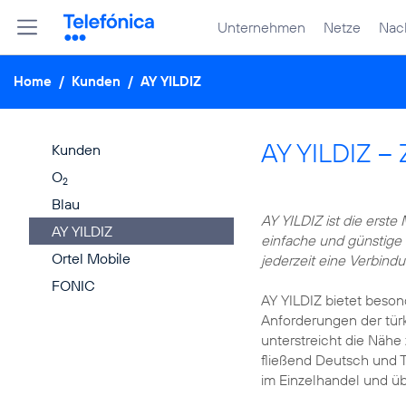
Unternehmen
Netze
Nach
Home
/
Kunden
/
AY YILDIZ
AY YILDIZ – 
Kunden
O
2
Blau
AY YILDIZ ist die erst
AY YILDIZ
einfache und günstige 
Ortel Mobile
jederzeit eine Verbind
FONIC
AY YILDIZ bietet besond
Anforderungen der tür
unterstreicht die Nähe
fließend Deutsch und T
im Einzelhandel und ü