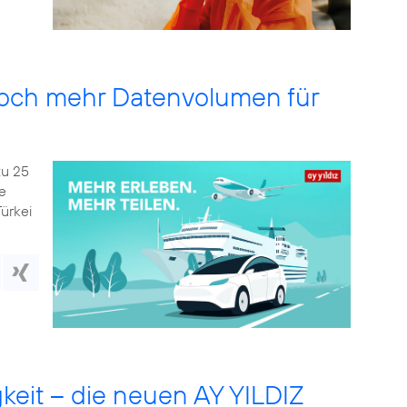
 noch mehr Datenvolumen für
zu 25
e
ürkei
eit – die neuen AY YILDIZ