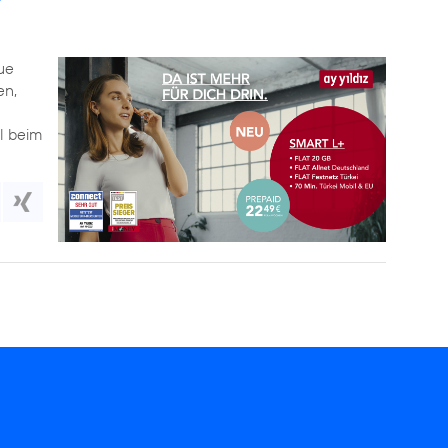
ue
en,
l beim