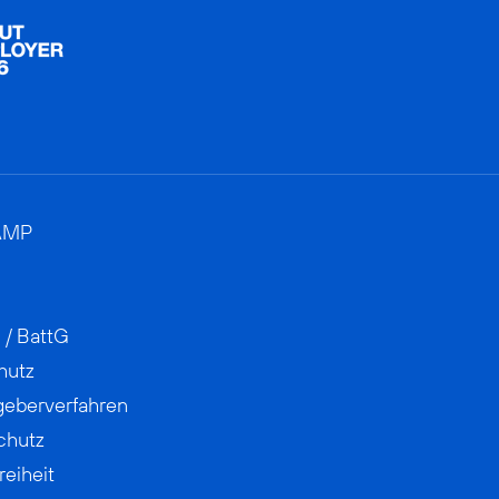
AMP
 / BattG
hutz
geberverfahren
chutz
reiheit