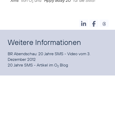
Xms"
von O
und
"Hppy Bday 2U"
für die SMS!
2
Weitere Informationen
BR Abendschau: 20 Jahre SMS
- Video vom 3.
20 Jahre SMS - Artikel im O
Blog
2