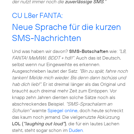
der nutzt immer noch die
zuverlässige SMS
."
CU L8er FANTA:
Neue Sprache für die kurzen
SMS-Nachrichten
Und was haben wir davon?
SMS-Botschaften
wie:
"L8,
FANTA! MeMiWi. BDDT + hdl!"
. Auch das ist Deutsch,
selbst wenn nur Eingeweihte es erkennen.
Ausgeschrieben lautet der Satz:
"Bin zu spät, fahre noch
tanken! Melde mich wieder. Bis denn dann tschüss und
hab dich lieb!"
. Er ist dreimal länger als das Original und
braucht auch dreimal mehr Zeit zum Eintippen. Vor
knapp zehn Jahren dienten solche Sätze noch als
abschreckendes Beispiel.
"SMS-Sprachalarm an
Schulen"
warnte
Spiegel online
, doch heute schreckt
das kaum noch jemand. Die vielgenutzte Abkürzung
LOL (
"laughing out loud"
)
, die für ein lautes Lachen
steht, steht sogar schon im
Duden
.