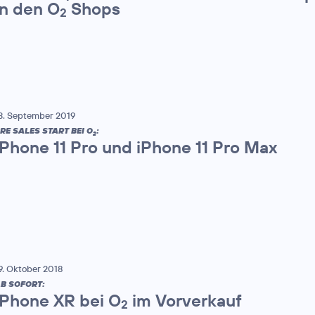
in den O
Shops
2
3. September 2019
RE SALES START BEI O
:
2
iPhone 11 Pro und iPhone 11 Pro Max
9. Oktober 2018
B SOFORT:
iPhone XR bei O
im Vorverkauf
2