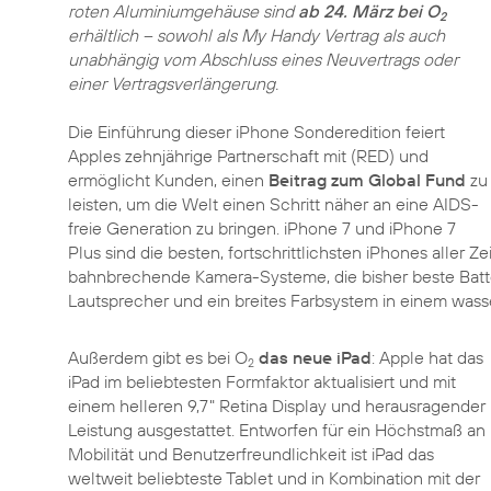
roten Aluminiumgehäuse sind
ab 24. März bei O
2
erhältlich – sowohl als My Handy Vertrag als auch
unabhängig vom Abschluss eines Neuvertrags oder
einer Vertragsverlängerung.
Die Einführung dieser iPhone Sonderedition feiert
Apples zehnjährige Partnerschaft mit (RED) und
ermöglicht Kunden, einen
Beitrag zum Global Fund
zu
leisten, um die Welt einen Schritt näher an eine AIDS-
freie Generation zu bringen. iPhone 7 und iPhone 7
Plus sind die besten, fortschrittlichsten iPhones aller Ze
bahnbrechende Kamera-Systeme, die bisher beste Batter
Lautsprecher und ein breites Farbsystem in einem was
Außerdem gibt es bei O
das neue iPad
: Apple hat das
2
iPad im beliebtesten Formfaktor aktualisiert und mit
einem helleren 9,7" Retina Display und herausragender
Leistung ausgestattet. Entworfen für ein Höchstmaß an
Mobilität und Benutzerfreundlichkeit ist iPad das
weltweit beliebteste Tablet und in Kombination mit der