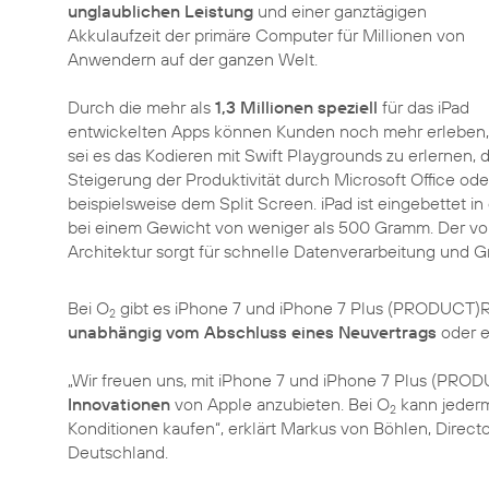
unglaublichen Leistung
und einer ganztägigen
Akkulaufzeit der primäre Computer für Millionen von
Anwendern auf der ganzen Welt.
Durch die mehr als
1,3 Millionen speziell
für das iPad
entwickelten Apps können Kunden noch mehr erleben,
sei es das Kodieren mit Swift Playgrounds zu erlernen,
Steigerung der Produktivität durch Microsoft Office od
beispielsweise dem Split Screen. iPad ist eingebettet i
bei einem Gewicht von weniger als 500 Gramm. Der vo
Architektur sorgt für schnelle Datenverarbeitung und 
Bei O
gibt es iPhone 7 und iPhone 7 Plus (PRODUCT)RE
2
unabhängig vom Abschluss eines Neuvertrags
oder e
„Wir freuen uns, mit iPhone 7 und iPhone 7 Plus (PR
Innovationen
von Apple anzubieten. Bei O
kann jeder
2
Konditionen kaufen“, erklärt Markus von Böhlen, Direct
Deutschland.