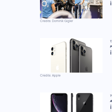
Credits: Dominik Gigler
1
P
Credits: Apple
1
A