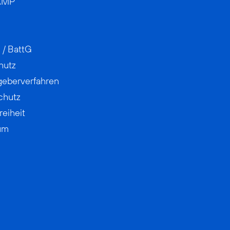
AMP
 / BattG
hutz
geberverfahren
chutz
reiheit
um