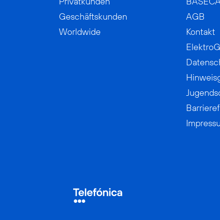
Privatkunden
BASEC
Geschäftskunden
AGB
Worldwide
Kontakt
ElektroG
Datensc
Hinweis
Jugends
Barrieref
Impress