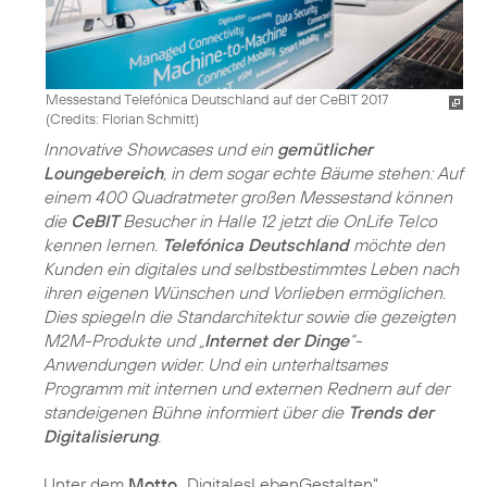
Messestand Telefónica Deutschland auf der CeBIT 2017
(
Credits: Florian Schmitt
)
Innovative Showcases und ein
gemütlicher
Loungebereich
, in dem sogar echte Bäume stehen: Auf
einem 400 Quadratmeter großen Messestand können
die
CeBIT
Besucher in Halle 12 jetzt die OnLife Telco
kennen lernen.
Telefónica Deutschland
möchte den
Kunden ein digitales und selbstbestimmtes Leben nach
ihren eigenen Wünschen und Vorlieben ermöglichen.
Dies spiegeln die Standarchitektur sowie die gezeigten
M2M-Produkte und „
Internet der Dinge
“-
Anwendungen wider. Und ein unterhaltsames
Programm mit internen und externen Rednern auf der
standeigenen Bühne informiert über die
Trends der
Digitalisierung
.
Unter dem
Motto
„DigitalesLebenGestalten“