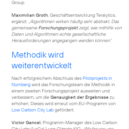
Group.
Maximilian Groth
, Geschäftsentwicklung Teralytics,
ergänzt:
„Algorithmen wirken häufig sehr abstrakt. Das
gemeinsame
Forschungsprojekt
zeigt, wie mithilfe von
Daten und Algorithmen echte gesellschaftliche
Herausforderungen angegangen werden können“
.
Methodik wird
weiterentwickelt
Nach erfolgreichem Abschluss des
Pilotprojekts in
Nürnberg
wird das Forschungsteam die Methodik in
einem zweiten Forschungsprojekt ausweiten und
verbessern, um die
Genauigkeit der Ergebnisse
zu
erhöhen. Dieses wird erneut vom EU-Programm von
Low Carbon City Lab
gefördert.
Victor Gancel
, Programm-Manager des Low Carbon
City Labs (LoCaL) von Climate KIC:
„Wir freuen uns,