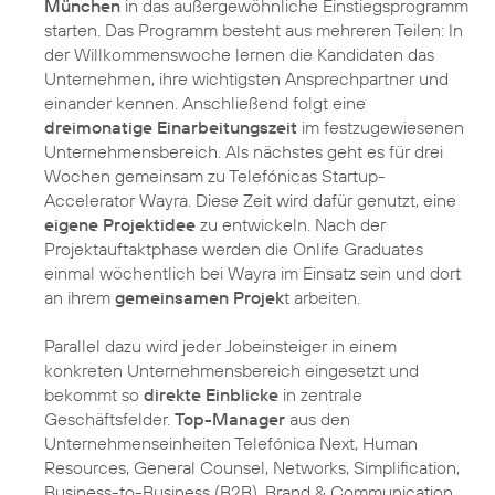
München
in das außergewöhnliche Einstiegsprogramm
starten. Das Programm besteht aus mehreren Teilen: In
der Willkommenswoche lernen die Kandidaten das
Unternehmen, ihre wichtigsten Ansprechpartner und
einander kennen. Anschließend folgt eine
dreimonatige Einarbeitungszeit
im festzugewiesenen
Unternehmensbereich. Als nächstes geht es für drei
Wochen gemeinsam zu Telefónicas Startup-
Accelerator Wayra. Diese Zeit wird dafür genutzt, eine
eigene Projektidee
zu entwickeln. Nach der
Projektauftaktphase werden die Onlife Graduates
einmal wöchentlich bei Wayra im Einsatz sein und dort
an ihrem
gemeinsamen Projek
t arbeiten.
Parallel dazu wird jeder Jobeinsteiger in einem
konkreten Unternehmensbereich eingesetzt und
bekommt so
direkte Einblicke
in zentrale
Geschäftsfelder.
Top-Manager
aus den
Unternehmenseinheiten Telefónica Next, Human
Resources, General Counsel, Networks, Simplification,
Business-to-Business (B2B), Brand & Communication,