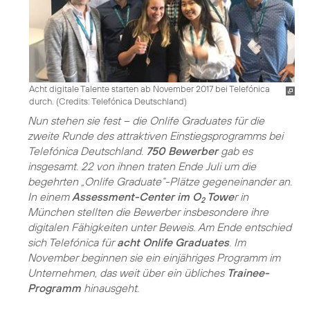
Acht digitale Talente starten ab November 2017 bei Telefónica
durch. (
Credits: Telefónica Deutschland
)
Nun stehen sie fest – die Onlife Graduates für die
zweite Runde des attraktiven Einstiegsprogramms bei
Telefónica Deutschland.
750 Bewerber
gab es
insgesamt. 22 von ihnen traten Ende Juli um die
begehrten „Onlife Graduate“-Plätze gegeneinander an.
In einem
Assessment-Center im O
Towe
r in
2
München stellten die Bewerber insbesondere ihre
digitalen Fähigkeiten unter Beweis. Am Ende entschied
sich Telefónica für
acht Onlife Graduates
. Im
November beginnen sie ein einjähriges Programm im
Unternehmen, das weit über ein übliches
Trainee-
Programm
hinausgeht.