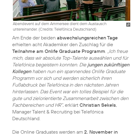
Abendevent auf dem Ammersee dient dem Austausch
untereinander. (
Credits: Telefónica Deutschland
)
Am Ende der beiden
abwechslungsreichen Tage
erhielten acht Akademiker den Zuschlag für die
Teilnahme am Onlife Graduate Programm
.
„Ich freue
mich, dass wir absolute Top-Talente auswählen und für
Telefónica begeistern konnten. Die
jungen zukünftigen
Kollegen
haben nun ein spannendes Onlife Graduate
Programm vor sich und werden sicherlich ihren
Fußabdruck bei Telefónica in den nächsten Jahren
hinterlassen. Das Event war ein tolles Beispiel für die
gute und zielorientierte Zusammenarbeit zwischen den
Fachbereichen und HR“
, erklärt
Christian Sekels
,
Manager Talent & Recruiting bei Telefónica
Deutschland.
Die Online Graduates werden am
2. November in