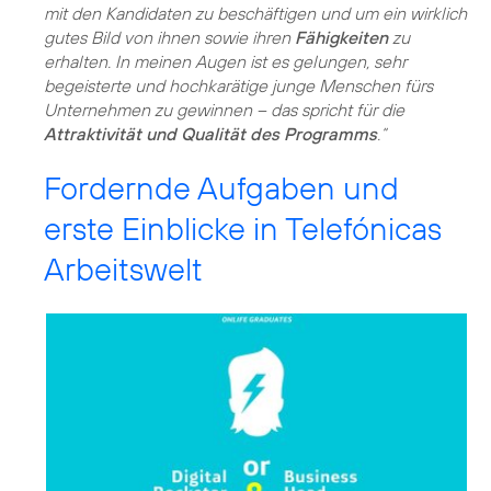
mit den Kandidaten zu beschäftigen und um ein wirklich
gutes Bild von ihnen sowie ihren
Fähigkeiten
zu
erhalten. In meinen Augen ist es gelungen, sehr
begeisterte und hochkarätige junge Menschen fürs
Unternehmen zu gewinnen – das spricht für die
Attraktivität und Qualität des Programms
.“
Fordernde Aufgaben und
erste Einblicke in Telefónicas
Arbeitswelt