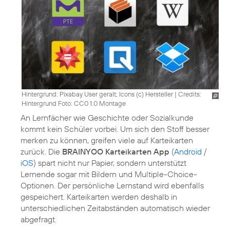
Hintergrund: Pixabay User geralt; Icons (c) Hersteller
|
Credits:
Hintergrund Foto: CC0 1.0 Montage
An Lernfächer wie Geschichte oder Sozialkunde
kommt kein Schüler vorbei. Um sich den Stoff besser
merken zu können, greifen viele auf Karteikarten
zurück. Die
BRAINYOO Karteikarten App
(
Android
/
iOS
) spart nicht nur Papier, sondern unterstützt
Lernende sogar mit Bildern und Multiple-Choice-
Optionen. Der persönliche Lernstand wird ebenfalls
gespeichert. Karteikarten werden deshalb in
unterschiedlichen Zeitabständen automatisch wieder
abgefragt.