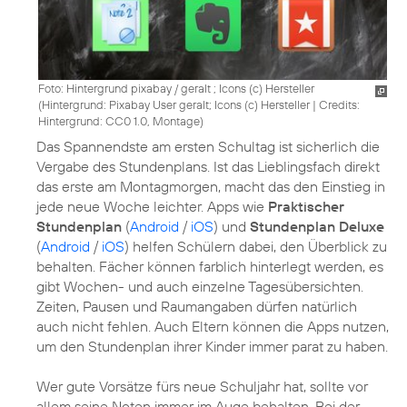
Foto: Hintergrund pixabay / geralt ; Icons (c) Hersteller
(
Hintergrund: Pixabay User geralt; Icons (c) Hersteller
|
Credits:
Hintergrund: CC0 1.0, Montage
)
Das Spannendste am ersten Schultag ist sicherlich die
Vergabe des Stundenplans. Ist das Lieblingsfach direkt
das erste am Montagmorgen, macht das den Einstieg in
jede neue Woche leichter. Apps wie
Praktischer
Stundenplan
(
Android
/
iOS
) und
Stundenplan Deluxe
(
Android
/
iOS
) helfen Schülern dabei, den Überblick zu
behalten. Fächer können farblich hinterlegt werden, es
gibt Wochen- und auch einzelne Tagesübersichten.
Zeiten, Pausen und Raumangaben dürfen natürlich
auch nicht fehlen. Auch Eltern können die Apps nutzen,
um den Stundenplan ihrer Kinder immer parat zu haben.
Wer gute Vorsätze fürs neue Schuljahr hat, sollte vor
allem seine Noten immer im Auge behalten. Bei der