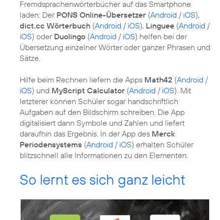
Fremdsprachenwörterbücher auf das Smartphone
laden: Der
PONS Online-Übersetzer
(
Android
/
iOS
),
dict.cc Wörterbuch
(
Android
/
iOS
),
Linguee
(
Android
/
iOS
) oder
Duolingo
(
Android
/
iOS
) helfen bei der
Übersetzung einzelner Wörter oder ganzer Phrasen und
Sätze.
Hilfe beim Rechnen liefern die Apps
Math42
(
Android
/
iOS
) und
MyScript Calculator
(
Android
/
iOS
). Mit
letzterer können Schüler sogar handschriftlich
Aufgaben auf den Bildschirm schreiben. Die App
digitalisiert dann Symbole und Zahlen und liefert
daraufhin das Ergebnis. In der App des
Merck
Periodensystems
(
Android
/
iOS
) erhalten Schüler
blitzschnell alle Informationen zu den Elementen.
So lernt es sich ganz leicht