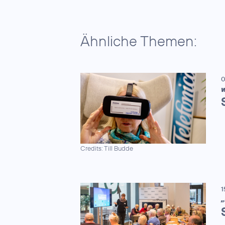
Ähnliche Themen:
0
W
Credits: Till Budde
1
„