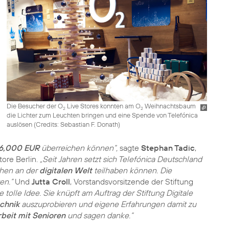
Die Besucher der O
Live Stores konnten am O
Weihnachtsbaum
2
2
die Lichter zum Leuchten bringen und eine Spende von Telefónica
auslösen (
Credits: Sebastian F. Donath
)
26,000 EUR
überreichen können“,
sagte
Stephan Tadic
,
ore Berlin.
„Seit Jahren setzt sich Telefónica Deutschland
schen an der
digitalen Welt
teilhaben können. Die
en.“
Und
Jutta Croll
, Vorstandsvorsitzende der Stiftung
 tolle Idee. Sie knüpft am Auftrag der Stiftung Digitale
echnik
auszuprobieren und eigene Erfahrungen damit zu
rbeit mit Senioren
und sagen danke.“