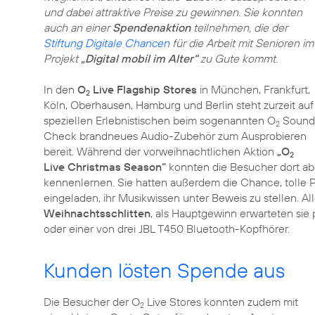
und dabei attraktive Preise zu gewinnen. Sie konnten
auch an einer
Spendenaktion
teilnehmen, die der
Stiftung Digitale Chancen
für die Arbeit mit Senioren im
Projekt
„Digital mobil im Alter“
zu Gute kommt.
In den
O
Live Flagship Stores
in München, Frankfurt,
2
Köln, Oberhausen, Hamburg und Berlin steht zurzeit auf
speziellen Erlebnistischen beim sogenannten O
Sound
2
Check brandneues Audio-Zubehör zum Ausprobieren
bereit. Während der vorweihnachtlichen Aktion
„O
2
Live Christmas Season“
konnten die Besucher dort ab
kennenlernen. Sie hatten außerdem die Chance, tolle 
eingeladen, ihr Musikwissen unter Beweis zu stellen. 
Weihnachtsschlitten
, als Hauptgewinn erwarteten sie
oder einer von drei JBL T450 Bluetooth-Kopfhörer.
Kunden lösten Spende aus
Die Besucher der O
Live Stores konnten zudem mit
2