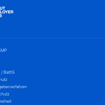
AMP
 / BattG
hutz
geberverfahren
chutz
reiheit