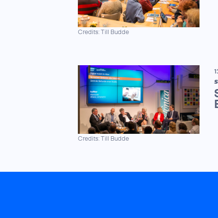
Credits: Till Budde
1
S
Credits: Till Budde