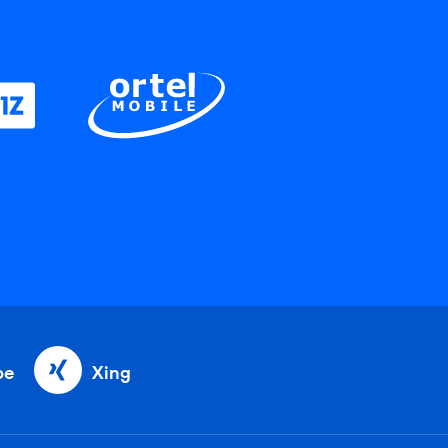
be
Xing