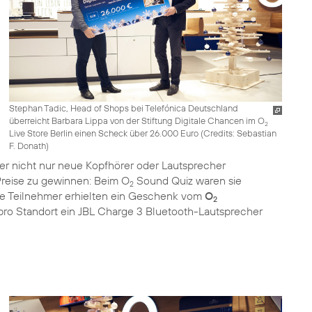
Stephan Tadic, Head of Shops bei Telefónica Deutschland
überreicht Barbara Lippa von der Stiftung Digitale Chancen im O
2
Live Store Berlin einen Scheck über 26.000 Euro (
Credits: Sebastian
F. Donath
)
er nicht nur neue Kopfhörer oder Lautsprecher
Preise zu gewinnen: Beim O
Sound Quiz waren sie
2
Alle Teilnehmer erhielten ein Geschenk vom
O
2
 pro Standort ein JBL Charge 3 Bluetooth-Lautsprecher