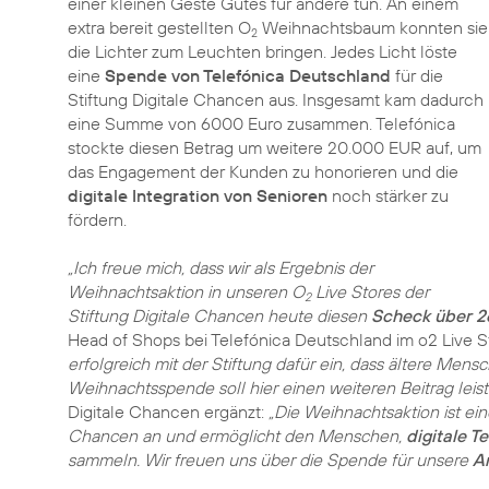
einer kleinen Geste Gutes für andere tun. An einem
extra bereit gestellten O
Weihnachtsbaum konnten sie
2
die Lichter zum Leuchten bringen. Jedes Licht löste
eine
Spende von Telefónica Deutschland
für die
Stiftung Digitale Chancen aus. Insgesamt kam dadurch
eine Summe von 6000 Euro zusammen. Telefónica
stockte diesen Betrag um weitere 20.000 EUR auf, um
das Engagement der Kunden zu honorieren und die
digitale Integration von Senioren
noch stärker zu
fördern.
„Ich freue mich, dass wir als Ergebnis der
Weihnachtsaktion in unseren O
Live Stores der
2
Stiftung Digitale Chancen heute diesen
Scheck über 
Head of Shops bei Telefónica Deutschland im o2 Live St
erfolgreich mit der Stiftung dafür ein, dass ältere Men
Weihnachtsspende soll hier einen weiteren Beitrag leist
Digitale Chancen ergänzt:
„Die Weihnachtsaktion ist eine
Chancen an und ermöglicht den Menschen,
digitale T
sammeln. Wir freuen uns über die Spende für unsere
A