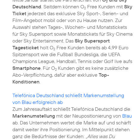
2
Deutschland
. Seitdem können O
Free Kunden mit
Sky
2
Ticket
jederzeit das exklusive Sky Sport-, Serien- und
Film-Angebot mobil oder von zu Hause nutzen. Zur
Auswahl stehen Tages-, Wochen- und Monatstickets
für Sky Supersport sowie Monatstickets für Sky Cinema
oder Sky Entertainment. Das
Sky Supersport
Tagesticket
holt O
Free Kunden bereits ab 4,99 Euro
2
Spitzensport wie die Fußball Bundesliga, die UEFA
Champions League, Handball, Tennis oder Golf live aufs
Smartphone
. Für O
Kunden gibt es keine zusätzliche
2
Abo-Verpflichtung, dafür aber exklusive
Top-
Konditionen
.
Telefónica Deutschland schließt Markenumstellung
von Blau erfolgreich ab
Zum Jahresauftakt schließt Telefónica Deutschland die
Markenumstellung
mit der Neupositionierung von
Blau
ab. Das Unternehmen wertet die Marke auf und schärft
damit weiter ihre Positionierung. Im Mittelpunkt stehen
ganz die Bedürfnisse der Kunden:
„Alles was Du