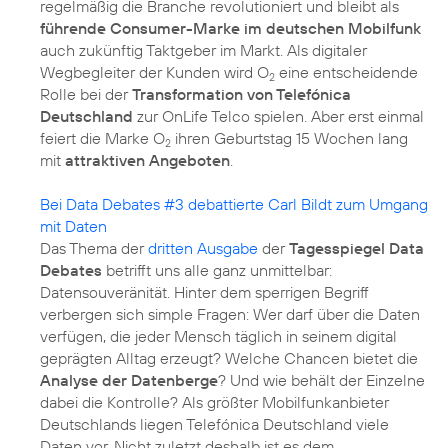
regelmäßig die Branche revolutioniert und bleibt als
führende Consumer-Marke im deutschen Mobilfunk
auch zukünftig Taktgeber im Markt. Als digitaler
Wegbegleiter der Kunden wird O
eine entscheidende
2
Rolle bei der
Transformation von Telefónica
Deutschland
zur OnLife Telco spielen. Aber erst einmal
feiert die Marke O
ihren Geburtstag 15 Wochen lang
2
mit
attraktiven Angeboten
.
Bei Data Debates #3 debattierte Carl Bildt zum Umgang
mit Daten
Das Thema der
dritten Ausgabe
der
Tagesspiegel Data
Debates
betrifft uns alle ganz unmittelbar:
Datensouveränität. Hinter dem sperrigen Begriff
verbergen sich simple Fragen: Wer darf über die Daten
verfügen, die jeder Mensch täglich in seinem digital
geprägten Alltag erzeugt? Welche Chancen bietet die
Analyse der Datenberge
? Und wie behält der Einzelne
dabei die Kontrolle? Als größter Mobilfunkanbieter
Deutschlands liegen Telefónica Deutschland viele
Daten vor. Nicht zuletzt deshalb ist es dem