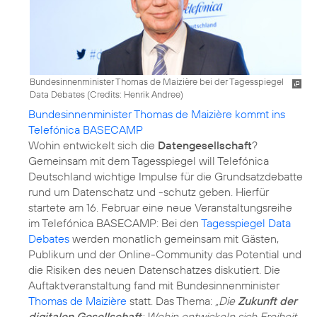
Bundesinnenminister Thomas de Maizière bei der Tagesspiegel
Data Debates (
Credits: Henrik Andree
)
Bundesinnenminister Thomas de Maizière kommt ins
Telefónica BASECAMP
Wohin entwickelt sich die
Datengesellschaft
?
Gemeinsam mit dem Tagesspiegel will Telefónica
Deutschland wichtige Impulse für die Grundsatzdebatte
rund um Datenschatz und -schutz geben. Hierfür
startete am 16. Februar eine neue Veranstaltungsreihe
im Telefónica BASECAMP: Bei den
Tagesspiegel Data
Debates
werden monatlich gemeinsam mit Gästen,
Publikum und der Online-Community das Potential und
die Risiken des neuen Datenschatzes diskutiert. Die
Auftaktveranstaltung fand mit Bundesinnenminister
Thomas de Maizière
statt. Das Thema:
„Die
Zukunft der
digitalen Gesellschaft
: Wohin entwickeln sich Freiheit