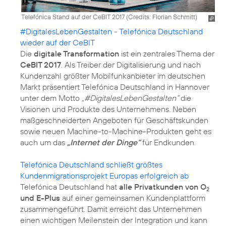
Telefónica Stand auf der CeBIT 2017 (
Credits: Florian Schmitt
)
#DigitalesLebenGestalten - Telefónica Deutschland
wieder auf der CeBIT
Die
digitale Transformation
ist ein zentrales Thema der
CeBIT 2017
. Als Treiber der Digitalisierung und nach
Kundenzahl größter Mobilfunkanbieter im deutschen
Markt präsentiert Telefónica Deutschland in Hannover
unter dem Motto
„#DigitalesLebenGestalten“
die
Visionen und Produkte des Unternehmens. Neben
maßgeschneiderten Angeboten für Geschäftskunden
sowie neuen Machine-to-Machine-Produkten geht es
auch um das
„Internet der Dinge“
für Endkunden.
Telefónica Deutschland schließt größtes
Kundenmigrationsprojekt Europas erfolgreich ab
Telefónica Deutschland hat
alle Privatkunden
von O
2
und E-Plus
auf einer gemeinsamen Kundenplattform
zusammengeführt. Damit erreicht das Unternehmen
einen wichtigen Meilenstein der Integration und kann