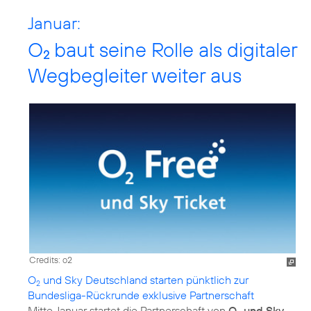
Januar:
O
baut seine Rolle als digitaler
2
Wegbegleiter weiter aus
Credits: o2
O
und Sky Deutschland starten pünktlich zur
2
Bundesliga-Rückrunde exklusive Partnerschaft
Mitte Januar startet die Partnerschaft von
O
und Sky