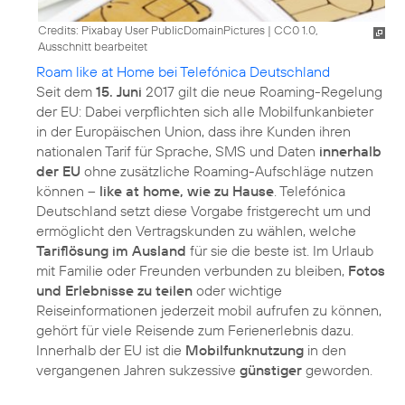
Credits: Pixabay User PublicDomainPictures
|
CC0 1.0,
Ausschnitt bearbeitet
Roam like at Home bei Telefónica Deutschland
Seit dem
15. Juni
2017 gilt die neue Roaming-Regelung
der EU: Dabei verpflichten sich alle Mobilfunkanbieter
in der Europäischen Union, dass ihre Kunden ihren
nationalen Tarif für Sprache, SMS und Daten
innerhalb
der EU
ohne zusätzliche Roaming-Aufschläge nutzen
können –
like at home, wie zu Hause
. Telefónica
Deutschland setzt diese Vorgabe fristgerecht um und
ermöglicht den Vertragskunden zu wählen, welche
Tariflösung im Ausland
für sie die beste ist. Im Urlaub
mit Familie oder Freunden verbunden zu bleiben,
Fotos
und Erlebnisse zu teilen
oder wichtige
Reiseinformationen jederzeit mobil aufrufen zu können,
gehört für viele Reisende zum Ferienerlebnis dazu.
Innerhalb der EU ist die
Mobilfunknutzung
in den
vergangenen Jahren sukzessive
günstiger
geworden.