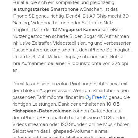
Für alle, die sich ein kompaktes und gleichzeitig
leistungsstarkes Smartphone
wünschen, ist das
iPhone SE genau richtig. Der 64-Bit A9 Chip macht 3D
Gaming, Videobearbeitung oder Surfen im Netz
möglich. Dank der
12 Megapixel Kamera
schießen
Nutzer gestochen scharfe Bilder. Sogar 4K Aufnahmen
inklusive Zeitraffer, Videostabilisierung und verbesserter
Rauschunterdrückung sind mit dem iPhone SE möglich.
Über das 4-Zoll-Retina-Display schauen sich Nutzer
ihre Aufnahmen bei einer Bildpunktdichte von 326 ppi
an.
Damit lassen sich einzelne Pixel noch nicht einmal mit
dem bloßen Auge erfassen. Wer zum Smartphone den
passenden Tarif möchte, findet im
O
Free M
genau die
2
richtigen Leistungen. Dank der enthaltenen
10 GB
Highspeed-Datenvolumen
können O
Kunden auf
2
dem iPhone SE monatlich beispielsweise 20 Stunden
Videos streamen oder 120 Stunden online Musik hören.
Selbst wenn das Highspeed-Volumen einmal
aufgebraucht sein sollte, bleiben die Nutzer
„always