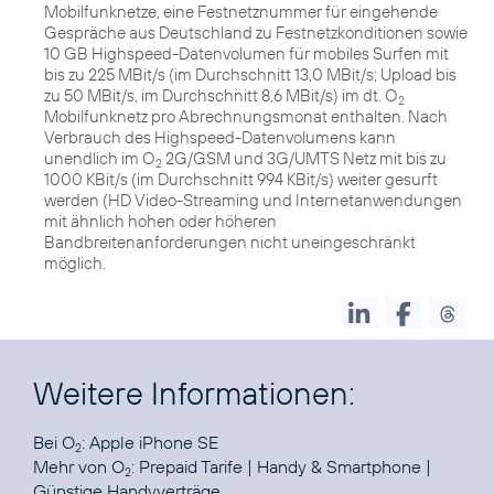
Mobilfunknetze, eine Festnetznummer für eingehende
Gespräche aus Deutschland zu Festnetzkonditionen sowie
10 GB Highspeed-Datenvolumen für mobiles Surfen mit
bis zu 225 MBit/s (im Durchschnitt 13,0 MBit/s; Upload bis
zu 50 MBit/s, im Durchschnitt 8,6 MBit/s) im dt. O
2
Mobilfunknetz pro Abrechnungsmonat enthalten. Nach
Verbrauch des Highspeed-Datenvolumens kann
unendlich im O
2G/GSM und 3G/UMTS Netz mit bis zu
2
1000 KBit/s (im Durchschnitt 994 KBit/s) weiter gesurft
werden (HD Video-Streaming und Internetanwendungen
mit ähnlich hohen oder höheren
Bandbreitenanforderungen nicht uneingeschränkt
möglich.
Weitere Informationen:
Bei O
:
Apple iPhone SE
2
Mehr von O
:
Prepaid Tarife
|
Handy & Smartphone
|
2
Günstige Handyverträge