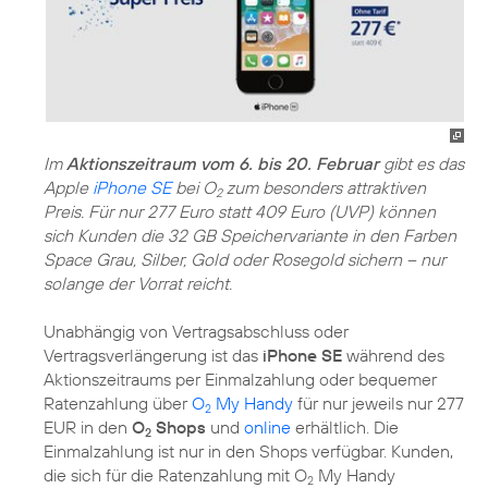
Im
Aktionszeitraum vom 6. bis 20. Februar
gibt es das
Apple
iPhone SE
bei O
zum besonders attraktiven
2
Preis. Für nur 277 Euro statt 409 Euro (UVP) können
sich Kunden die 32 GB Speichervariante in den Farben
Space Grau, Silber, Gold oder Rosegold sichern – nur
solange der Vorrat reicht.
Unabhängig von Vertragsabschluss oder
Vertragsverlängerung ist das
iPhone SE
während des
Aktionszeitraums per Einmalzahlung oder bequemer
Ratenzahlung über
O
My Handy
für nur jeweils nur 277
2
EUR in den
O
Shops
und
online
erhältlich. Die
2
Einmalzahlung ist nur in den Shops verfügbar. Kunden,
die sich für die Ratenzahlung mit O
My Handy
2