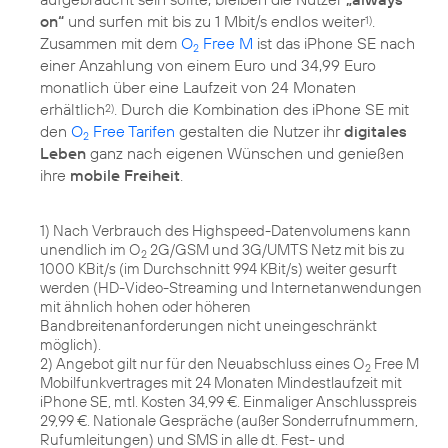
on“
und surfen mit bis zu 1 Mbit/s endlos weiter
.
1)
Zusammen mit dem
O
Free M
ist das iPhone SE nach
2
einer Anzahlung von einem Euro und 34,99 Euro
monatlich über eine Laufzeit von 24 Monaten
erhältlich
. Durch die Kombination des iPhone SE mit
2)
den
O
Free Tarifen
gestalten die Nutzer ihr
digitales
2
Leben
ganz nach eigenen Wünschen und genießen
ihre
mobile Freiheit
.
1) Nach Verbrauch des Highspeed-Datenvolumens kann
unendlich im O
2G/GSM und 3G/UMTS Netz mit bis zu
2
1000 KBit/s (im Durchschnitt 994 KBit/s) weiter gesurft
werden (HD-Video-Streaming und Internetanwendungen
mit ähnlich hohen oder höheren
Bandbreitenanforderungen nicht uneingeschränkt
möglich).
2) Angebot gilt nur für den Neuabschluss eines O
Free M
2
Mobilfunkvertrages mit 24 Monaten Mindestlaufzeit mit
iPhone SE, mtl. Kosten 34,99 €. Einmaliger Anschlusspreis
29,99 €. Nationale Gespräche (außer Sonderrufnummern,
Rufumleitungen) und SMS in alle dt. Fest- und