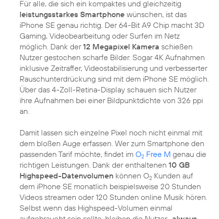
Für alle, die sich ein kompaktes und gleichzeitig
leistungsstarkes Smartphone
wünschen, ist das
iPhone SE genau richtig. Der 64-Bit A9 Chip macht 3D
Gaming, Videobearbeitung oder Surfen im Netz
möglich. Dank der
12 Megapixel Kamera
schießen
Nutzer gestochen scharfe Bilder. Sogar 4K Aufnahmen
inklusive Zeitraffer, Videostabilisierung und verbesserter
Rauschunterdrückung sind mit dem iPhone SE möglich.
Über das 4-Zoll-Retina-Display schauen sich Nutzer
ihre Aufnahmen bei einer Bildpunktdichte von 326 ppi
an.
Damit lassen sich einzelne Pixel noch nicht einmal mit
dem bloßen Auge erfassen. Wer zum Smartphone den
passenden Tarif möchte, findet im
O
Free M
genau die
2
richtigen Leistungen. Dank der enthaltenen
10 GB
Highspeed-Datenvolumen
können O
Kunden auf
2
dem iPhone SE monatlich beispielsweise 20 Stunden
Videos streamen oder 120 Stunden online Musik hören.
Selbst wenn das Highspeed-Volumen einmal
aufgebraucht sein sollte, bleiben die Nutzer
„always