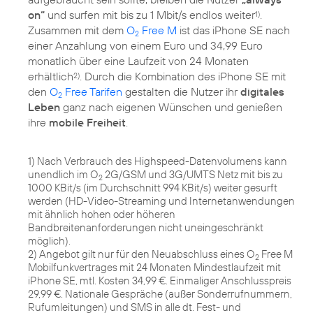
on“
und surfen mit bis zu 1 Mbit/s endlos weiter
.
1)
Zusammen mit dem
O
Free M
ist das iPhone SE nach
2
einer Anzahlung von einem Euro und 34,99 Euro
monatlich über eine Laufzeit von 24 Monaten
erhältlich
. Durch die Kombination des iPhone SE mit
2)
den
O
Free Tarifen
gestalten die Nutzer ihr
digitales
2
Leben
ganz nach eigenen Wünschen und genießen
ihre
mobile Freiheit
.
1) Nach Verbrauch des Highspeed-Datenvolumens kann
unendlich im O
2G/GSM und 3G/UMTS Netz mit bis zu
2
1000 KBit/s (im Durchschnitt 994 KBit/s) weiter gesurft
werden (HD-Video-Streaming und Internetanwendungen
mit ähnlich hohen oder höheren
Bandbreitenanforderungen nicht uneingeschränkt
möglich).
2) Angebot gilt nur für den Neuabschluss eines O
Free M
2
Mobilfunkvertrages mit 24 Monaten Mindestlaufzeit mit
iPhone SE, mtl. Kosten 34,99 €. Einmaliger Anschlusspreis
29,99 €. Nationale Gespräche (außer Sonderrufnummern,
Rufumleitungen) und SMS in alle dt. Fest- und