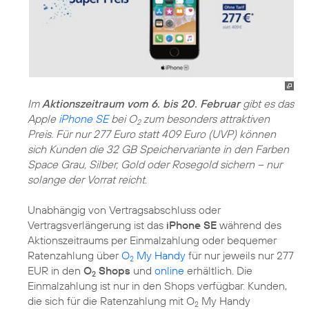
Im
Aktionszeitraum vom 6. bis 20. Februar
gibt es das
Apple
iPhone SE
bei O
zum besonders attraktiven
2
Preis. Für nur 277 Euro statt 409 Euro (UVP) können
sich Kunden die 32 GB Speichervariante in den Farben
Space Grau, Silber, Gold oder Rosegold sichern – nur
solange der Vorrat reicht.
Unabhängig von Vertragsabschluss oder
Vertragsverlängerung ist das
iPhone SE
während des
Aktionszeitraums per Einmalzahlung oder bequemer
Ratenzahlung über
O
My Handy
für nur jeweils nur 277
2
EUR in den
O
Shops
und
online
erhältlich. Die
2
Einmalzahlung ist nur in den Shops verfügbar. Kunden,
die sich für die Ratenzahlung mit O
My Handy
2