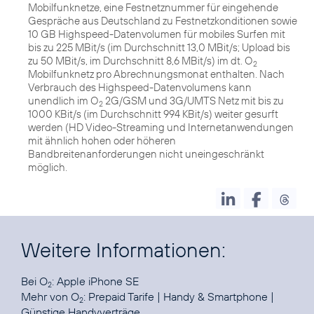
Mobilfunknetze, eine Festnetznummer für eingehende
Gespräche aus Deutschland zu Festnetzkonditionen sowie
10 GB Highspeed-Datenvolumen für mobiles Surfen mit
bis zu 225 MBit/s (im Durchschnitt 13,0 MBit/s; Upload bis
zu 50 MBit/s, im Durchschnitt 8,6 MBit/s) im dt. O
2
Mobilfunknetz pro Abrechnungsmonat enthalten. Nach
Verbrauch des Highspeed-Datenvolumens kann
unendlich im O
2G/GSM und 3G/UMTS Netz mit bis zu
2
1000 KBit/s (im Durchschnitt 994 KBit/s) weiter gesurft
werden (HD Video-Streaming und Internetanwendungen
mit ähnlich hohen oder höheren
Bandbreitenanforderungen nicht uneingeschränkt
möglich.
Weitere Informationen:
Bei O
:
Apple iPhone SE
2
Mehr von O
:
Prepaid Tarife
|
Handy & Smartphone
|
2
Günstige Handyverträge