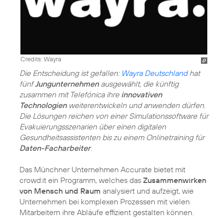
Credits: Wayra
Die Entscheidung ist gefallen:
Wayra Deutschland
hat
fünf
Jungunternehmen
ausgewählt, die künftig
zusammen mit Telefónica ihre
innovativen
Technologien
weiterentwickeln und anwenden dürfen.
Die Lösungen reichen von einer Simulationssoftware für
Evakuierungsszenarien über einen digitalen
Gesundheitsassistenten bis zu einem Onlinetraining für
Daten-Facharbeiter
.
Das Münchner Unternehmen Accurate bietet mit
crowd:it ein Programm, welches das
Zusammenwirken
von Mensch und Raum
analysiert und aufzeigt, wie
Unternehmen bei komplexen Prozessen mit vielen
Mitarbeitern ihre Abläufe effizient gestalten können.