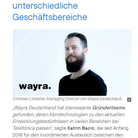
unterschiedliche
Geschäftsbereiche
Christian Lindener, Managing Director von Wayra Deutschland
„Wayra Deutschland hat interessante
Gründerteams
gefunden, deren Kerntechnologien zu den aktuellen
Entwicklungsbedürfnissen in vielen Bereichen bei
Telefónica passen“,
sagte
Katrin Bacic
, die seit Anfang
2018 für den koordinierten Austausch zwischen den