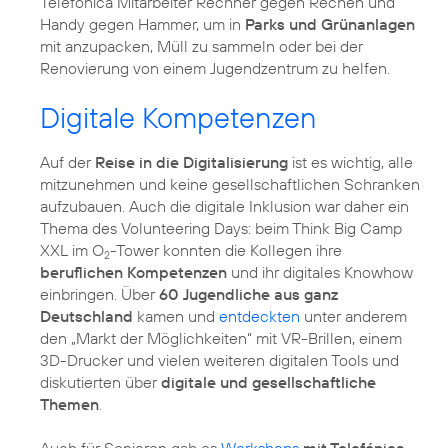
Telefónica Mitarbeiter Rechner gegen Rechen und
Handy gegen Hammer, um in
Parks und Grünanlagen
mit anzupacken, Müll zu sammeln oder bei der
Renovierung von einem Jugendzentrum zu helfen.
Digitale Kompetenzen
Auf der
Reise in die Digitalisierung
ist es wichtig, alle
mitzunehmen und keine gesellschaftlichen Schranken
aufzubauen. Auch die digitale Inklusion war daher ein
Thema des Volunteering Days: beim
Think Big
Camp
XXL im O
-Tower konnten die Kollegen ihre
2
beruflichen Kompetenzen
und ihr digitales Knowhow
einbringen. Über
60 Jugendliche aus ganz
Deutschland
kamen und
entdeckten
unter anderem
den „Markt der Möglichkeiten“ mit VR-Brillen, einem
3D-Drucker und vielen weiteren digitalen Tools und
diskutierten über
digitale und gesellschaftliche
Themen
.
Auch für
Senioren
gab es
Workshops
mit Telefónica