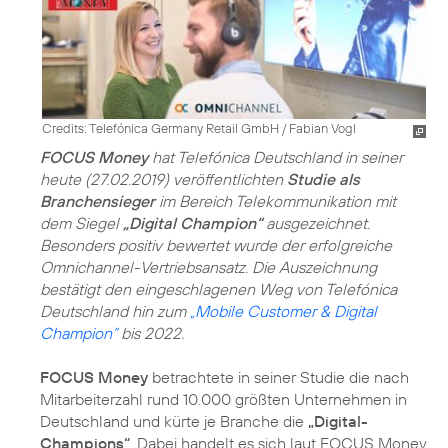
Credits: Telefónica Germany Retail GmbH / Fabian Vogl
FOCUS Money
hat Telefónica Deutschland in seiner
heute (27.02.2019) veröffentlichten
Studie als
Branchensieger
im Bereich Telekommunikation mit
dem Siegel
„Digital Champion“
ausgezeichnet.
Besonders positiv bewertet wurde der erfolgreiche
Omnichannel-Vertriebsansatz. Die Auszeichnung
bestätigt den eingeschlagenen Weg von Telefónica
Deutschland hin zum
„Mobile Customer & Digital
Champion“
bis 2022.
FOCUS Money
betrachtete in seiner Studie die nach
Mitarbeiterzahl rund 10.000 größten Unternehmen in
Deutschland und kürte je Branche die
„Digital-
Champions“
. Dabei handelt es sich laut FOCUS Money