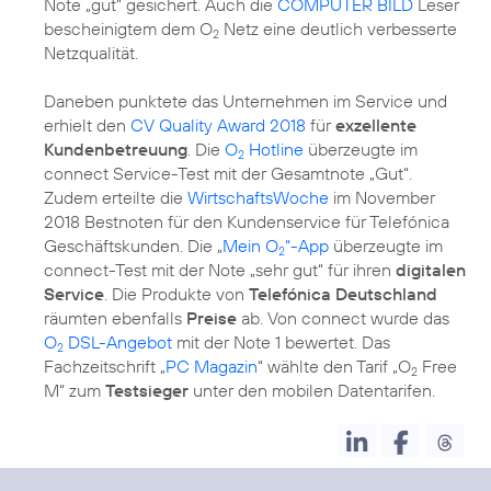
Note „gut“ gesichert. Auch die
COMPUTER BILD
Leser
bescheinigtem dem O
Netz eine deutlich verbesserte
2
Netzqualität.
Daneben punktete das Unternehmen im Service und
erhielt den
CV Quality Award 2018
für
exzellente
Kundenbetreuung
. Die
O
Hotline
überzeugte im
2
connect Service-Test mit der Gesamtnote „Gut“.
Zudem erteilte die
WirtschaftsWoche
im November
2018 Bestnoten für den Kundenservice für Telefónica
Geschäftskunden. Die „
Mein O
“-App
überzeugte im
2
connect-Test mit der Note „sehr gut“ für ihren
digitalen
Service
. Die Produkte von
Telefónica Deutschland
räumten ebenfalls
Preise
ab. Von connect wurde das
O
DSL-Angebot
mit der Note 1 bewertet. Das
2
Fachzeitschrift „
PC Magazin
“ wählte den Tarif „O
Free
2
M“ zum
Testsieger
unter den mobilen Datentarifen.