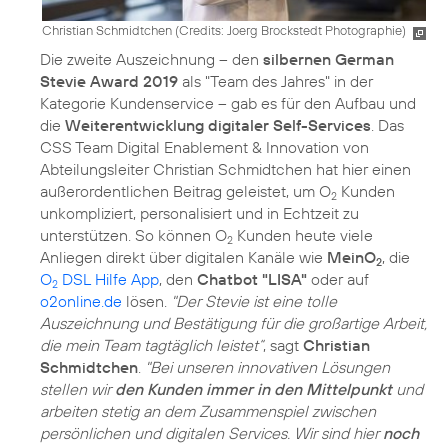
Christian Schmidtchen (
Credits: Joerg Brockstedt Photographie
)
Die zweite Auszeichnung – den
silbernen German
Stevie Award 2019
als "Team des Jahres" in der
Kategorie Kundenservice – gab es für den Aufbau und
die
Weiterentwicklung digitaler Self-Services
. Das
CSS Team Digital Enablement & Innovation von
Abteilungsleiter Christian Schmidtchen hat hier einen
außerordentlichen Beitrag geleistet, um O
Kunden
2
unkompliziert, personalisiert und in Echtzeit zu
unterstützen. So können O
Kunden heute viele
2
Anliegen direkt über digitalen Kanäle wie
MeinO
, die
2
O
DSL Hilfe App
, den
Chatbot "LISA"
oder auf
2
o2online.de
lösen.
"Der Stevie ist eine tolle
Auszeichnung und Bestätigung für die großartige Arbeit,
die mein Team tagtäglich leistet“
, sagt
Christian
Schmidtchen
.
"Bei unseren innovativen Lösungen
stellen wir
den Kunden immer in den Mittelpunkt
und
arbeiten stetig an dem Zusammenspiel zwischen
persönlichen und digitalen Services. Wir sind hier
noch