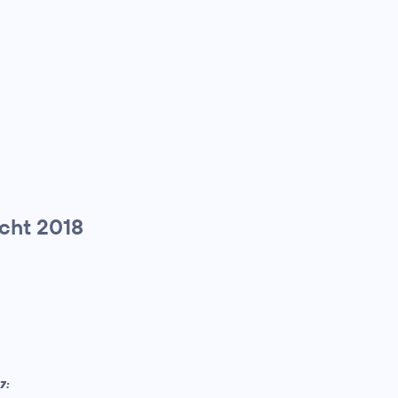
icht 2018
7: