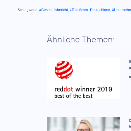
Schlagworte:
#Geschäftsbericht
,
#Telefónica_Deutschland
,
#Unterneh
Ähnliche Themen:
1
D
1
M