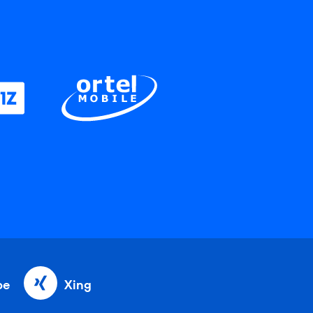
be
Xing