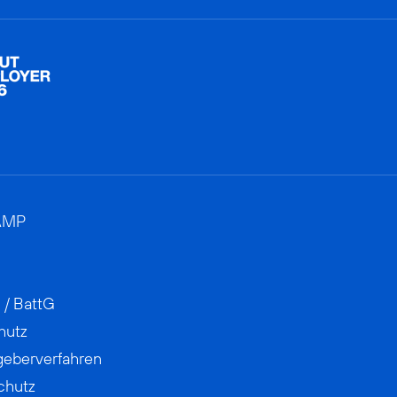
AMP
 / BattG
hutz
geberverfahren
chutz