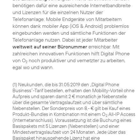
benötigen dafür eine ausreichende Internetbandbreite
und Lizenzen für die einzelnen Nutzer der
Telefonanlage. Mobile Endgeräte von Mitarbeitern
können dank mobiler App (iOS & Android) problemlos
eingebunden werden und sämtliche Funktionen der
Telefonanlage nutzen. Dabei ist jeder Mitarbeiter
weltweit auf seiner Büronummer
erreichbar. Mit
zahlreichen innovativen Funktionen hilft Digital Phone
von O
noch produktiver und vernetzter zu arbeiten,
2
egal wo und wann.
(1) Neukunden, die bis 31.05.2019 den „Digital Phone
Business“-Tarif bestellen, erhalten den Mobility-Vorteil ohne
Aufpreis und sparen damit 2 € monatlich je Nebenstelle
über die gesamte Vertragslaufzeit und über sämtliche
Nebenstellen. Der Sonderpreis von 8,- € gilt bei Kauf eines
Produkt-Bundles in Kombination mit einem O
All-IP Access
2
(Internetanschluss). Voraussetzung ist die Buchung eines
Basispakets mit 5 Lizenzen (Nebenstellen) und einer
Mindestvertragslaufzeit von 24 Monaten. Jede über das
Basispaket hinausgehende Lizenz hat eine