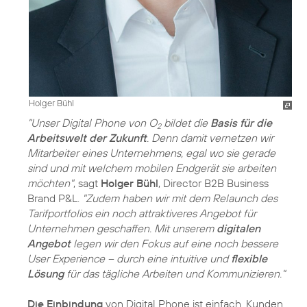
Holger Bühl
"Unser Digital Phone von O
bildet die
Basis für die
2
Arbeitswelt der Zukunft
. Denn damit vernetzen wir
Mitarbeiter eines Unternehmens, egal wo sie gerade
sind und mit welchem mobilen Endgerät sie arbeiten
möchten"
, sagt
Holger Bühl
, Director B2B Business
Brand P&L.
"Zudem haben wir mit dem Relaunch des
Tarifportfolios ein noch attraktiveres Angebot für
Unternehmen geschaffen. Mit unserem
digitalen
Angebot
legen wir den Fokus auf eine noch bessere
User Experience – durch eine intuitive und
flexible
Lösung
für das tägliche Arbeiten und Kommunizieren."
Die Einbindung
von Digital Phone ist einfach. Kunden