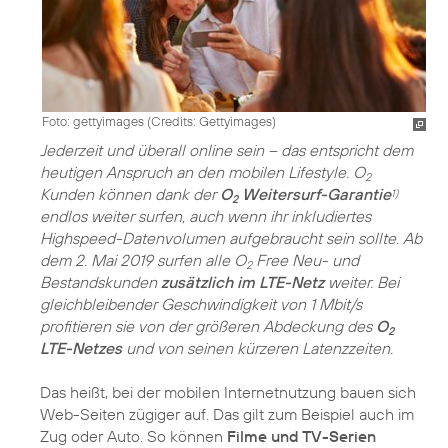
Foto: gettyimages (
Credits: Gettyimages
)
Jederzeit und überall online sein – das entspricht dem
heutigen Anspruch an den mobilen Lifestyle. O
2
Kunden können dank der
O
Weitersurf-Garantie
1)
2
endlos weiter surfen, auch wenn ihr inkludiertes
Highspeed-Datenvolumen aufgebraucht sein sollte. Ab
dem 2. Mai 2019 surfen alle O
Free Neu- und
2
Bestandskunden
zusätzlich im LTE-Netz
weiter. Bei
gleichbleibender Geschwindigkeit von 1 Mbit/s
profitieren sie von der größeren Abdeckung des
O
2
LTE-Netzes
und von seinen kürzeren Latenzzeiten.
Das heißt, bei der mobilen Internetnutzung bauen sich
Web-Seiten zügiger auf. Das gilt zum Beispiel auch im
Zug oder Auto. So können
Filme und TV-Serien