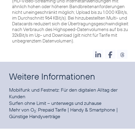
(HD-Video-Streaming und Internetanwendungen mit
ähnlich hohen oder höheren Bandbreitenanforderungen
nicht uneingeschränkt möglich; Upload bis zu 1.000 KBit/s,
im Durchschnitt 964 KBit/s). Bei hinzubestellten Multi- und
Datacards reduziert sich die Übertragungsgeschwindigkeit
nach Verbrauch des Highspeed-Datenvolumens auf bis zu
32kBit/s im Up- und Download (gilt nicht für Tarife mit
unbegrenztem Datenvolumen).
Weitere Informationen
Mobilfunk und Festnetz:
Für den digitalen Alltag der
Kunden
Surfen ohne Limit
– unterwegs und zuhause
Mehr von O
:
Prepaid Tarife
|
Handy & Smartphone
|
2
Günstige Handyverträge