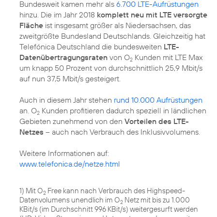
Bundesweit kamen mehr als
6.700 LTE-Aufrüstungen
hinzu. Die im Jahr 2018
komplett neu mit LTE versorgte
Fläche
ist insgesamt größer als Niedersachsen, das
zweitgrößte Bundesland Deutschlands. Gleichzeitig hat
Telefónica Deutschland die bundesweiten
LTE-
Datenübertragungsraten
von O
Kunden mit LTE Max
2
um knapp 50 Prozent von durchschnittlich 25,9 Mbit/s
auf nun 37,5 Mbit/s gesteigert.
Auch in diesem Jahr stehen
rund 10.000 Aufrüstungen
an. O
Kunden profitieren dadurch speziell in ländlichen
2
Gebieten zunehmend von den
Vorteilen des LTE-
Netzes
– auch nach Verbrauch des Inklusivvolumens.
Weitere Informationen auf:
www.telefonica.de/netze.html
1) Mit O
Free kann nach Verbrauch des Highspeed-
2
Datenvolumens unendlich im O
Netz mit bis zu 1.000
2
KBit/s (im Durchschnitt 996 KBit/s) weitergesurft werden