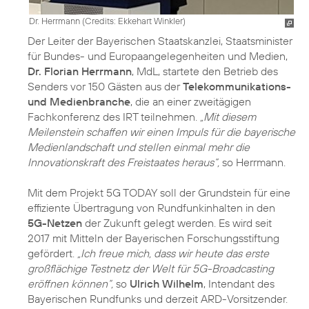
Dr. Herrmann (
Credits: Ekkehart Winkler
)
Der Leiter der Bayerischen Staatskanzlei, Staatsminister
für Bundes- und Europaangelegenheiten und Medien,
Dr. Florian Herrmann
, MdL, startete den Betrieb des
Senders vor 150 Gästen aus der
Telekommunikations-
und Medienbranche
, die an einer zweitägigen
Fachkonferenz des IRT teilnehmen.
„Mit diesem
Meilenstein schaffen wir einen Impuls für die bayerische
Medienlandschaft und stellen einmal mehr die
Innovationskraft des Freistaates heraus“,
so Herrmann.
Mit dem Projekt 5G TODAY soll der Grundstein für eine
effiziente Übertragung von Rundfunkinhalten in den
5G-Netzen
der Zukunft gelegt werden. Es wird seit
2017 mit Mitteln der Bayerischen Forschungsstiftung
gefördert.
„Ich freue mich, dass wir heute das erste
großflächige Testnetz der Welt für 5G-Broadcasting
eröffnen können“,
so
Ulrich Wilhelm
, Intendant des
Bayerischen Rundfunks und derzeit ARD-Vorsitzender.