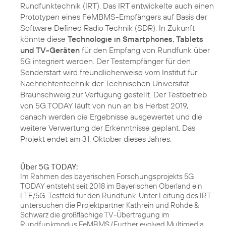
Rundfunktechnik (IRT). Das IRT entwickelte auch einen
Prototypen eines FeMBMS-Empfängers auf Basis der
Software Defined Radio Technik (SDR). In Zukunft
könnte diese
Technologie in Smartphones, Tablets
und TV-Geräten
für den Empfang von Rundfunk über
5G integriert werden. Der Testempfänger für den
Senderstart wird freundlicherweise vom Institut für
Nachrichtentechnik der Technischen Universität
Braunschweig zur Verfügung gestellt. Der Testbetrieb
von 5G TODAY läuft von nun an bis Herbst 2019,
danach werden die Ergebnisse ausgewertet und die
weitere Verwertung der Erkenntnisse geplant. Das
Projekt endet am 31. Oktober dieses Jahres.
Über 5G TODAY:
Im Rahmen des bayerischen Forschungsprojekts 5G
TODAY entsteht seit 2018 im Bayerischen Oberland ein
LTE/5G-Testfeld für den Rundfunk. Unter Leitung des IRT
untersuchen die Projektpartner Kathrein und Rohde &
Schwarz die großflächige TV-Übertragung im
Rundfunkmodus FeMBMS (Further evolved Multimedia