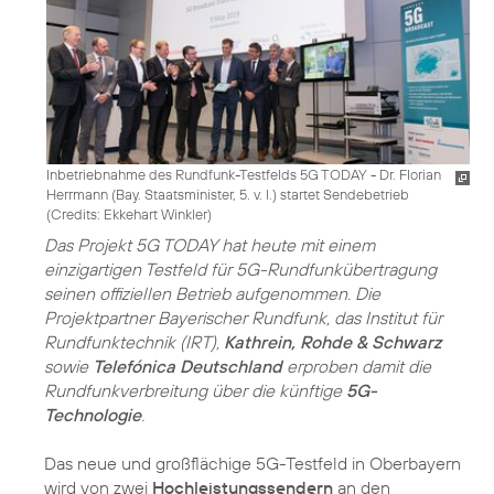
Inbetriebnahme des Rundfunk-Testfelds 5G TODAY - Dr. Florian
Herrmann (Bay. Staatsminister, 5. v. l.) startet Sendebetrieb
(
Credits: Ekkehart Winkler
)
Das Projekt 5G TODAY hat heute mit einem
einzigartigen Testfeld für 5G-Rundfunkübertragung
seinen offiziellen Betrieb aufgenommen. Die
Projektpartner Bayerischer Rundfunk, das Institut für
Rundfunktechnik (IRT),
Kathrein, Rohde & Schwarz
sowie
Telefónica Deutschland
erproben damit die
Rundfunkverbreitung über die künftige
5G-
Technologie
.
Das neue und großflächige 5G-Testfeld in Oberbayern
wird von zwei
Hochleistungssendern
an den