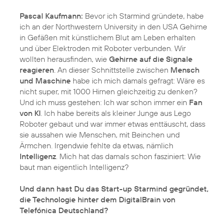
Pascal Kaufmann:
Bevor ich Starmind gründete, habe
ich an der Northwestern University in den USA Gehirne
in Gefäßen mit künstlichem Blut am Leben erhalten
und über Elektroden mit Roboter verbunden. Wir
wollten herausfinden, wie
Gehirne auf die Signale
reagieren
. An dieser Schnittstelle zwischen
Mensch
und Maschine
habe ich mich damals gefragt: Wäre es
nicht super, mit 1000 Hirnen gleichzeitig zu denken?
Und ich muss gestehen: Ich war schon immer ein
Fan
von KI
. Ich habe bereits als kleiner Junge aus Lego
Roboter gebaut und war immer etwas enttäuscht, dass
sie aussahen wie Menschen, mit Beinchen und
Ärmchen. Irgendwie fehlte da etwas, nämlich
Intelligenz
. Mich hat das damals schon fasziniert: Wie
baut man eigentlich Intelligenz?
Und dann hast Du das Start-up Starmind gegründet,
die Technologie hinter dem DigitalBrain von
Telefónica Deutschland?