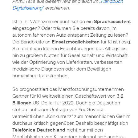
Anm.: Teile aus diesem Text sind auch im
„Handbuch
Digitalisierung“
erschienen.
Ist in Ihr Wohnzimmer auch schon ein
Sprachassistent
eingezogen? Oder träumen Sie bereits davon, im
autonom fahrenden Auto entspannt Zeitung zu lesen?
Die Bandbreite an
Einsatzmöglichkeiten
für KI ist riesig.
Sie reicht von kleinen Erleichterungen des Alltags bis
hin zu großem Nutzen für Gesellschaft und Wirtschaft,
wie der Optimierung von Lieferketten, verbesserten
medizinische Diagnosen oder dem Bewältigen
humanitärer Katastrophen.
So prognostiziert das Marktforschungsunternehmen
Gartner für KI weltweit einen Geschäftswert von
3,2
Billionen
US-Dollar für 2022. Doch die Deutschen
stehen laut einer Umfrage von YouGov der
vermeintlichen „Konkurrenz“ zum menschlichen Gehirn
durchaus kritisch gegenüber. Deshalb beschäftigt sich
Telefónica Deutschland
nicht nur mit den
Möglichkeiten von KI, sondern bekennt sich auch zu