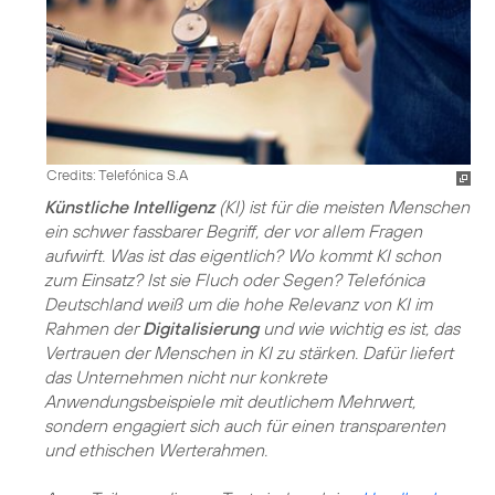
Credits: Telefónica S.A
Künstliche Intelligenz
(KI) ist für die meisten Menschen
ein schwer fassbarer Begriff, der vor allem Fragen
aufwirft. Was ist das eigentlich? Wo kommt KI schon
zum Einsatz? Ist sie Fluch oder Segen? Telefónica
Deutschland weiß um die hohe Relevanz von KI im
Rahmen der
Digitalisierung
und wie wichtig es ist, das
Vertrauen der Menschen in KI zu stärken. Dafür liefert
das Unternehmen nicht nur konkrete
Anwendungsbeispiele mit deutlichem Mehrwert,
sondern engagiert sich auch für einen transparenten
und ethischen Werterahmen.