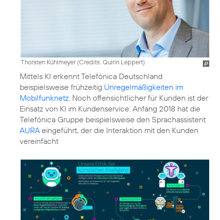
Thorsten Kühlmeyer (
Credits: Quirin Leppert
)
Mittels KI erkennt Telefónica Deutschland
beispielsweise frühzeitig
Unregelmäßigkeiten im
Mobilfunknetz
. Noch offensichtlicher für Kunden ist der
Einsatz von KI im Kundenservice: Anfang 2018 hat die
Telefónica Gruppe beispielsweise den Sprachassistent
AURA
eingeführt, der die Interaktion mit den Kunden
vereinfacht