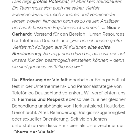
Dies birgt
großes Potenzial
, ist aber kein Selbstläufer.
Ein Team muss sich auch mit seiner Vielfalt
auseinandersetzen, sich zuhören und voneinander
lernen wollen. Nur dann kann es zu neuen Ansätzen
und auch besseren Ergebnissen kommen“
, so
Nicole
Gerhardt
, Vorstand für den Bereich Human Resources
bei Telefónica Deutschland.
„Für uns ist unsere große
Vielfalt mit Kollegen aus 74 Kulturen
eine echte
Bereicherung
. Sie trägt auch dazu bei, dass wir uns auf
unsere Kunden bestmöglich einstellen können – denn
sie sind genauso vielfältig wie wir.“
Die
Förderung der Vielfalt
innerhalb er Belegschaft ist
fest in der Unternehmens- und Personalstrategie von
Telefónica Deutschland verankert. Wir verpflichten uns
zu
Fairness und Respekt
ebenso wie zu einer gleichen
Behandlung unabhängig von Herkunftsland, Hautfarbe,
Geschlecht, Alter, Behinderung, Religionszugehörigkeit
oder sexueller Orientierung. Seit vielen Jahren
unterstützen wir diese Prinzipien als Unterzeichner der
„
Charta der Vielfalt
“.