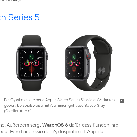
ch Series 5
Bei O
wird es die neue Apple Watch Series 5 in vielen Varianten
2
geben, beispielsweise mit Aluminium­gehäuse Space Gray.
(
Credits: Apple
)
ähe. Außerdem sorgt
WatchOS 6
dafür, dass Kunden ihre
neuer Funktionen wie der Zyklusprotokoll-App, der