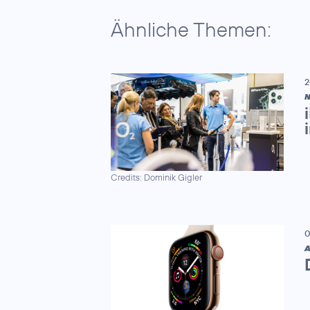
Ähnliche Themen:
2
N
Credits: Dominik Gigler
0
A