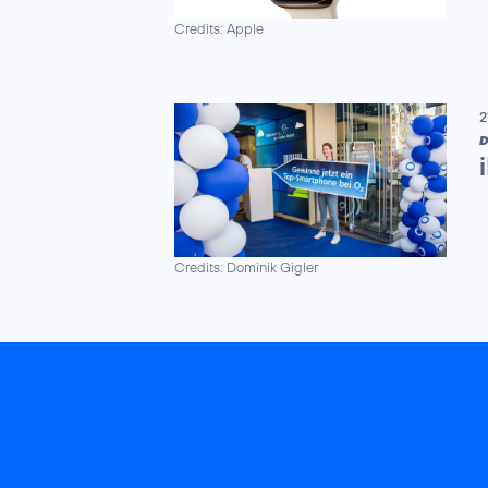
Credits: Apple
2
D
Credits: Dominik Gigler