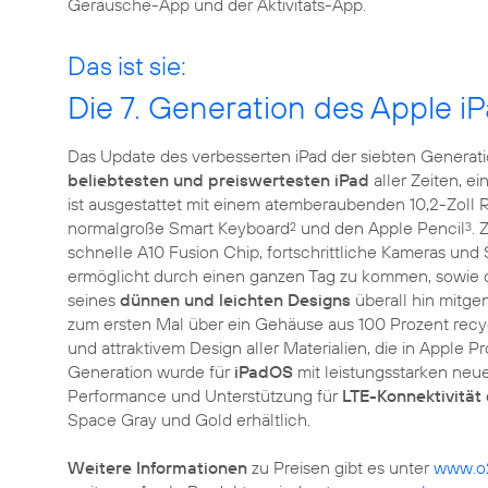
Geräusche-App und der Aktivitäts-App.
Das ist sie:
Die 7. Generation des Apple i
Das Update des verbesserten iPad der siebten Generati
beliebtesten und preiswertesten iPad
aller Zeiten, e
ist ausgestattet mit einem atemberaubenden 10,2-Zoll R
normalgroße Smart Keyboard
und den Apple Pencil
. 
2
3
schnelle A10 Fusion Chip, fortschrittliche Kameras und 
ermöglicht durch einen ganzen Tag zu kommen, sowie d
seines
dünnen und leichten Designs
überall hin mitg
zum ersten Mal über ein Gehäuse aus 100 Prozent recyc
und attraktivem Design aller Materialien, die in Apple
Generation wurde für
iPadOS
mit leistungsstarken neue
Performance und Unterstützung für
LTE-Konnektivität
Space Gray und Gold erhältlich.
Weitere Informationen
zu Preisen gibt es unter
www.o2