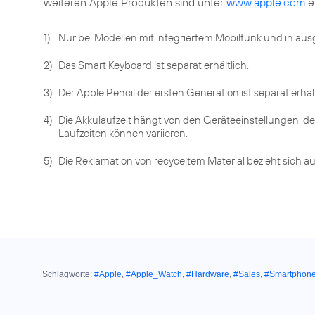
weiteren Apple Produkten sind unter
www.apple.com
er
1)
Nur bei Modellen mit integriertem Mobilfunk und in au
2)
Das Smart Keyboard ist separat erhältlich.
3)
Der Apple Pencil der ersten Generation ist separat erhält
4)
Die Akkulaufzeit hängt von den Geräteeinstellungen, de
Laufzeiten können variieren.
5)
Die Reklamation von recyceltem Material bezieht sich a
Schlagworte:
#Apple
,
#Apple_Watch
,
#Hardware
,
#Sales
,
#Smartphon