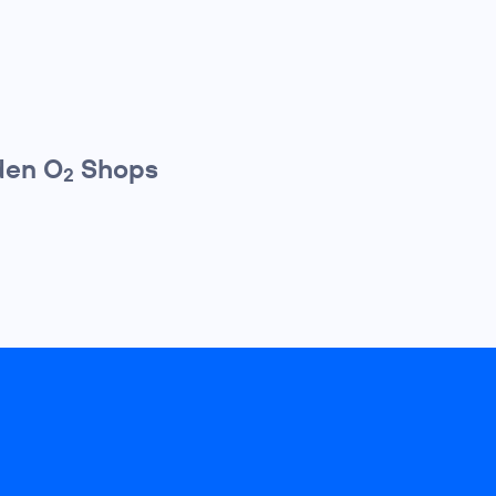
den O
Shops
2