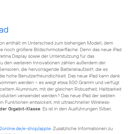
Pad
on enthält im Unterschied zum bisherigen Modell, dem
ine noch größere Bildschirmoberfläche. Denn das neue iPad
etina Display sowie der Unterstützung für das
Zu den weiteren Innovationen zählen außerdem der
Sensoren, die hervorragende Batterielaufzeit
, die es
4
ie hohe Benutzerfreundlichkeit. Das neue iPad kann dank
enommen werden – es wiegt etwa 500 Gramm und verfügt
eltem Aluminium, mit der gleichen Robustheit, Haltbarkeit
 Produkten verwendet werden.
Das neue iPad der siebten
5
n Funktionen entwickelt, mit ultraschneller Wireless-
 der Gigabit-Klasse
. Es ist in den Ausführungen Silber,
online.de/e-shop/apple
. Zusätzliche Informationen zu