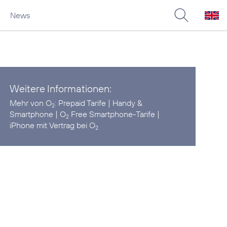
News
Weitere Informationen:
Mehr von O
:
Prepaid Tarife
|
Handy &
2
Smartphone
|
O
Free Smartphone-Tarife
|
2
iPhone mit Vertrag bei O
2