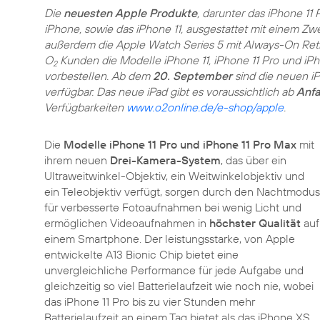
Die
neuesten Apple Produkte
, darunter das iPhone 11
iPhone, sowie das iPhone 11, ausgestattet mit einem Zw
außerdem die Apple Watch Series 5 mit Always-On Retin
O
Kunden die Modelle iPhone 11, iPhone 11 Pro und iPh
2
vorbestellen. Ab dem
20. September
sind die neuen i
verfügbar. Das neue iPad gibt es voraussichtlich ab
Anf
Verfügbarkeiten
www.o2online.de/e-shop/apple
.
Die
Modelle iPhone 11 Pro und iPhone 11 Pro Max
mit
ihrem neuen
Drei-Kamera-System
, das über ein
Ultraweitwinkel-Objektiv, ein Weitwinkelobjektiv und
ein Teleobjektiv verfügt, sorgen durch den Nachtmodus
für verbesserte Fotoaufnahmen bei wenig Licht und
ermöglichen Videoaufnahmen in
höchster Qualität
auf
einem Smartphone. Der leistungsstarke, von Apple
entwickelte A13 Bionic Chip bietet eine
unvergleichliche Performance für jede Aufgabe und
gleichzeitig so viel Batterielaufzeit wie noch nie, wobei
das iPhone 11 Pro bis zu vier Stunden mehr
Batterielaufzeit an einem Tag bietet als das iPhone XS