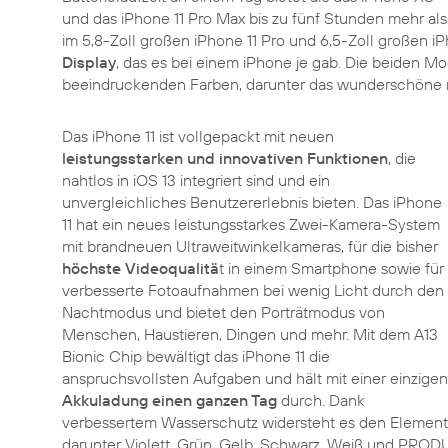
und das iPhone 11 Pro Max bis zu fünf Stunden mehr al
im 5,8-Zoll großen iPhone 11 Pro und 6,5-Zoll großen iP
Display
, das es bei einem iPhone je gab. Die beiden M
beeindruckenden Farben, darunter das wunderschöne 
Das iPhone 11 ist vollgepackt mit neuen
leistungsstarken und innovativen Funktionen
, die
nahtlos in iOS 13 integriert sind und ein
unvergleichliches Benutzererlebnis bieten. Das iPhone
11 hat ein neues leistungsstarkes Zwei-Kamera-System
mit brandneuen Ultraweitwinkelkameras, für die bisher
höchste Videoqualitä
t in einem Smartphone sowie für
verbesserte Fotoaufnahmen bei wenig Licht durch den
Nachtmodus und bietet den Porträtmodus von
Menschen, Haustieren, Dingen und mehr. Mit dem A13
Bionic Chip bewältigt das iPhone 11 die
anspruchsvollsten Aufgaben und hält mit einer einzigen
Akkuladung einen ganzen Tag
durch. Dank
verbessertem Wasserschutz widersteht es den Elemente
darunter Violett, Grün, Gelb, Schwarz, Weiß und PRO