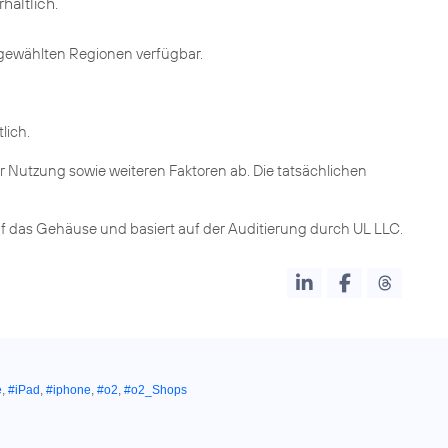
hältlich.
sgewählten Regionen verfügbar.
lich.
r Nutzung sowie weiteren Faktoren ab. Die tatsächlichen
uf das Gehäuse und basiert auf der Auditierung durch UL LLC.
e
,
#iPad
,
#iphone
,
#o2
,
#o2_Shops