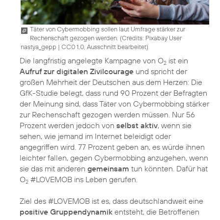
Täter von Cybermobbing sollen laut Umfrage stärker zur
Rechenschaft gezogen werden. (
Credits: Pixabay User
nastya_gepp
|
CC0 1.0, Ausschnitt bearbeitet
)
Die langfristig angelegte Kampagne von O
ist ein
2
Aufruf zur digitalen Zivilcourage
und spricht der
großen Mehrheit der Deutschen aus dem Herzen: Die
GfK-Studie belegt, dass rund 90 Prozent der Befragten
der Meinung sind, dass Täter von Cybermobbing stärker
zur Rechenschaft gezogen werden müssen. Nur 56
Prozent werden jedoch von
selbst aktiv
, wenn sie
sehen, wie jemand im Internet beleidigt oder
angegriffen wird. 77 Prozent geben an, es würde ihnen
leichter fallen, gegen Cybermobbing anzugehen, wenn
sie das mit anderen
gemeinsam
tun könnten. Dafür hat
O
#LOVEMOB ins Leben gerufen.
2
Ziel des #LOVEMOB ist es, dass deutschlandweit eine
positive Gruppendynamik
entsteht, die Betroffenen