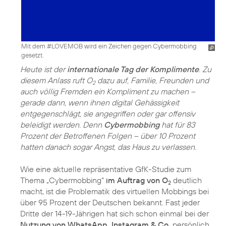
Mit dem #LOVEMOB wird ein Zeichen gegen Cybermobbing
gesetzt.
Heute ist der
internationale Tag der Komplimente
. Zu
diesem Anlass ruft O
dazu auf, Familie, Freunden und
2
auch völlig Fremden ein Kompliment zu machen –
gerade dann, wenn ihnen digital Gehässigkeit
entgegenschlägt, sie angegriffen oder gar offensiv
beleidigt werden. Denn
Cybermobbing
hat für 83
Prozent der Betroffenen Folgen – über 10 Prozent
hatten danach sogar Angst, das Haus zu verlassen.
Wie eine aktuelle repräsentative GfK-Studie zum
Thema „Cybermobbing“
im Auftrag von O
deutlich
2
macht, ist die Problematik des virtuellen Mobbings bei
über 95 Prozent der Deutschen bekannt. Fast jeder
Dritte der 14-19-Jährigen hat sich schon einmal bei der
Nutzung von WhatsApp, Instagram & Co.
persönlich