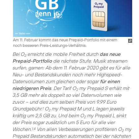
Am 11. Februar kommt das neue Prepaid-Portfolio mit einem
noch besseren Preis-Leistungs-Verhältnis.
Bei O
erreicht die mobile Freiheit durch
das neue
2
Prepaid-Portfolio
die nächste Stufe. Musik streamen
surfen, gamen: Ab dem 11. Februar 2020 gibt es für alle
Neu- und Bestandskunden noch mehr Highspeed-
Datenvolumen zum gleichen oder sogar
für einen
niedrigeren Preis
. Der Tarif O
my Prepaid S erhält mit
2
3,5 GB mehr als doppelt so viel Datenvolumen wie
zuvor – und dies zum selben Preis von 9,99 Euro
Grundgebühr.
O
my Prepaid M und L legen jeweils
1
2
kräftig um 2,5 GB zu. Und beim O
my Prepaid L sinkt
2
der Preis sogar zusätzlich um 5 Euro für alle vier
Wochen.
Von allen Verbesserungen profitieren O
my
1,4
2
Prepaid Bestandskunden automatisch bei der nächsten