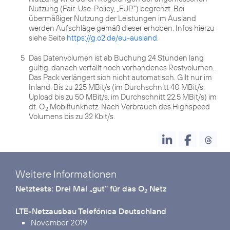
Nutzung (Fair-Use-Policy, „FUP“) begrenzt. Bei
übermäßiger Nutzung der Leistungen im Ausland
werden Aufschläge gemäß dieser erhoben. Infos hierzu
siehe Seite
https://g.o2.de/eu-ausland
.
5
Das Datenvolumen ist ab Buchung 24 Stunden lang
gültig, danach verfällt noch vorhandenes Restvolumen.
Das Pack verlängert sich nicht automatisch. Gilt nur im
Inland. Bis zu 225 MBit/s (im Durchschnitt 40 MBit/s;
Upload bis zu 50 MBit/s, im Durchschnitt 22,5 MBit/s) im
dt. O
Mobilfunknetz. Nach Verbrauch des Highspeed
2
Volumens bis zu 32 Kbit/s.
Weitere Informationen
Netztests:
Drei Mal „gut“ für das O
Netz
2
LTE-Netzausbau Telefónica Deutschland
November 2019