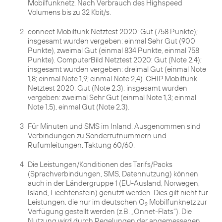
Mobilfunknetz. Nach Verbrauch des Highspeed
Volumens bis zu 32 Kbit/s.
2
connect Mobilfunk Netztest 2020: Gut (758 Punkte);
insgesamt wurden vergeben: einmal Sehr Gut (900
Punkte), zweimal Gut (einmal 834 Punkte, einmal 758
Punkte). ComputerBild Netztest 2020: Gut (Note 2,4);
insgesamt wurden vergeben: dreimal Gut (einmal Note
1,8; einmal Note 1,9; einmal Note 2,4). CHIP Mobilfunk
Netztest 2020: Gut (Note 2,3); insgesamt wurden
vergeben: zweimal Sehr Gut (einmal Note 1,3; einmal
Note 1,5), einmal Gut (Note 2,3).
3
Für Minuten und SMS im Inland. Ausgenommen sind
Verbindungen zu Sonderrufnummern und
Rufumleitungen, Taktung 60/60.
4
Die Leistungen/Konditionen des Tarifs/Packs
(Sprachverbindungen, SMS, Datennutzung) können
auch in der Ländergruppe 1 (EU-Ausland, Norwegen,
Island, Liechtenstein) genutzt werden. Dies gilt nicht für
Leistungen, die nur im deutschen O
Mobilfunknetz zur
2
Verfügung gestellt werden (z.B. „Onnet-Flats“). Die
Nutzung wird durch Regelungen der angemessenen