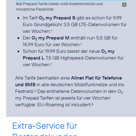
Alle Prepaid-Tarife bieten volle Kostenkontrolle und
monatliche Flexibilität.
Im Tarif
O
my Prepaid S
gibt es schon für 9,99
2
Euro Grundgebühr 3,5 GB LTE-Datenvolumen für
vier Wochen.
1
Der
O
my Prepaid M
enthält nun 5,5 GB für
2
14,99 Euro für vier Wochen.
1
Schon für 19,99 Euro bietet der neue
O
my
2
Prepaid L
7,5 GB Highspeed-Datenvolumen für
vier Wochen.
1
Alle Tarife beinhalten eine
Allnet Flat für Telefonie
und SMS
in alle deutschen Mobilfunknetze und ins
Festnetz.
Das enthaltene Datenvolumen in den O
3
2
my Prepaid Tarifen ist jeweils für vier Wochen
verfügbar. EU-Roaming ist inkludiert.
4
Extra-Service für