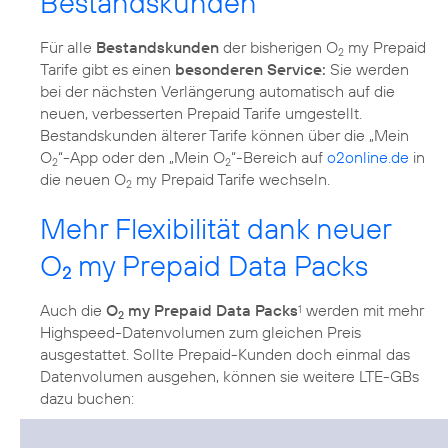
Bestandskunden
Für alle
Bestandskunden
der bisherigen O
my Prepaid
2
Tarife gibt es einen
besonderen Service:
Sie werden
bei der nächsten Verlängerung automatisch auf die
neuen, verbesserten Prepaid Tarife umgestellt.
Bestandskunden älterer Tarife können über die „Mein
O
“-App oder den „Mein O
“-Bereich auf
o2online.de
in
2
2
die neuen O
my Prepaid Tarife wechseln.
2
Mehr Flexibilität dank neuer
O
my Prepaid Data Packs
2
Auch die
O
my Prepaid Data Packs
werden mit mehr
1
2
Highspeed-Datenvolumen zum gleichen Preis
ausgestattet. Sollte Prepaid-Kunden doch einmal das
Datenvolumen ausgehen, können sie weitere LTE-GBs
dazu buchen: