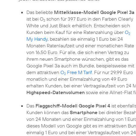
Das beliebte
Mittelklasse-Modell Google Pixel 3a
ist bei O
schon für 397 Euro in den Farben Clearly
2
White und Just Black erhältlich. Entscheiden sich
Kunden beim Kauf für eine Ratenzahlung über
O
2
My Handy
, bezahlen sie einmalig 1 Euro bei 24
Monaten Ratenlaufzeit und einer monatlichen Rate
von 16,50 Euro. Für alle, die sich einen Vertrag zu
ihrem neuen Smartphone wünschen, gibt es das
Google Pixel 3a auch im Bundle, beispielsweise mit
dem attraktiven
O
Free M Tarif
. Für nur 29,99 Euro
2
monatlich und einer Einmalzahlung von 49 Euro
erhalten Kunden, bei einer Vertragslaufzeit von 2
Highspeed-Datenvolumen
sowie eine Allnet-Flat 
Das
Flaggschiff-Modell Google Pixel 4
ist ebenfall
Kunden können das
Smartphone
bei direkter Bezah
von 24 Monaten und einer Einmalzahlung von 1 Eur
dieses Modell von Google gibt es im attraktiven Bu
einmalig 1 Euro und bei einer Vertragslaufzeit von 