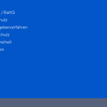
 / BattG
hutz
geberverfahren
chutz
reiheit
um