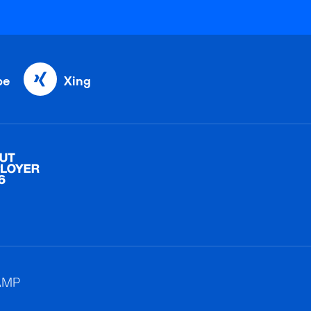
be
Xing
AMP