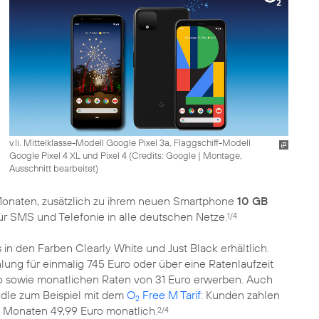
v.li. Mittelklasse-Modell Google Pixel 3a, Flaggschiff-Modell
Google Pixel 4 XL und Pixel 4 (
Credits: Google
|
Montage,
Ausschnitt bearbeitet
)
4 Monaten, zusätzlich zu ihrem neuen Smartphone
10 GB
für SMS und Telefonie in alle deutschen Netze.
1/4
s in den Farben Clearly White und Just Black erhältlich.
lung für einmalig 745 Euro oder über eine Ratenlaufzeit
o sowie monatlichen Raten von 31 Euro erwerben. Auch
ndle zum Beispiel mit dem
O
Free M Tarif
: Kunden zahlen
2
24 Monaten 49,99 Euro monatlich.
2/4