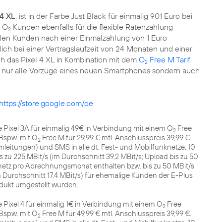
 4 XL
, ist in der Farbe Just Black für einmalig 901 Euro bei
h O
Kunden ebenfalls für die flexible Ratenzahlung
2
hlen Kunden nach einer Einmalzahlung von 1 Euro
ich bei einer Vertragslaufzeit von 24 Monaten und einer
h das Pixel 4 XL in Kombination mit dem
O
Free M Tarif
2
ht nur alle Vorzüge eines neuen Smartphones sondern auch
https://store.google.com/de
.
 Pixel 3A für einmalig 49€ in Verbindung mit einem O
Free
2
 Bspw. mit O
Free M für 29,99 € mtl. Anschlusspreis 39,99 €.
2
itungen) und SMS in alle dt. Fest- und Mobilfunknetze, 10
zu 225 MBit/s (im Durchschnitt 39,2 MBit/s; Upload bis zu 50
etz pro Abrechnungsmonat enthalten bzw. bis zu 50 MBit/s
im Durchschnitt 17,4 MBit/s) für ehemalige Kunden der E-Plus
dukt umgestellt wurden.
Pixel 4 für einmalig 1€ in Verbindung mit einem O
Free
2
 Bspw. mit O
Free M für 49,99 € mtl. Anschlusspreis 39,99 €.
2