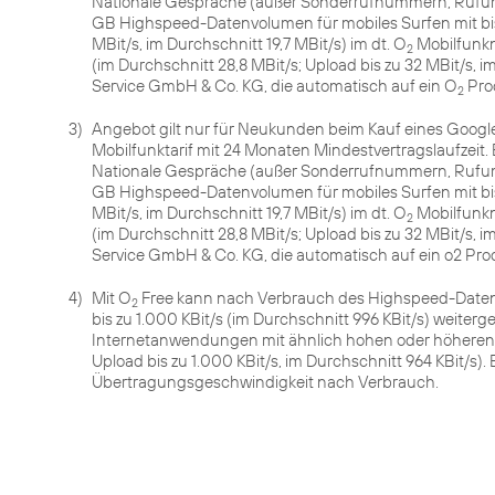
Nationale Gespräche (außer Sonderrufnummern, Rufumle
GB Highspeed-Datenvolumen für mobiles Surfen mit bis 
MBit/s, im Durchschnitt 19,7 MBit/s) im dt. O
Mobilfunkn
2
(im Durchschnitt 28,8 MBit/s; Upload bis zu 32 MBit/s, 
Service GmbH & Co. KG, die automatisch auf ein O
Pro
2
3)
Angebot gilt nur für Neukunden beim Kauf eines Google 
Mobilfunktarif mit 24 Monaten Mindestvertragslaufzeit.
Nationale Gespräche (außer Sonderrufnummern, Rufumle
GB Highspeed-Datenvolumen für mobiles Surfen mit bis 
MBit/s, im Durchschnitt 19,7 MBit/s) im dt. O
Mobilfunkn
2
(im Durchschnitt 28,8 MBit/s; Upload bis zu 32 MBit/s, 
Service GmbH & Co. KG, die automatisch auf ein o2 Pro
4)
Mit O
Free kann nach Verbrauch des Highspeed-Date
2
bis zu 1.000 KBit/s (im Durchschnitt 996 KBit/s) weite
Internetanwendungen mit ähnlich hohen oder höheren
Upload bis zu 1.000 KBit/s, im Durchschnitt 964 KBit/s). 
Übertragungsgeschwindigkeit nach Verbrauch.