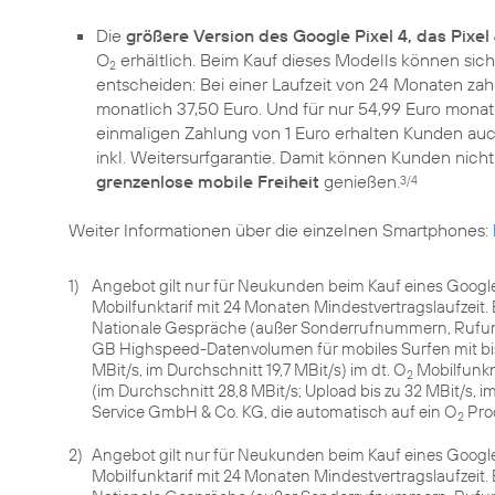
Die
größere Version des Google Pixel 4, das Pixel
O
erhältlich. Beim Kauf dieses Modells können sic
2
entscheiden: Bei einer Laufzeit von 24 Monaten za
monatlich 37,50 Euro. Und für nur 54,99 Euro monatl
einmaligen Zahlung von 1 Euro erhalten Kunden auc
inkl. Weitersurfgarantie. Damit können Kunden nic
grenzenlose mobile Freiheit
genießen.
3/4
Weiter Informationen über die einzelnen Smartphones:
1)
Angebot gilt nur für Neukunden beim Kauf eines Google
Mobilfunktarif mit 24 Monaten Mindestvertragslaufzeit.
Nationale Gespräche (außer Sonderrufnummern, Rufumle
GB Highspeed-Datenvolumen für mobiles Surfen mit bis 
MBit/s, im Durchschnitt 19,7 MBit/s) im dt. O
Mobilfunkn
2
(im Durchschnitt 28,8 MBit/s; Upload bis zu 32 MBit/s, 
Service GmbH & Co. KG, die automatisch auf ein O
Pro
2
2)
Angebot gilt nur für Neukunden beim Kauf eines Google 
Mobilfunktarif mit 24 Monaten Mindestvertragslaufzeit.