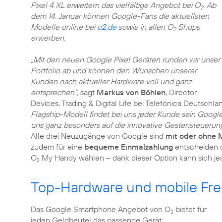
Pixel 4 XL erweitern das vielfältige Angebot bei O
. Ab
2
dem 14. Januar können Google-Fans die aktuellsten
Modelle online bei
o2.de
sowie in allen O
Shops
2
erwerben.
„Mit den neuen Google Pixel Geräten runden wir unser
Portfolio ab und können den Wünschen unserer
Kunden nach aktueller Hardware voll und ganz
entsprechen“,
sagt
Markus von Böhlen
, Director
Devices, Trading & Digital Life bei Telefónica Deutschla
Flagship-Modell findet bei uns jeder Kunde sein Googl
uns ganz besonders auf die innovative Gestensteuerung 
Alle drei Neuzugänge von Google sind
mit oder ohne 
zudem für eine
bequeme Einmalzahlung
entscheiden 
O
My Handy wählen – dank dieser Option kann sich je
2
Top-Hardware und mobile Frei
Das Google Smartphone Angebot von O
bietet für
2
jeden Geldbeutel das passende Gerät: