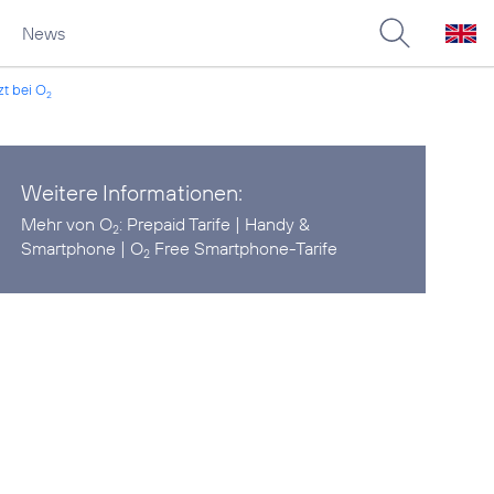
News
zt bei O
2
Weitere Informationen:
Mehr von O
:
Prepaid Tarife
|
Handy &
2
Smartphone
|
O
Free Smartphone-Tarife
2