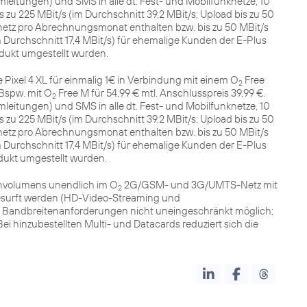
itungen) und SMS in alle dt. Fest- und Mobilfunknetze, 10
zu 225 MBit/s (im Durchschnitt 39,2 MBit/s; Upload bis zu 50
etz pro Abrechnungsmonat enthalten bzw. bis zu 50 MBit/s
im Durchschnitt 17,4 MBit/s) für ehemalige Kunden der E-Plus
dukt umgestellt wurden.
Pixel 4 XL für einmalig 1€ in Verbindung mit einem O
Free
2
 Bspw. mit O
Free M für 54,99 € mtl. Anschlusspreis 39,99 €.
2
itungen) und SMS in alle dt. Fest- und Mobilfunknetze, 10
zu 225 MBit/s (im Durchschnitt 39,2 MBit/s; Upload bis zu 50
etz pro Abrechnungsmonat enthalten bzw. bis zu 50 MBit/s
im Durchschnitt 17,4 MBit/s) für ehemalige Kunden der E-Plus
dukt umgestellt wurden.
nvolumens unendlich im O
2G/GSM- und 3G/UMTS-Netz mit
2
rgesurft werden (HD-Video-Streaming und
 Bandbreitenanforderungen nicht uneingeschränkt möglich;
Bei hinzubestellten Multi- und Datacards reduziert sich die