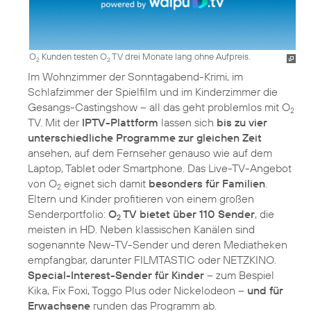
O
Kunden testen O
TV drei Monate lang ohne Aufpreis.
2
2
Im Wohnzimmer der Sonntagabend-Krimi, im
Schlafzimmer der Spielfilm und im Kinderzimmer die
Gesangs-Castingshow – all das geht problemlos mit O
2
TV. Mit der
IPTV-Plattform
lassen sich
bis zu vier
unterschiedliche Programme zur gleichen Zeit
ansehen, auf dem Fernseher genauso wie auf dem
Laptop, Tablet oder Smartphone. Das Live-TV-Angebot
von O
eignet sich damit
besonders für Familien
.
2
Eltern und Kinder profitieren von einem großen
Senderportfolio:
O
TV bietet über 110 Sender
, die
2
meisten in HD. Neben klassischen Kanälen sind
sogenannte New-TV-Sender und deren Mediatheken
empfangbar, darunter FILMTASTIC oder NETZKINO.
Special-Interest-Sender für Kinder
– zum Bespiel
Kika, Fix Foxi, Toggo Plus oder Nickelodeon –
und für
Erwachsene
runden das Programm ab.