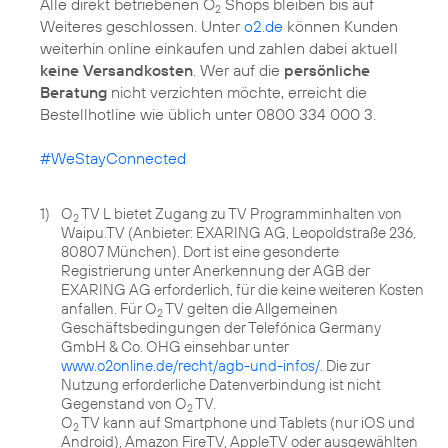
Alle direkt betriebenen O
Shops bleiben bis auf
2
Weiteres geschlossen. Unter
o2.de
können Kunden
weiterhin online einkaufen und zahlen dabei aktuell
keine Versandkosten
. Wer auf die
persönliche
Beratung
nicht verzichten möchte, erreicht die
Bestellhotline wie üblich unter 0800 334 000 3.
#WeStayConnected
1)
O
TV L bietet Zugang zu TV Programminhalten von
2
Waipu.TV (Anbieter: EXARING AG, Leopoldstraße 236,
80807 München). Dort ist eine gesonderte
Registrierung unter Anerkennung der AGB der
EXARING AG erforderlich, für die keine weiteren Kosten
anfallen. Für O
TV gelten die Allgemeinen
2
Geschäftsbedingungen der Telefónica Germany
GmbH & Co. OHG einsehbar unter
www.o2online.de/recht/agb-und-infos/
. Die zur
Nutzung erforderliche Datenverbindung ist nicht
Gegenstand von O
TV.
2
O
TV kann auf Smartphone und Tablets (nur iOS und
2
Android), Amazon FireTV, AppleTV oder ausgewählten