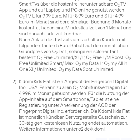
SmartTVs über die kostenfrei herunterladbare O
TV
2
App und auf Laptop und PC online genutzt werden.
O
TV L für 9,99 Euro, M für 8,99 Euro und S für 4,99
2
Euro im Monat sind bei erstmaliger Buchung 3 Monate
kostenfrei, haben eine Mindestlaufzeit von 1 Monat und
sind danach jederzeit kündbar.
Nach Ablauf des Testzeitraums erhalten Kunden mit
folgenden Tarifen 5 Euro Rabatt auf den monatlichen
Grundpreis von O
TV L, solange ein solcher Tarif
2
besteht: O
Free Unlimited/XL/L; O
Free L/M Boost; O
2
2
2
Free Unlimited Smart/ Max, O
my Data L; O
my All in
2
2
One XL/ Unlimited; O
2
2)
Kidomi Kids Flat ist ein Angebot der Fingerprint Digital
Inc., USA. Es kann zu allen O
Mobilfunkverträgen für
2
4,99€ im Monat gebucht werden. Für die Nutzung der
App-Inhalte auf dem Smartphone/Tablet ist eine
Registrierung unter Anerkennung der AGB der
Fingerprint Digital Inc. erforderlich. Die Kidomi Kids Flat
ist monatlich kündbar. Der vorgestellte Gutschein zur
30-tägigen kostenlosen Nutzung endet automatisch.
Weitere Informationen unter o2.de/kidomi.