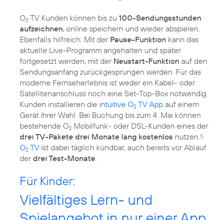
O
TV Kunden können bis zu
100-Sendungsstunden
2
aufzeichnen
, online speichern und wieder abspielen.
Ebenfalls hilfreich: Mit der
Pause-Funktion
kann das
aktuelle Live-Programm angehalten und später
fortgesetzt werden, mit der
Neustart-Funktion
auf den
Sendungsanfang zurückgesprungen werden. Für das
moderne Fernseherlebnis ist weder ein Kabel- oder
Satellitenanschluss noch eine Set-Top-Box notwendig.
Kunden installieren die
intuitive O
TV App
auf einem
2
Gerät ihrer Wahl. Bei Buchung bis zum 4. Mai können
bestehende O
Mobilfunk- oder DSL-Kunden eines der
2
drei TV-Pakete drei Monate lang kostenlos
nutzen.
1)
O
TV
ist dabei täglich kündbar, auch bereits vor Ablauf
2
der
drei Test-Monate
.
Für Kinder:
Vielfältiges Lern- und
Spielangebot in nur einer App