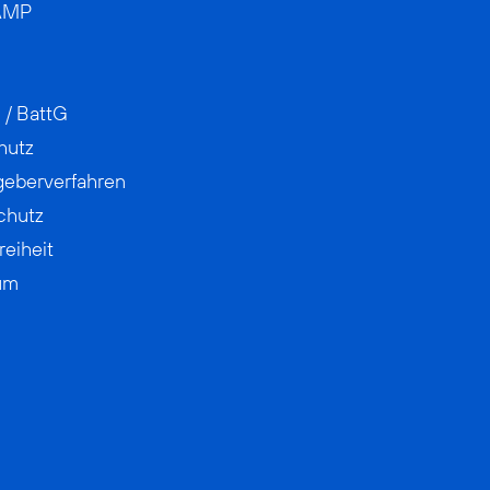
AMP
 / BattG
hutz
geberverfahren
chutz
reiheit
um