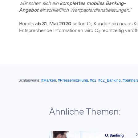
wünschen sich ein
komplettes mobiles Banking-
Angebot
einschließlich Wertpapierdienstleistungen.“
Bereits
ab 31. Mai 2020
sollen O
Kunden ein neues K
2
Entsprechende Informationen wird O
rechtzeitig veröff
2
Schlagworte:
#Marken
,
#Pressemitteilung
,
#o2
,
#o2_Banking
,
#partner
Ähnliche Themen:
2