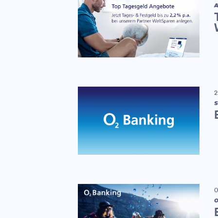
A
2
S
0