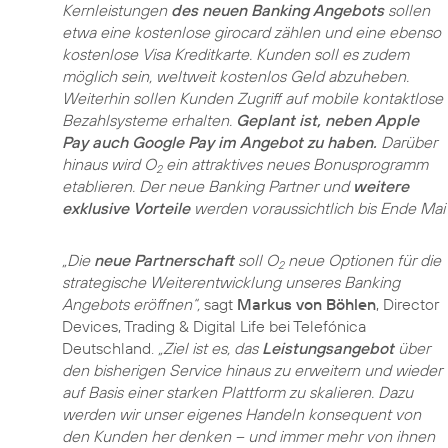
Kernleistungen
des neuen Banking Angebots
sollen
etwa eine kostenlose girocard zählen und eine ebenso
kostenlose Visa Kreditkarte. Kunden soll es zudem
möglich sein, weltweit kostenlos Geld abzuheben.
Weiterhin sollen Kunden Zugriff auf mobile kontaktlose
Bezahlsysteme erhalten.
Geplant ist, neben Apple
Pay auch Google Pay im Angebot zu haben.
Darüber
hinaus wird O
ein attraktives neues Bonusprogramm
2
etablieren. Der neue Banking Partner und
weitere
exklusive Vorteile
werden voraussichtlich bis Ende Mai o
„Die
neue Partnerschaft
soll O
neue Optionen für die
2
strategische Weiterentwicklung unseres Banking
Angebots eröffnen“,
sagt
Markus von Böhlen
, Director
Devices, Trading & Digital Life bei Telefónica
Deutschland.
„Ziel ist es, das
Leistungsangebot
über
den bisherigen Service hinaus zu erweitern und wieder
auf Basis einer starken Plattform zu skalieren. Dazu
werden wir unser eigenes Handeln konsequent von
den Kunden her denken – und immer mehr von ihnen