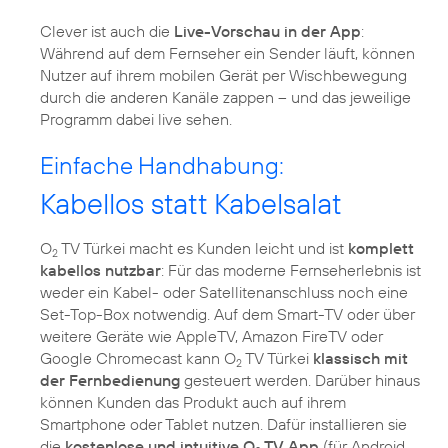
Clever ist auch die
Live-Vorschau in der App
:
Während auf dem Fernseher ein Sender läuft, können
Nutzer auf ihrem mobilen Gerät per Wischbewegung
durch die anderen Kanäle zappen – und das jeweilige
Programm dabei live sehen.
Einfache Handhabung:
Kabellos statt Kabelsalat
O
TV Türkei macht es Kunden leicht und ist
komplett
2
kabellos nutzbar
: Für das moderne Fernseherlebnis ist
weder ein Kabel- oder Satellitenanschluss noch eine
Set-Top-Box notwendig. Auf dem Smart-TV oder über
weitere Geräte wie AppleTV, Amazon FireTV oder
Google Chromecast kann O
TV Türkei
klassisch mit
2
der Fernbedienung
gesteuert werden. Darüber hinaus
können Kunden das Produkt auch auf ihrem
Smartphone oder Tablet nutzen. Dafür installieren sie
die
kostenlose und intuitive O
TV App
(für Android