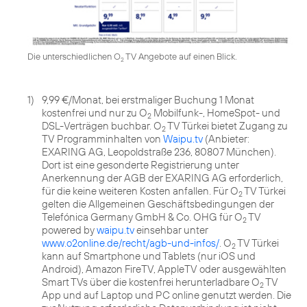
Die unterschiedlichen O
TV Angebote auf einen Blick.
2
1)
9,99 €/Monat, bei erstmaliger Buchung 1 Monat
kostenfrei und nur zu O
Mobilfunk-, HomeSpot- und
2
DSL-Verträgen buchbar. O
TV Türkei bietet Zugang zu
2
TV Programminhalten von
Waipu.tv
(Anbieter:
EXARING AG, Leopoldstraße 236, 80807 München).
Dort ist eine gesonderte Registrierung unter
Anerkennung der AGB der EXARING AG erforderlich,
für die keine weiteren Kosten anfallen. Für O
TV Türkei
2
gelten die Allgemeinen Geschäftsbedingungen der
Telefónica Germany GmbH & Co. OHG für O
TV
2
powered by
waipu.tv
einsehbar unter
www.o2online.de/recht/agb-und-infos/
. O
TV Türkei
2
kann auf Smartphone und Tablets (nur iOS und
Android), Amazon FireTV, AppleTV oder ausgewählten
Smart TVs über die kostenfrei herunterladbare O
TV
2
App und auf Laptop und PC online genutzt werden. Die