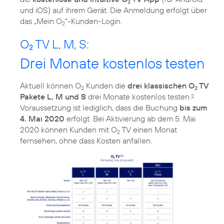
2
und iOS) auf ihrem Gerät. Die Anmeldung erfolgt über
das „Mein O
“-Kunden-Login.
2
O
TV L, M, S:
2
Drei Monate kostenlos testen
Aktuell können O
Kunden die
drei klassischen O
TV
2
2
Pakete L, M und S
drei Monate kostenlos testen.
2
Voraussetzung ist lediglich, dass die Buchung
bis zum
4. Mai 2020
erfolgt. Bei Aktivierung ab dem 5. Mai
2020 können Kunden mit O
TV einen Monat
2
fernsehen, ohne dass Kosten anfallen.