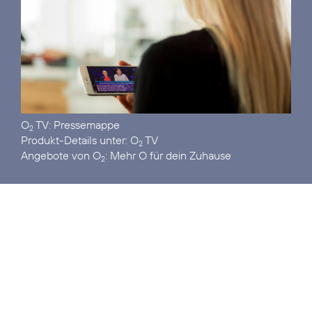
O
TV:
Pressemappe
2
Produkt-Details unter:
O
TV
2
Angebote von O
:
Mehr O für dein Zuhause
2