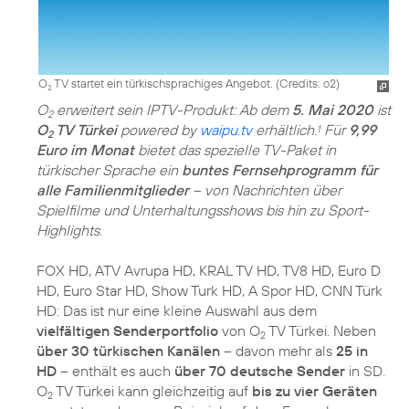
O
TV startet ein türkischsprachiges Angebot. (
Credits: o2
)
2
O
erweitert sein IPTV-Produkt: Ab dem
5. Mai 2020
ist
2
O
TV Türkei
powered by
waipu.tv
erhältlich.
Für
9,99
1
2
Euro im Monat
bietet das spezielle TV-Paket in
türkischer Sprache ein
buntes Fernsehprogramm für
alle Familienmitglieder
– von Nachrichten über
Spielfilme und Unterhaltungsshows bis hin zu Sport-
Highlights.
FOX HD, ATV Avrupa HD, KRAL TV HD, TV8 HD, Euro D
HD, Euro Star HD, Show Turk HD, A Spor HD, CNN Türk
HD: Das ist nur eine kleine Auswahl aus dem
vielfältigen Senderportfolio
von O
TV Türkei. Neben
2
über 30 türkischen Kanälen
– davon mehr als
25 in
HD
– enthält es auch
über 70 deutsche Sender
in SD.
O
TV Türkei kann gleichzeitig auf
bis zu vier Geräten
2