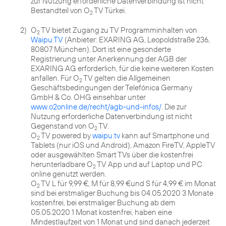
zur Nutzung erforderliche Datenverbindung ist nicht
Bestandteil von O
TV Türkei.
2
2)
O
TV bietet Zugang zu TV Programminhalten von
2
Waipu.TV
(Anbieter: EXARING AG, Leopoldstraße 236,
80807 München). Dort ist eine gesonderte
Registrierung unter Anerkennung der AGB der
EXARING AG erforderlich, für die keine weiteren Kosten
anfallen. Für O
TV gelten die Allgemeinen
2
Geschäftsbedingungen der Telefónica Germany
GmbH & Co. OHG einsehbar unter
www.o2online.de/recht/agb-und-infos/
. Die zur
Nutzung erforderliche Datenverbindung ist nicht
Gegenstand von O
TV.
2
O
TV powered by
waipu.tv
kann auf Smartphone und
2
Tablets (nur iOS und Android), Amazon FireTV, AppleTV
oder ausgewählten Smart TVs über die kostenfrei
herunterladbare O
TV App und auf Laptop und PC
2
online genutzt werden.
O
TV L für 9,99 €, M für 8,99 €und S für 4,99 € im Monat
2
sind bei erstmaliger Buchung bis 04.05.2020 3 Monate
kostenfrei, bei erstmaliger Buchung ab dem
05.05.2020 1 Monat kostenfrei, haben eine
Mindestlaufzeit von 1 Monat und sind danach jederzeit