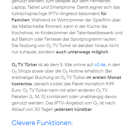
genutzt werden, zum Beispiel auf dem Fernseher,
Laptop, Tablet und Smartphone. Damit eignet sich das
türkischsprachige IPTV-Angebot besonders
für
Familien
: Während im Wohnzimmer der Spielfilm über
die Mattscheibe flimmert, kann in der Küche die
Kochshow, im Kinderzimmer der Talentwettbewerb und
auf Balkon oder Terrasse das Sportprogramm laufen.
Die Nutzung von O
TV Türkei ist darüber hinaus nicht
2
nur zuhause, sondern
auch unterwegs möglich
.
O
TV Türkei
ist ab dem 5. Mai online auf
o2.de
, in den
2
O
Shops sowie über die O
Hotline erhältlich. Bei
2
2
erstmaliger Buchung ist O
TV Türkei
im ersten Monat
2
kostenlos
, danach kostet das Paket monatlich 9,99
Euro. O
TV Türkei kann mit allen anderen O
TV
2
2
Paketen (L, M, S) kombiniert oder unabhängig davon
genutzt werden. Das IPTV-Angebot von O
ist nach
2
Ablauf von 30 Tagen
jederzeit kündbar
.
Clevere Funktionen: