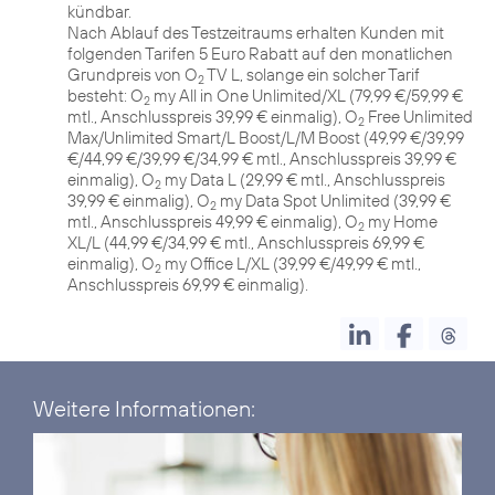
kündbar.
Nach Ablauf des Testzeitraums erhalten Kunden mit
folgenden Tarifen 5 Euro Rabatt auf den monatlichen
Grundpreis von O
TV L, solange ein solcher Tarif
2
besteht: O
my All in One Unlimited/XL (79,99 €/59,99 €
2
mtl., Anschlusspreis 39,99 € einmalig), O
Free Unlimited
2
Max/Unlimited Smart/L Boost/L/M Boost (49,99 €/39,99
€/44,99 €/39,99 €/34,99 € mtl., Anschlusspreis 39,99 €
einmalig), O
my Data L (29,99 € mtl., Anschlusspreis
2
39,99 € einmalig), O
my Data Spot Unlimited (39,99 €
2
mtl., Anschlusspreis 49,99 € einmalig), O
my Home
2
XL/L (44,99 €/34,99 € mtl., Anschlusspreis 69,99 €
einmalig), O
my Office L/XL (39,99 €/49,99 € mtl.,
2
Anschlusspreis 69,99 € einmalig).
Weitere Informationen: