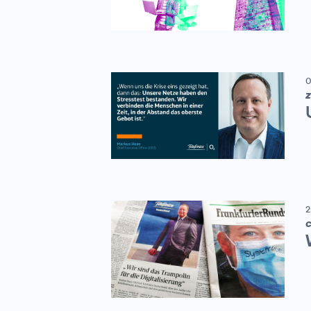
0
Z
2
C