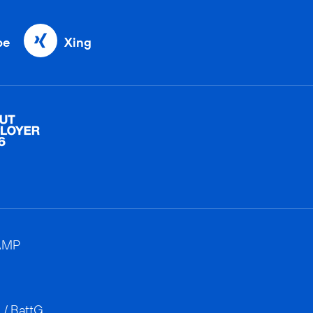
be
Xing
AMP
 / BattG