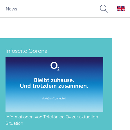
News
Infoseite Corona
Informationen von Telefónica O
zur aktuellen
2
Situation