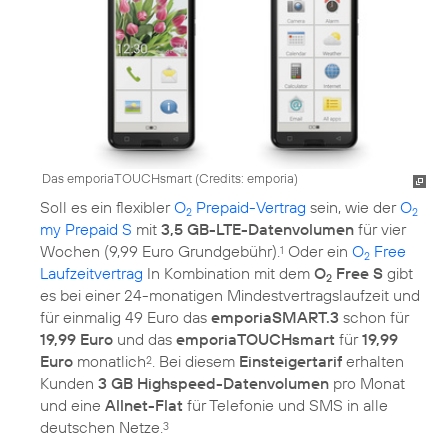
Das emporiaTOUCHsmart (
Credits: emporia
)
Soll es ein flexibler
O
Prepaid-Vertrag
sein, wie der
O
2
2
my Prepaid S
mit
3,5 GB-LTE-Datenvolumen
für vier
Wochen (9,99 Euro Grundgebühr).
Oder ein
O
Free
1
2
Laufzeitvertrag
In Kombination mit dem
O
Free S
gibt
2
es bei einer 24-monatigen Mindestvertragslaufzeit und
für einmalig 49 Euro das
emporiaSMART.3
schon für
19,99 Euro
und das
emporiaTOUCHsmart
für
19,99
Euro
monatlich
. Bei diesem
Einsteigertarif
erhalten
2
Kunden
3 GB Highspeed-Datenvolumen
pro Monat
und eine
Allnet-Flat
für Telefonie und SMS in alle
deutschen Netze.
3