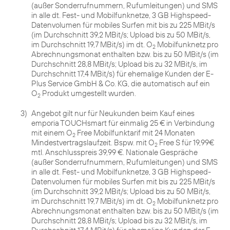
(außer Sonderrufnummern, Rufumleitungen) und SMS
in alle dt. Fest- und Mobilfunknetze, 3 GB Highspeed-
Datenvolumen für mobiles Surfen mit bis zu 225 MBit/s
(im Durchschnitt 39,2 MBit/s; Upload bis zu 50 MBit/s,
im Durchschnitt 19,7 MBit/s) im dt. O
Mobilfunknetz pro
2
Abrechnungsmonat enthalten bzw. bis zu 50 MBit/s (im
Durchschnitt 28,8 MBit/s; Upload bis zu 32 MBit/s, im
Durchschnitt 17,4 MBit/s) für ehemalige Kunden der E-
Plus Service GmbH & Co. KG, die automatisch auf ein
O
Produkt umgestellt wurden.
2
3)
Angebot gilt nur für Neukunden beim Kauf eines
emporia TOUCHsmart für einmalig 25 € in Verbindung
mit einem O
Free Mobilfunktarif mit 24 Monaten
2
Mindestvertragslaufzeit. Bspw. mit O
Free S für 19,99€
2
mtl. Anschlusspreis 39,99 €. Nationale Gespräche
(außer Sonderrufnummern, Rufumleitungen) und SMS
in alle dt. Fest- und Mobilfunknetze, 3 GB Highspeed-
Datenvolumen für mobiles Surfen mit bis zu 225 MBit/s
(im Durchschnitt 39,2 MBit/s; Upload bis zu 50 MBit/s,
im Durchschnitt 19,7 MBit/s) im dt. O
Mobilfunknetz pro
2
Abrechnungsmonat enthalten bzw. bis zu 50 MBit/s (im
Durchschnitt 28,8 MBit/s; Upload bis zu 32 MBit/s, im