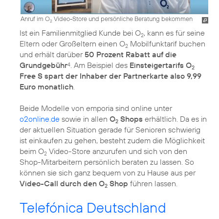
Anruf im O
Video-Store und persönliche Beratung bekommen
2
Ist ein Familienmitglied Kunde bei O
, kann es für seine
2
Eltern oder Großeltern einen O
Mobilfunktarif buchen
2
und erhält darüber
50 Prozent Rabatt auf die
Grundgebühr
. Am Beispiel des
Einsteigertarifs O
4
2
Free S spart der Inhaber der Partnerkarte also 9,99
Euro monatlich
.
Beide Modelle von emporia sind online unter
o2online.de
sowie in allen
O
Shops
erhältlich. Da es in
2
der aktuellen Situation gerade für Senioren schwierig
ist einkaufen zu gehen, besteht zudem die Möglichkeit
beim
O
Video-Store
anzurufen und sich von den
2
Shop-Mitarbeitern persönlich beraten zu lassen. So
können sie sich ganz bequem von zu Hause aus per
Video-Call durch den O
Shop
führen lassen.
2
Telefónica Deutschland