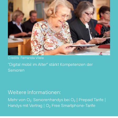
Credits: Fernanda Vilela
"Digital mobil im Alter"
stärkt Kompetenzen der
Senioren
Weitere Informationen:
Mehr von O
:
Seniorenhandys bei O
|
Prepaid Tarife
|
2
2
Handys mit Vertrag
|
O
Free Smartphone-Tarife
2