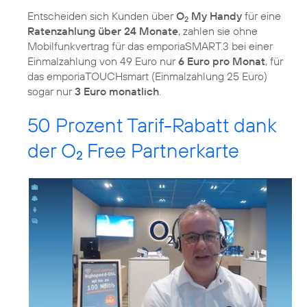
Entscheiden sich Kunden über
O
My Handy
für eine
2
Ratenzahlung über 24 Monate
, zahlen sie ohne
Mobilfunkvertrag für das emporiaSMART.3 bei einer
Einmalzahlung von 49 Euro nur
6 Euro pro Monat
, für
das emporiaTOUCHsmart (Einmalzahlung 25 Euro)
sogar nur
3 Euro monatlich
.
50 Prozent Tarif-Rabatt dank
der O
Free Partnerkarte
2