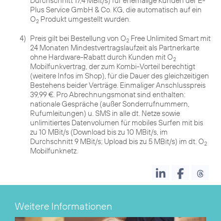
Durchschnitt 17,4 MBit/s) für ehemalige Kunden der E-
Plus Service GmbH & Co. KG, die automatisch auf ein
O
Produkt umgestellt wurden.
2
4)
Preis gilt bei Bestellung von O
Free Unlimited Smart mit
2
24 Monaten Mindestvertragslaufzeit als Partnerkarte
ohne Hardware-Rabatt durch Kunden mit O
2
Mobilfunkvertrag, der zum Kombi-Vorteil berechtigt
(weitere Infos im Shop), für die Dauer des gleichzeitigen
Bestehens beider Verträge. Einmaliger Anschlusspreis
39,99 €. Pro Abrechnungsmonat sind enthalten:
nationale Gespräche (außer Sonderrufnummern,
Rufumleitungen) u. SMS in alle dt. Netze sowie
unlimitiertes Datenvolumen für mobiles Surfen mit bis
zu 10 MBit/s (Download bis zu 10 MBit/s, im
Durchschnitt 9 MBit/s; Upload bis zu 5 MBit/s) im dt. O
2
Mobilfunknetz.
Weitere Informationen