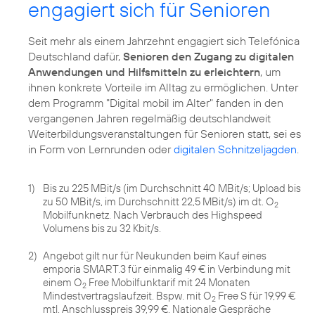
engagiert sich für Senioren
Seit mehr als einem Jahrzehnt engagiert sich Telefónica
Deutschland dafür,
Senioren den Zugang zu digitalen
Anwendungen und Hilfsmitteln zu erleichtern
, um
ihnen konkrete Vorteile im Alltag zu ermöglichen. Unter
dem Programm
"Digital mobil im Alter"
fanden in den
vergangenen Jahren regelmäßig deutschlandweit
Weiterbildungsveranstaltungen für Senioren statt, sei es
in Form von Lernrunden oder
digitalen Schnitzeljagden
.
1)
Bis zu 225 MBit/s (im Durchschnitt 40 MBit/s; Upload bis
zu 50 MBit/s, im Durchschnitt 22,5 MBit/s) im dt. O
2
Mobilfunknetz. Nach Verbrauch des Highspeed
Volumens bis zu 32 Kbit/s.
2)
Angebot gilt nur für Neukunden beim Kauf eines
emporia SMART.3 für einmalig 49 € in Verbindung mit
einem O
Free Mobilfunktarif mit 24 Monaten
2
Mindestvertragslaufzeit. Bspw. mit O
Free S für 19,99 €
2
mtl. Anschlusspreis 39,99 €. Nationale Gespräche