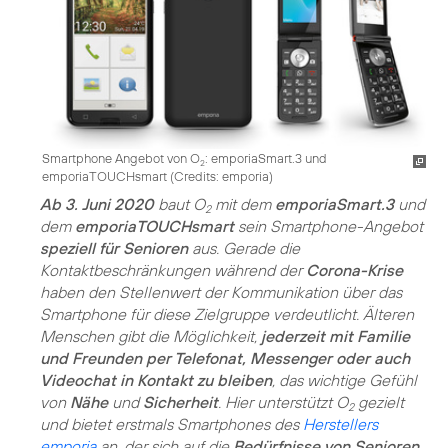
Smartphone Angebot von O
: emporiaSmart.3 und
2
emporiaTOUCHsmart (
Credits: emporia
)
Ab 3. Juni 2020
baut O
mit dem
emporiaSmart.3
und
2
dem
emporiaTOUCHsmart
sein Smartphone-Angebot
speziell für Senioren
aus. Gerade die
Kontaktbeschränkungen während der
Corona-Krise
haben den Stellenwert der Kommunikation über das
Smartphone für diese Zielgruppe verdeutlicht. Älteren
Menschen gibt die Möglichkeit,
jederzeit mit Familie
und Freunden per Telefonat, Messenger oder auch
Videochat in Kontakt zu bleiben
, das wichtige Gefühl
von
Nähe
und
Sicherheit
. Hier unterstützt O
gezielt
2
und bietet erstmals Smartphones des
Herstellers
emporia
an, der sich auf die
Bedürfnisse von Senioren