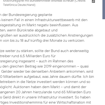
Mobilfunkgipfel mit Bundesminister Andreas Scheuer (
Credits:
Telefónica Deutschland
)
von der Bundesregierung geplante
n keinem Fall in einen Infrastrukturwettbewerb mit den
isgestaltung im Markt negativ beeinflussen. Aus
sten, wenn Bürokratie abgebaut und
grüßen wir ausdrücklich die zusätzlichen Anstrengungen
von bis zu 18 auf künftig drei Monate zu verkürzen.
tze weiter zu stärken, sollte der Bund auch anderweitig
reiber rund 6,5 Milliarden Euro für
esregierung insgesamt – auch im Rahmen des
zu den gleichen Beitrag wie 2019 eingenommen – quasi
e Gelder wieder bei denselben Anbietern ankommen, wird
0 Mitarbeitern aufgebaut, was Jahre dauern dürfte. Ich bin
etreibern in die Netze investiert werden können und so
öglicht. Auktionen haben dem Markt – und damit der
gangenen 20 Jahren hierzulande rund 65 Milliarden Euro
s Geld direkt in unsere Infrastruktur investiert. So haben
tiges Investitionshemmnis für eine Wirtschaftsnation mit