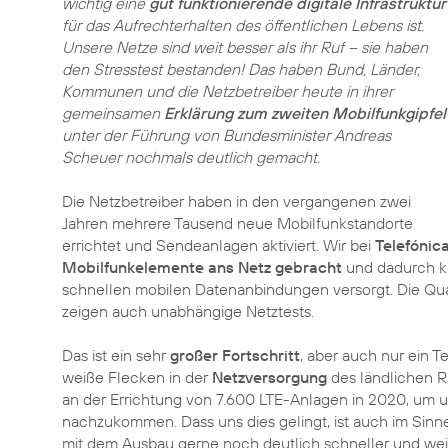
wichtig eine
gut funktionierende digitale Infrastruktur
für das Aufrechterhalten des öffentlichen Lebens ist.
Unsere Netze sind weit besser als ihr Ruf – sie haben
den Stresstest bestanden! Das haben Bund, Länder,
Kommunen und die Netzbetreiber heute in ihrer
gemeinsamen
Erklärung zum zweiten Mobilfunkgipfel
unter der Führung von Bundesminister Andreas
Scheuer nochmals deutlich gemacht.
Die Netzbetreiber haben in den vergangenen zwei
Jahren mehrere Tausend neue Mobilfunkstandorte
errichtet und Sendeanlagen aktiviert. Wir bei
Telefónic
Mobilfunkelemente ans Netz gebracht
und dadurch kn
schnellen mobilen Datenanbindungen versorgt. Die Qual
zeigen auch unabhängige Netztests.
Das ist ein sehr
großer Fortschritt
, aber auch nur ein T
weiße Flecken in der
Netzversorgung
des ländlichen R
an der Errichtung von 7.600 LTE-Anlagen in 2020, um u
nachzukommen. Dass uns dies gelingt, ist auch im Si
mit dem Ausbau gerne noch deutlich schneller und wei