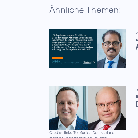
Ähnliche Themen:
2
Z
0
B
Credits: links: Telefónica Deutschland |
rechts: Bundesregierung / Kugler