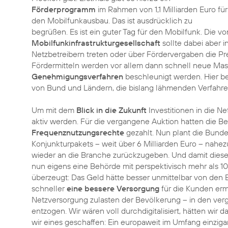
Förderprogramm
im Rahmen von 1,1 Milliarden Euro für
den Mobilfunkausbau. Das ist ausdrücklich zu
begrüßen. Es ist ein guter Tag für den Mobilfunk. Die 
Mobilfunkinfrastrukturgesellschaft
sollte dabei aber i
Netzbetreibern treten oder über Fördervergaben die Pre
Fördermitteln werden vor allem dann schnell neue Ma
Genehmigungsverfahren
beschleunigt werden. Hier be
von Bund und Ländern, die bislang lähmenden Verfahren 
Um mit dem
Blick in die Zukunft
Investitionen in die Ne
aktiv werden. Für die vergangene Auktion hatten die Bet
Frequenznutzungsrechte
gezahlt. Nun plant die Bund
Konjunkturpakets – weit über 6 Milliarden Euro – nahe
wieder an die Branche zurückzugeben. Und damit dies
nun eigens eine Behörde mit perspektivisch mehr als 10
überzeugt: Das Geld hätte besser unmittelbar von den B
schneller
eine bessere Versorgung
für die Kunden erm
Netzversorgung zulasten der Bevölkerung – in den ver
entzogen. Wir wären voll durchdigitalisiert, hätten wir da
wir eines geschaffen: Ein europaweit im Umfang einzigar