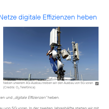
Netze digitale Effizienzen heben
Neben unserem 4G-Ausbau treiben wir den Ausbau von 5G voran
(
Credits: O
Telefónica
)
2
tzen und
„digitale Effizienzen“
heben.
von 5G voran. In der zweiten Jahreshälfte starten wir mit